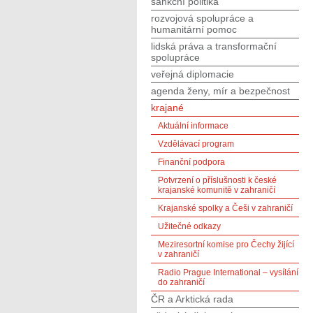
sankční politika
rozvojová spolupráce a
humanitární pomoc
lidská práva a transformační
spolupráce
veřejná diplomacie
agenda ženy, mír a bezpečnost
krajané
Aktuální informace
Vzdělávací program
Finanční podpora
Potvrzení o příslušnosti k české
krajanské komunitě v zahraničí
Krajanské spolky a Češi v zahraničí
Užitečné odkazy
Meziresortní komise pro Čechy žijící
v zahraničí
Radio Prague International – vysílání
do zahraničí
ČR a Arktická rada