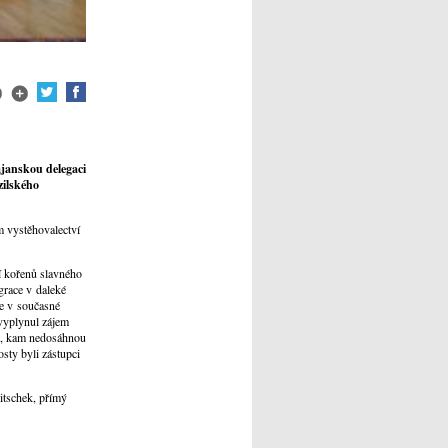
ajanskou delegaci
zilského
 vystěhovalectví
í kořenů slavného
grace v daleké
ie v současné
 vyplynul zájem
ch, kam nedosáhnou
osty byli zástupci
itschek, přímý