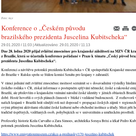
Foto: mzv
Konference o „Českém původu
brazilského prezidenta Juscelina Kubitscheka“
29.01.2020 / 11:03 |
Aktualizováno:
29.01.2020 / 11:13
Dne 28. ledna 2020 přijal zvláštní zmocněnec pro krajanské záležitosti na MZV ČR kr
z Brazílie, která se účastnila konference pořádané v Praze k tématu „Český původ bra
prezidenta Juscelina Kubitscheka“.
Konferenci a návštěvu potomků prezidenta Kubitscheka v ČR spolupořádá Krajanské museum
do Brazílie v Ralsku spolu se Stálou komisí Senátu pro krajany v zahraničí.
V rámci jednání měl zvláštní zmocněnec možnost seznámit se s dosavadními výsledky hledán
českého rodáka v ČR, získal informace o postupném splývání německé, české a rakouské emi
Brazílii, ale především o krajanském vnímání národní české identity v jižních oblastech Brazíl
době. Hosté hovořili o svých plánech činnosti v blízké i vzdálené budoucnosti. Z rozhovorů
našich krajanů v Brazílii hrát silnější roli než doposud v propagaci českých zájmů v regione
svými přímými aktivitami oficiální české kulturní nebo obchodní instituce a úřady. Mezi pěti h
tradičně úspěšných, vzdělaných osob, pohybujících se v univerzitním a uměleckém prostředí.
Profesorky historie Keila Carvalho a Zara Simoes, architektka Soraya Brixi a lékař Pedro Kub
potomek prezidenta Juscelina Kubitscheka.
https://www.emigrationmuseum.cz/akce-a-prednasky/170-juscelino-kubitschek