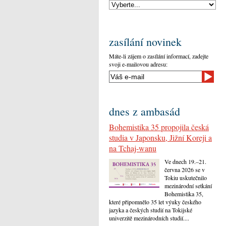
zasílání novinek
Máte-li zájem o zasílání informací, zadejte
svoji e-mailovou adresu:
dnes z ambasád
Bohemistika 35 propojila česká
studia v Japonsku, Jižní Koreji a
na Tchaj-wanu
Ve dnech 19.–21.
června 2026 se v
Tokiu uskutečnilo
mezinárodní setkání
Bohemistika 35,
které připomnělo 35 let výuky českého
jazyka a českých studií na Tokijské
univerzitě mezinárodních studií....