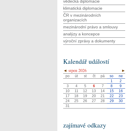
vědecká diplomacie
klimatická diplomacie
ČR v mezinárodních
organizacích
mezinárodní právo a smlouvy
analýzy a koncepce
výroční zprávy a dokumenty
Kalendář událostí
◄
srpen 2026
►
po
út
st
čt
pá
so
ne
1
2
3
4
5
6
7
8
9
10
11
12
13
14
15
16
17
18
19
20
21
22
23
24
25
26
27
28
29
30
31
zajímavé odkazy