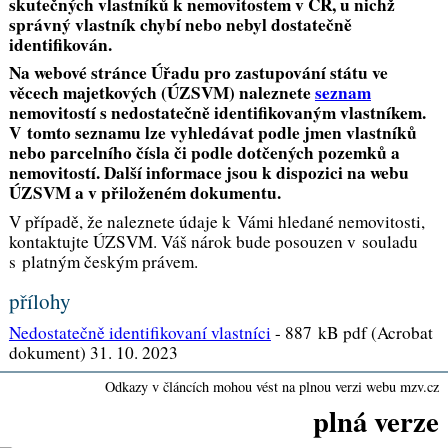
skutečných vlastníků k nemovitostem v ČR, u nichž
správný vlastník chybí nebo nebyl dostatečně
identifikován.
Na webové stránce Úřadu pro zastupování státu ve
věcech majetkových (ÚZSVM) naleznete
seznam
nemovitostí s nedostatečně identifikovaným vlastníkem.
V tomto seznamu lze vyhledávat podle jmen vlastníků
nebo parcelního čísla či podle dotčených pozemků a
nemovitostí. Další informace jsou k dispozici na webu
ÚZSVM a v přiloženém dokumentu.
V případě, že naleznete údaje k Vámi hledané nemovitosti,
kontaktujte ÚZSVM. Váš nárok bude posouzen v souladu
s platným českým právem.
přílohy
Nedostatečně identifikovaní vlastníci
-
887 kB pdf (Acrobat
dokument) 31. 10. 2023
Odkazy v článcích mohou vést na plnou verzi webu mzv.cz
plná verze