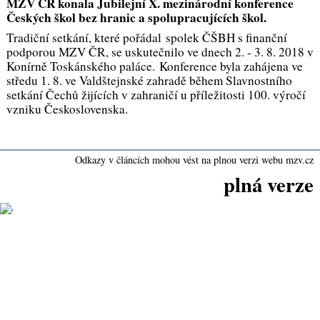
MZV ČR konala Jubilejní X. mezinárodní konference
Českých škol bez hranic a spolupracujících škol.
Tradiční setkání, které pořádal spolek ČŠBH s finanční
podporou MZV ČR, se uskutečnilo ve dnech 2. - 3. 8. 2018 v
Konírně Toskánského paláce. Konference byla zahájena ve
středu 1. 8. ve Valdštejnské zahradě během Slavnostního
setkání Čechů žijících v zahraničí u příležitosti 100. výročí
vzniku Československa.
Odkazy v článcích mohou vést na plnou verzi webu mzv.cz
plná verze