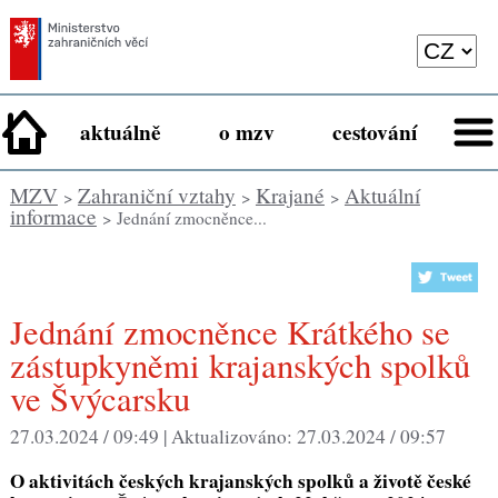
aktuálně
o mzv
cestování
MZV
Zahraniční vztahy
Krajané
Aktuální
>
>
>
informace
> Jednání zmocněnce...
Jednání zmocněnce Krátkého se
zástupkyněmi krajanských spolků
ve Švýcarsku
27.03.2024 / 09:49 |
Aktualizováno:
27.03.2024 / 09:57
O aktivitách českých krajanských spolků a životě české