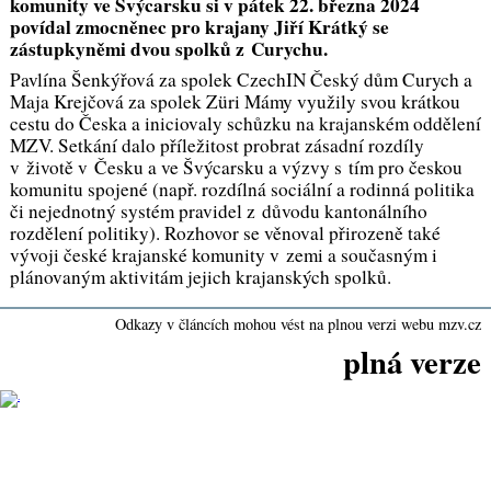
komunity ve Švýcarsku si v pátek 22. března 2024
povídal zmocněnec pro krajany Jiří Krátký se
zástupkyněmi dvou spolků z Curychu.
Pavlína Šenkýřová za spolek CzechIN Český dům Curych a
Maja Krejčová za spolek Züri Mámy využily svou krátkou
cestu do Česka a iniciovaly schůzku na krajanském oddělení
MZV. Setkání dalo příležitost probrat zásadní rozdíly
v životě v Česku a ve Švýcarsku a výzvy s tím pro českou
komunitu spojené (např. rozdílná sociální a rodinná politika
či nejednotný systém pravidel z důvodu kantonálního
rozdělení politiky). Rozhovor se věnoval přirozeně také
vývoji české krajanské komunity v zemi a současným i
plánovaným aktivitám jejich krajanských spolků.
Odkazy v článcích mohou vést na plnou verzi webu mzv.cz
plná verze