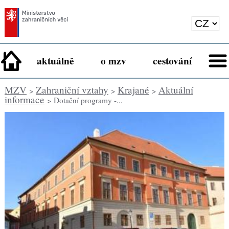
aktuálně
o mzv
cestování
MZV
Zahraniční vztahy
Krajané
Aktuální
>
>
>
informace
> Dotační programy -...