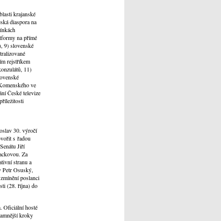
blasti krajanské
eská diaspora na
mínkách
atformy na přímé
), 9) slovenské
tralizované
ím rejstříkem
konzulátů, 11)
lovenské
. Komenského ve
ní České televize
íležitosti
oslav 30. výročí
vořit s řadou
Senátu Jiří
Vackovou. Za
tivní stranu a
y Petr Osuský,
 zmínění poslanci
ti (28. října) do
 Oficiální hosté
namnější kroky