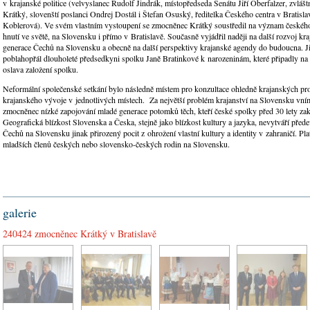
v krajanské politice (velvyslanec Rudolf Jindrák, místopředseda Senátu Jiří Oberfalzer, zvlášt
Krátký, slovenští poslanci Ondrej Dostál i Štefan Osuský, ředitelka Českého centra v Bratisl
Koblerová). Ve svém vlastním vystoupení se zmocněnec Krátký soustředil na význam českéh
hnutí ve světě, na Slovensku i přímo v Bratislavě. Současně vyjádřil naději na další rozvoj kr
generace Čechů na Slovensku a obecně na další perspektivy krajanské agendy do budoucna. Ji
poblahopřál dlouholeté předsedkyni spolku Janě Bratinkové k narozeninám, které připadly na 
oslava založení spolku.
Neformální společenské setkání bylo následně místem pro konzultace ohledně krajanských p
krajanského vývoje v jednotlivých místech. Za největší problém krajanství na Slovensku vním
zmocněnec nízké zapojování mladé generace potomků těch, kteří české spolky před 30 lety zak
Geografická blízkost Slovenska a Česka, stejně jako blízkost kultury a jazyka, nevytváří pře
Čechů na Slovensku jinak přirozený pocit z ohrožení vlastní kultury a identity v zahraničí. Pla
mladších členů českých nebo slovensko-českých rodin na Slovensku.
galerie
240424 zmocněnec Krátký v Bratislavě