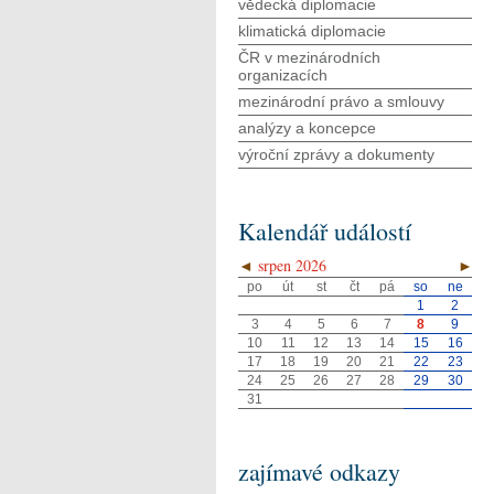
vědecká diplomacie
klimatická diplomacie
ČR v mezinárodních
organizacích
mezinárodní právo a smlouvy
analýzy a koncepce
výroční zprávy a dokumenty
Kalendář událostí
◄
srpen 2026
►
po
út
st
čt
pá
so
ne
1
2
3
4
5
6
7
8
9
10
11
12
13
14
15
16
17
18
19
20
21
22
23
24
25
26
27
28
29
30
31
zajímavé odkazy