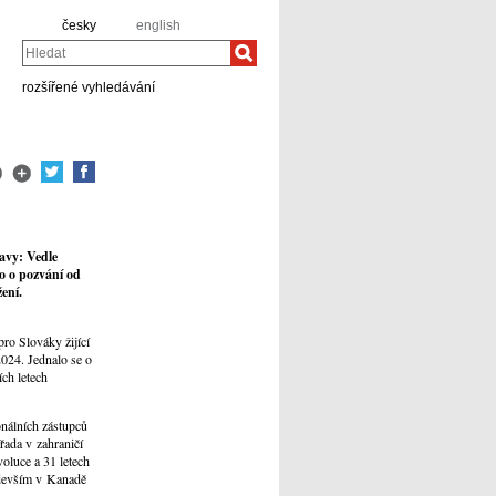
česky
english
Hledat
rozšířené vyhledávání
avy: Vedle
o o pozvání od
žení.
ro Slováky žijící
2024. Jednalo se o
ch letech
onálních zástupců
řada v zahraničí
oluce a 31 letech
edevším v Kanadě