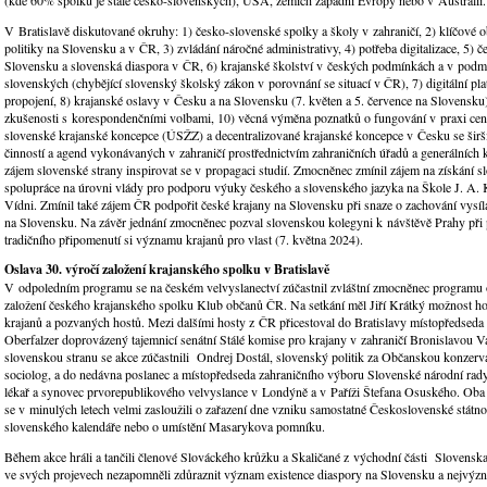
V Bratislavě diskutované okruhy: 1) česko-slovenské spolky a školy v zahraničí, 2) klíčové o
politiky na Slovensku a v ČR, 3) zvládání náročné administrativy, 4) potřeba digitalizace, 5) č
Slovensku a slovenská diaspora v ČR, 6) krajanské školství v českých podmínkách a v pod
slovenských (chybějící slovenský školský zákon v porovnání se situací v ČR), 7) digitální pl
propojení, 8) krajanské oslavy v Česku a na Slovensku (7. květen a 5. července na Slovensku
zkušenosti s korespondenčními volbami, 10) věcná výměna poznatků o fungování v praxi cen
slovenské krajanské koncepce (ÚSŽZ) a decentralizované krajanské koncepce v Česku se širš
činností a agend vykonávaných v zahraničí prostřednictvím zahraničních úřadů a generálních 
zájem slovenské strany inspirovat se v propagaci studií. Zmocněnec zmínil zájem na získání s
spolupráce na úrovni vlády pro podporu výuky českého a slovenského jazyka na Škole J. A
Vídni. Zmínil také zájem ČR podpořit české krajany na Slovensku při snaze o zachování vysílá
na Slovensku. Na závěr jednání zmocněnec pozval slovenskou kolegyni k návštěvě Prahy při př
tradičního připomenutí si významu krajanů pro vlast (7. května 2024).
Oslava 30. výročí založení krajanského spolku v Bratislavě
V odpoledním programu se na českém velvyslanectví zúčastnil zvláštní zmocněnec programu 
založení českého krajanského spolku Klub občanů ČR. Na setkání měl Jiří Krátký možnost ho
krajanů a pozvaných hostů. Mezi dalšími hosty z ČR přicestoval do Bratislavy místopředseda 
Oberfalzer doprovázený tajemnicí senátní Stálé komise pro krajany v zahraničí Bronislavou 
slovenskou stranu se akce zúčastnili Ondrej Dostál, slovenský politik za Občanskou konzerva
sociolog, a do nedávna poslanec a místopředseda zahraničního výboru Slovenské národní rad
lékař a synovec prvorepublikového velvyslance v Londýně a v Paříži Štefana Osuského. Oba
se v minulých letech velmi zasloužili o zařazení dne vzniku samostatné Československé státnos
slovenského kalendáře nebo o umístění Masarykova pomníku.
Během akce hráli a tančili členové Slováckého krůžku a Skaličané z východní části Slovenska.
ve svých projevech nezapomněli zdůraznit význam existence diaspory na Slovensku a nejvýz