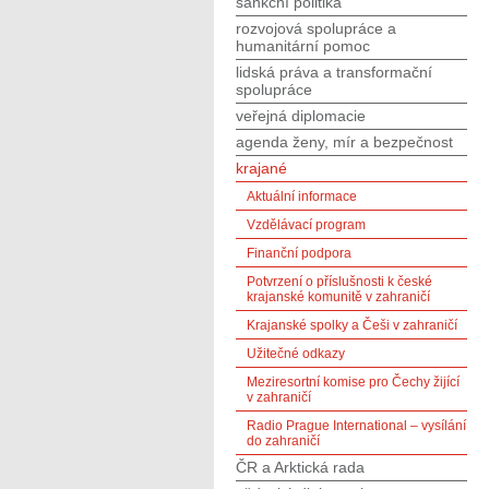
sankční politika
rozvojová spolupráce a
humanitární pomoc
lidská práva a transformační
spolupráce
veřejná diplomacie
agenda ženy, mír a bezpečnost
krajané
Aktuální informace
Vzdělávací program
Finanční podpora
Potvrzení o příslušnosti k české
krajanské komunitě v zahraničí
Krajanské spolky a Češi v zahraničí
Užitečné odkazy
Meziresortní komise pro Čechy žijící
v zahraničí
Radio Prague International – vysílání
do zahraničí
ČR a Arktická rada