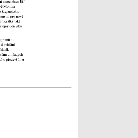
ní zmocněnec Jiří
avě Monika
o krajanského
ajanství pro nové
ří Krátký také
stejný den jako
rogramů a
á zvláštní
ládali.
devším u mladých
tí to především u