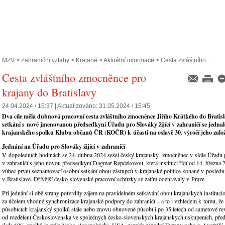
MZV
>
Zahraniční vztahy
>
Krajané
>
Aktuální informace
> Cesta zvláštního...
Cesta zvláštního zmocněnce pro
krajany do Bratislavy
24.04.2024 / 15:37 |
Aktualizováno:
31.05.2024 / 15:45
Dva cíle měla dubnová pracovní cesta zvláštního zmocněnce Jiřího Krátkého do Bratisl
setkání s nově jmenovanou předsedkyní Úřadu pro Slováky žijící v zahraničí se jednal
krajanského spolku Klubu občanů ČR (KOČR) k účasti na oslavě 30. výročí jeho zalo
Jednání na Úřadu pro Slováky žijící v zahraničí
V dopoledních hodinách se 24. dubna 2024 sešel český krajanský zmocněnec v sídle Úřadu p
v zahraničí s jeho novou předsedkyní Dagmar Repčekovou, která instituci řídí od 14. března 
vůbec první seznamovací osobní setkání obou zástupců v krajanské politice konané v poslední
v Bratislavě. Dřívější česko-slovenské pracovní schůzky se zatím odehrávaly v Praze.
Při jednání si obě strany potvrdily zájem na pravidelném setkávání obou krajanských instituci
za účelem vhodné synchronizace krajanské podpory do zahraničí – a to i vzhledem k tomu, že 
působících krajanský spolků stále nebo znovu obnoveně působí i po 35 letech od sametové rev
od rozdělení Československa ve společných česko-slovenských krajanských uskupeních, př
(kde 60% spolků je stále česko-slovenských), USA, zemích západní Evropy nebo v Austrálii.