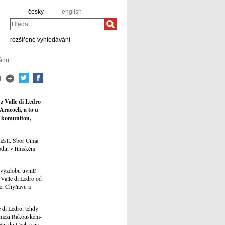
česky
english
Hledat
rozšířené vyhledávání
ánu
z Valle di Ledro
racoeli, a to u
u komunitou,
městí. Sbor Cima
hodin v římském
 výzdobu uvnitř
 Valle di Ledro od
ce, Chyňavu a
e di Ledro, tehdy
ie mezi Rakouskem-
áni do Čech a na