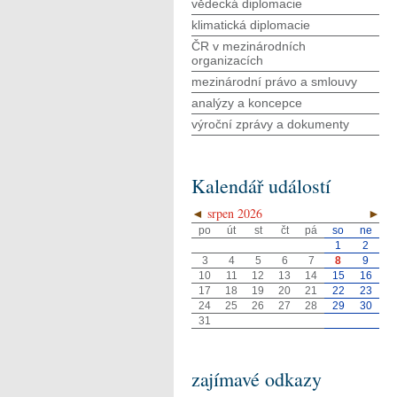
vědecká diplomacie
klimatická diplomacie
ČR v mezinárodních
organizacích
mezinárodní právo a smlouvy
analýzy a koncepce
výroční zprávy a dokumenty
Kalendář událostí
◄
srpen 2026
►
po
út
st
čt
pá
so
ne
1
2
3
4
5
6
7
8
9
10
11
12
13
14
15
16
17
18
19
20
21
22
23
24
25
26
27
28
29
30
31
zajímavé odkazy