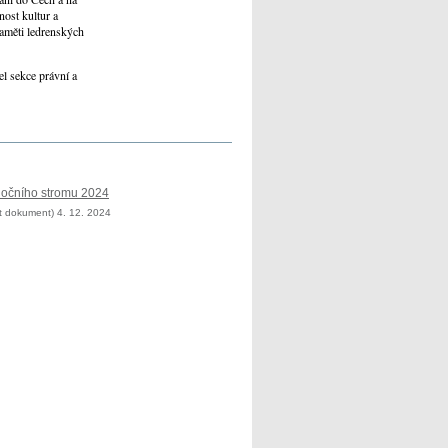
nost kultur a
paměti ledrenských
l sekce právní a
nočního stromu 2024
t dokument) 4. 12. 2024