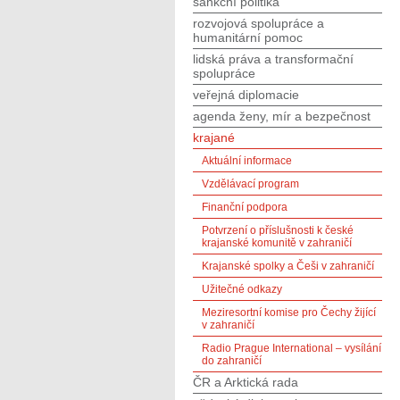
sankční politika
rozvojová spolupráce a
humanitární pomoc
lidská práva a transformační
spolupráce
veřejná diplomacie
agenda ženy, mír a bezpečnost
krajané
Aktuální informace
Vzdělávací program
Finanční podpora
Potvrzení o příslušnosti k české
krajanské komunitě v zahraničí
Krajanské spolky a Češi v zahraničí
Užitečné odkazy
Meziresortní komise pro Čechy žijící
v zahraničí
Radio Prague International – vysílání
do zahraničí
ČR a Arktická rada