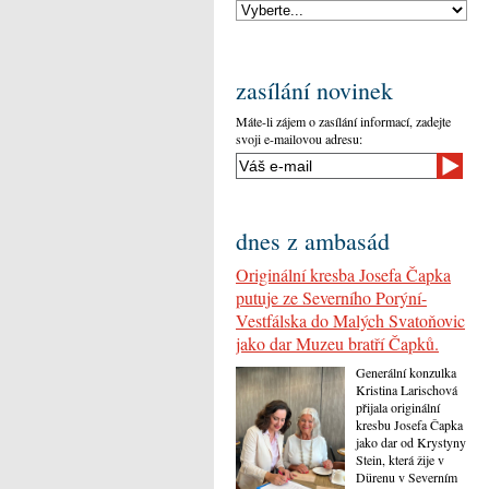
zasílání novinek
Máte-li zájem o zasílání informací, zadejte
svoji e-mailovou adresu:
dnes z ambasád
Originální kresba Josefa Čapka
putuje ze Severního Porýní-
Vestfálska do Malých Svatoňovic
jako dar Muzeu bratří Čapků.
Generální konzulka
Kristina Larischová
přijala originální
kresbu Josefa Čapka
jako dar od Krystyny
Stein, která žije v
Dürenu v Severním