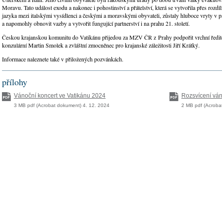
Moravu. Tato událost exodu a nakonec i pohostinství a přátelství, která se vytvořila přes rozdíl
jazyka mezi italskými vysídlenci a českými a moravskými obyvateli, zůstaly hluboce vryty v 
a napomohly obnovit vazby a vytvořit fungující partnerství i na prahu 21. století.
Českou krajanskou komunitu do Vatikánu přijedou za MZV ČR z Prahy podpořit vrchní ředite
konzulární Martin Smolek a zvláštní zmocněnec pro krajanské záležitosti Jiří Krátký.
Informace naleznete také v přiložených pozvánkách.
přílohy
Vánoční koncert ve Vatikánu 2024
Rozsvícení vá
3 MB pdf (Acrobat dokument) 4. 12. 2024
2 MB pdf (Acroba