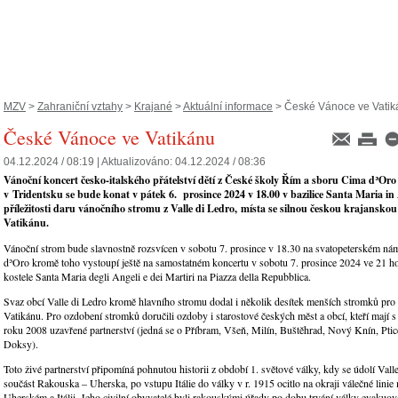
MZV
>
Zahraniční vztahy
>
Krajané
>
Aktuální informace
> České Vánoce ve Vatik
České Vánoce ve Vatikánu
04.12.2024 / 08:19 |
Aktualizováno:
04.12.2024 / 08:36
Vánoční koncert česko-italského přátelství dětí z České školy Řím a sboru Cima dʾOro 
v Tridentsku se bude konat v pátek 6. prosince 2024 v 18.00 v bazilice Santa Maria in A
příležitosti daru vánočního stromu z Valle di Ledro, místa se silnou českou krajansko
Vatikánu.
Vánoční strom bude slavnostně rozsvícen v sobotu 7. prosince v 18.30 na svatopeterském ná
dʾOro kromě toho vystoupí ještě na samostatném koncertu v sobotu 7. prosince 2024 ve 21 
kostele Santa Maria degli Angeli e dei Martiri na Piazza della Repubblica.
Svaz obcí Valle di Ledro kromě hlavního stromu dodal i několik desítek menších stromků pro
Vatikánu. Pro ozdobení stromků doručili ozdoby i starostové českých měst a obcí, kteří mají s
roku 2008 uzavřené partnerství (jedná se o Příbram, Všeň, Milín, Buštěhrad, Nový Knín, Pti
Doksy).
Toto živé partnerství připomíná pohnutou historii z období 1. světové války, kdy se údolí Vall
součást Rakouska – Uherska, po vstupu Itálie do války v r. 1915 ocitlo na okraji válečné lin
Uherském a Itálii. Jeho civilní obyvatelé byli rakouskými úřady po dobu trvání války evakuov