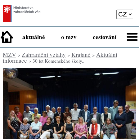
aktuálně
o mzv
cestování
MZV
Zahraniční vztahy
Krajané
Aktuální
>
>
>
informace
> 30 let Komenského školy...