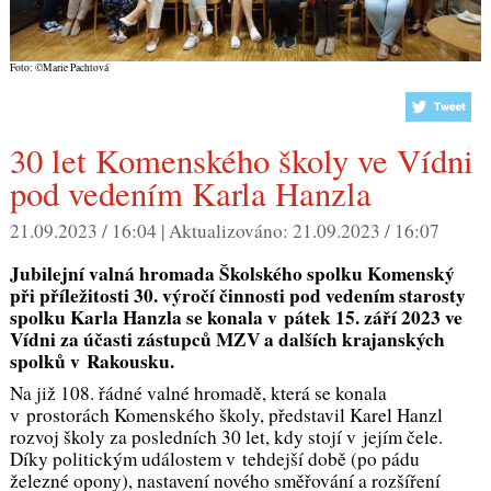
Foto: ©Marie Pachtová
30 let Komenského školy ve Vídni
pod vedením Karla Hanzla
21.09.2023 / 16:04 |
Aktualizováno:
21.09.2023 / 16:07
Jubilejní valná hromada Školského spolku Komenský
při příležitosti 30. výročí činnosti pod vedením starosty
spolku Karla Hanzla se konala v pátek 15. září 2023 ve
Vídni za účasti zástupců MZV a dalších krajanských
spolků v Rakousku.
Na již 108. řádné valné hromadě, která se konala
v prostorách Komenského školy, představil Karel Hanzl
rozvoj školy za posledních 30 let, kdy stojí v jejím čele.
Díky politickým událostem v tehdejší době (po pádu
železné opony), nastavení nového směřování a rozšíření