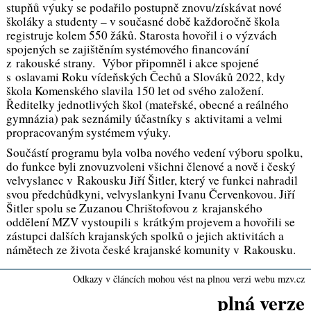
stupňů výuky se podařilo postupně znovu/získávat nové
školáky a studenty – v současné době každoročně škola
registruje kolem 550 žáků. Starosta hovořil i o výzvách
spojených se zajištěním systémového financování
z rakouské strany. Výbor připomněl i akce spojené
s oslavami Roku vídeňských Čechů a Slováků 2022, kdy
škola Komenského slavila 150 let od svého založení.
Ředitelky jednotlivých škol (mateřské, obecné a reálného
gymnázia) pak seznámily účastníky s aktivitami a velmi
propracovaným systémem výuky.
Součástí programu byla volba nového vedení výboru spolku,
do funkce byli znovuzvoleni všichni členové a nově i český
velvyslanec v Rakousku Jiří Šitler, který ve funkci nahradil
svou předchůdkyni, velvyslankyni Ivanu Červenkovou. Jiří
Šitler spolu se Zuzanou Chrištofovou z krajanského
oddělení MZV vystoupili s krátkým projevem a hovořili se
zástupci dalších krajanských spolků o jejich aktivitách a
námětech ze života české krajanské komunity v Rakousku.
Odkazy v článcích mohou vést na plnou verzi webu mzv.cz
plná verze