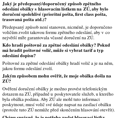
Jaký je předepsaný/doporučený způsob zpětného
odeslání obálky s hlasovacím lístkem na ZÚ, aby bylo
doručení spolehlivé (prioritní pošta, first class pošta,
trasovaná pošta atd.)?
Předepsaný způsob není stanoven, nicméně, je doporučeno
voličům zvolit takovou formu zpětného odeslání, aby v co
největší míře garantovala včasné doručení na ZÚ.
Kdo hradí poštovně za zpětné odeslání obálky? Pokud
má hradit poštovné volič, může si vybrat tarif a typ
odeslání dopisu?
Poštovné za zpětné odeslání obálky hradí volič a je na něm,
jakou formu odeslání zvolí.
Jakým způsobem mohu ověřit, že moje obálka došla na
ZÚ?
Ověření doručení obálky je možno provést telefonickým
dotazem na ZÚ, případně u poskytovatele služeb, u kterého
byla obálka podána. Aby ZÚ ale mohl tuto informaci
poskytnout, musí volič své údaje napsat na zasílací obálku
(protože tuto ZÚ nemůže před skončením hlasování otevřít).
Chápu správně, že je potřeba zaslat hlasovací lístky