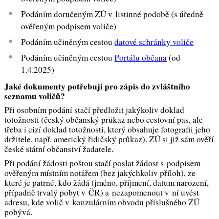
Podáním doručeným ZÚ v listinné podobě (s úředně
ověřeným podpisem voliče)
Podáním učiněným cestou
datové schránky voliče
Podáním učiněným cestou
Portálu občana
(od
1.4.2025)
Jaké dokumenty potřebuji pro zápis do zvláštního
seznamu voličů?
Při osobním podání stačí předložit jakýkoliv doklad
totožnosti (český občanský průkaz nebo cestovní pas, ale
třeba i cizí doklad totožnosti, který obsahuje fotografii jeho
držitele, např. americký řidičský průkaz). ZÚ si již sám ověří
české státní občanství žadatele.
Při podání žádosti poštou stačí poslat žádost s podpisem
ověřeným místním notářem (bez jakýchkoliv příloh), ze
které je patrné, kdo žádá (jméno, příjmení, datum narození,
případně trvalý pobyt v ČR) a nezapomenout v ní uvést
adresu, kde volič v konzulárním obvodu příslušného ZÚ
pobývá.