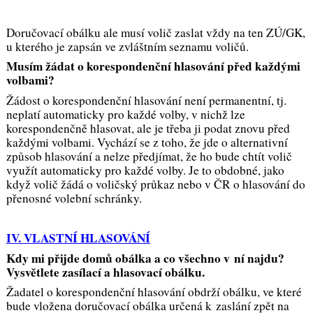
Doručovací obálku ale musí volič zaslat vždy na ten ZÚ/GK,
u kterého je zapsán ve zvláštním seznamu voličů.
Musím žádat o korespondenční hlasování před každými
volbami?
Žádost o korespondenční hlasování není permanentní, tj.
neplatí automaticky pro každé volby, v nichž lze
korespondenčně hlasovat, ale je třeba ji podat znovu před
každými volbami. Vychází se z toho, že jde o alternativní
způsob hlasování a nelze předjímat, že ho bude chtít volič
využít automaticky pro každé volby. Je to obdobné, jako
když volič žádá o voličský průkaz nebo v ČR o hlasování do
přenosné volební schránky.
IV. VLASTNÍ HLASOVÁNÍ
Kdy mi přijde domů obálka a co všechno v ní najdu?
Vysvětlete zasílací a hlasovací obálku.
Žadatel o korespondenční hlasování obdrží obálku, ve které
bude vložena doručovací obálka určená k zaslání zpět na