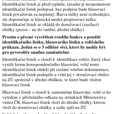
Identifikační lístek je předvyplněn, zásadní je neopomenout
identifikační lístek podepsat, bez podpisu bude hlasovací
lístek považován za neplatný. Barva tužky není rozhodující,
ale doporučuje se klasická modrá propisovací tužka.
Identifikační lístek se vkládá do doručovací (zasílací)
obálky (pozor – ne do vnitřní, úřední obálky).
Prosím o přesné vysvětlení rozdílu funkce a použití
identifikačního lístku, hlasovacího lístku a voličského
průkazu. Jedná se o 3 odlišné věci, které by mohly být
pro prvovoliče snadno zaměnitelné.
Identifikační lístek = slouží k identifikaci voliče, který chce
využít formu korespondenčního hlasování, volič tento
identifikační lístek obdrží při zaslání volební dokumentace,
identifikační lístek podepíše a vrátí jej v doručovací obálce
na ZÚ společně s úřední obálkou, ve které bude vložen
hlasovací lístek
Hlasovací lístek = slouží k samotnému hlasování, volič si ho
vytiskne z příslušného odkazu na stránkách Ministerstva
vnitra ČR, hlasovací lístek vloží do úřední obálky, kterou
vloží do doručovací obálky, a zašle zpět na ZÚ