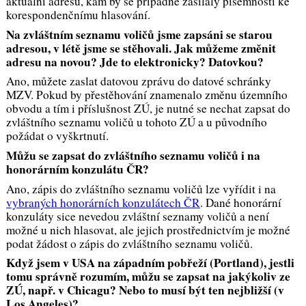
aktuální adresu, kam by se případně zasílaly písemnosti ke
korespondenčnímu hlasování.
Na zvláštním seznamu voličů jsme zapsáni se starou
adresou, v létě jsme se stěhovali. Jak můžeme změnit
adresu na novou? Jde to elektronicky? Datovkou?
Ano, můžete zaslat datovou zprávu do datové schránky
MZV. Pokud by přestěhování znamenalo změnu územního
obvodu a tím i příslušnost ZÚ, je nutné se nechat zapsat do
zvláštního seznamu voličů u tohoto ZÚ a u původního
požádat o vyškrtnutí.
Můžu se zapsat do zvláštního seznamu voličů i na
honorárním konzulátu ČR?
Ano, zápis do zvláštního seznamu voličů lze vyřídit i na
vybraných honorárních konzulátech ČR
. Dané honorární
konzuláty sice nevedou zvláštní seznamy voličů a není
možné u nich hlasovat, ale jejich prostřednictvím je možné
podat žádost o zápis do zvláštního seznamu voličů.
Když jsem v USA na západním pobřeží (Portland), jestli
tomu správně rozumím, můžu se zapsat na jakýkoliv ze
ZÚ, např. v Chicagu? Nebo to musí být ten nejbližší (v
Los Angeles)?