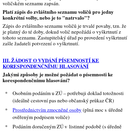
voličském seznamu zapsán.
Platí zápis do zvláštního seznamu voličů pro jedny
konkrétní volby, nebo je to "natrvalo"?
Zápis do zvláštního seznamu voličů je trvalé povahy, tzn. že
je platný do té doby, dokud volič nepožádá o vyškrtnutí z
tohoto seznamu. Zastupitelský úřad po provedení vyškrtnutí
zašle žadateli potvrzení o vyškrtnutí.
III. ŽÁDOST O VYDÁNÍ PÍSEMNOSTÍ KE
KORESPONDENČNÍMU HLASOVÁNÍ
Jakými způsoby je možné požádat o písemnosti ke
korespondenčnímu hlasování?
Osobním podáním u ZÚ – potřebuji doklad totožnosti
(ideálně cestovní pas nebo občanský průkaz ČR)
Prostřednictvím zmocněné osoby
(plná moc s úředně
ověřeným podpisem voliče)
Podáním doručeným ZÚ v listinné podobě (s úředně