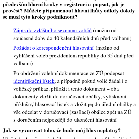
především hlavní kroky v registraci a popsat, jak je
provést? Můžete připomenout hlavní lhůty odkdy dokdy
se musí tyto kroky podniknout?
Zápis do zvláštního seznamu voličů
(možno od
současné doby do 40 kalendářních dnů před volbami)
Požádat o korespondenční hlasování
(možno od
vyhlášení voleb prezidentem republiky do 35 dnů před
volbami)
Po obdržení volební dokumentace ze ZÚ podepsat
identifikační lístek
, a případně pokud volič žádal i o
voličský průkaz, přiložit i tento dokument – oba
dokumenty vložit do doručovací obálky, vytisknout
příslušný hlasovací lístek a vložit jej do úřední obálky a
vše odeslat v doručovací (zasílací) obálce zpět na ZÚ
s doručením nejpozději do ukončení hlasování
Jak se vyvarovat toho, že bude můj hlas neplatný?