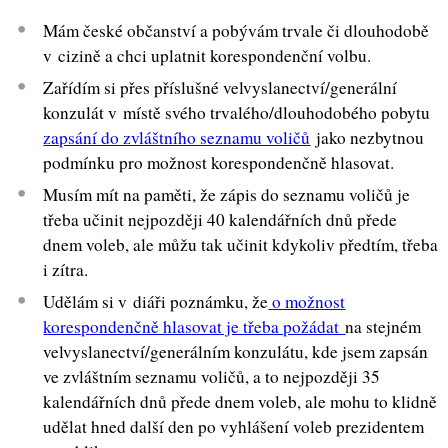
Mám české občanství a pobývám trvale či dlouhodobě
v cizině a chci uplatnit korespondenční volbu.
Zařídím si přes příslušné velvyslanectví/generální
konzulát v místě svého trvalého/dlouhodobého pobytu
zapsání do zvláštního seznamu voličů
jako nezbytnou
podmínku pro možnost korespondenčně hlasovat.
Musím mít na paměti, že zápis do seznamu voličů je
třeba učinit nejpozději 40 kalendářních dnů přede
dnem voleb, ale můžu tak učinit kdykoliv předtím, třeba
i zítra.
Udělám si v diáři poznámku, že
o možnost
korespondenčně hlasovat je třeba požádat
na stejném
velvyslanectví/generálním konzulátu, kde jsem zapsán
ve zvláštním seznamu voličů, a to nejpozději 35
kalendářních dnů přede dnem voleb, ale mohu to klidně
udělat hned další den po vyhlášení voleb prezidentem