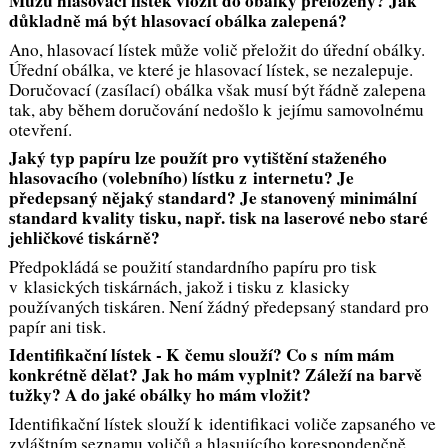
Můžu hlasovací lístek vložit do obálky přeložený? Jak
důkladně má být hlasovací obálka zalepená?
Ano, hlasovací lístek může volič přeložit do úřední obálky.
Úřední obálka, ve které je hlasovací lístek, se nezalepuje.
Doručovací (zasílací) obálka však musí být řádně zalepena
tak, aby během doručování nedošlo k jejímu samovolnému
otevření.
Jaký typ papíru lze použít pro vytištění staženého
hlasovacího (volebního) lístku z internetu? Je
předepsaný nějaký standard? Je stanovený minimální
standard kvality tisku, např. tisk na laserové nebo staré
jehličkové tiskárně?
Předpokládá se použití standardního papíru pro tisk
v klasických tiskárnách, jakož i tisku z klasicky
používaných tiskáren. Není žádný předepsaný standard pro
papír ani tisk.
Identifikační lístek - K čemu slouží? Co s ním mám
konkrétně dělat? Jak ho mám vyplnit? Záleží na barvě
tužky? A do jaké obálky ho mám vložit?
Identifikační lístek slouží k identifikaci voliče zapsaného ve
zvláštním seznamu voličů a hlasujícího korespondenčně.