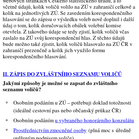
webových stránkách Českého statistického úřadu, a to
včetně údajů, kolik voličů volilo na ZÚ v zahraničí celkově a
kolik na jednotlivých ZÚ. Se zavedením korespondenčního
hlasování se do zápisu o výsledku voleb nově doplnil i další
údaj o tom, kolik doručovacích obálek volební komise
otevřela. Z takového údaje se tedy zjistí, kolik voličů včas
zaslalo na ZÚ svůj korespondenční hlas. Z těchto údajů
bude možno také zjistit, kolik voličů hlasovalo na ZÚ ČR v
zahraničí prezenčně a kolik jich využilo formu
korespondenčního hlasování.
II. ZÁPIS DO ZVLÁŠTNÍHO SEZNAMU VOLIČŮ
Jakými způsoby je možné se zapsat do zvláštního
seznamu voličů?
Osobním podáním u ZÚ – potřebuji doklad totožnosti
(ideálně cestovní pas nebo občanský průkaz ČR)
Osobním podáním
u vybraného honorárního konzulátu
Prostřednictvím zmocněné osoby
(plná moc s úředně
ověřeným podpisem voliče)