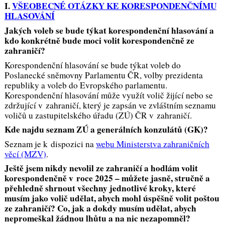
I.
VŠEOBECNÉ OTÁZKY KE KORESPONDENČNÍMU
HLASOVÁNÍ
Jakých voleb se bude týkat korespondenční hlasování a
kdo konkrétně bude moci volit korespondenčně ze
zahraničí?
Korespondenční hlasování se bude týkat voleb do
Poslanecké sněmovny Parlamentu ČR, volby prezidenta
republiky a voleb do Evropského parlamentu.
Korespondenční hlasování může využít volič žijící nebo se
zdržující v zahraničí, který je zapsán ve zvláštním seznamu
voličů u zastupitelského úřadu (ZÚ) ČR v zahraničí.
Kde najdu seznam ZÚ a generálních konzulátů (GK)?
Seznam je k dispozici na
webu Ministerstva zahraničních
věcí (MZV)
.
Ještě jsem nikdy nevolil ze zahraničí a hodlám volit
korespondenčně v roce 2025 – můžete jasně, stručně a
přehledně shrnout všechny jednotlivé kroky, které
musím jako volič udělat, abych mohl úspěšně volit poštou
ze zahraničí? Co, jak a dokdy musím udělat, abych
nepromeškal žádnou lhůtu a na nic nezapomněl?