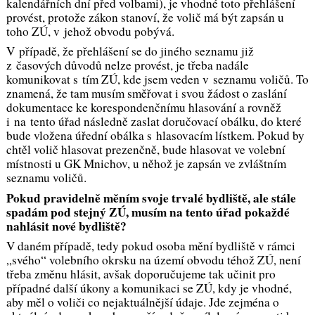
kalendářních dní před volbami), je vhodné toto přehlášení
provést, protože zákon stanoví, že volič má být zapsán u
toho ZÚ, v jehož obvodu pobývá.
V případě, že přehlášení se do jiného seznamu již
z časových důvodů nelze provést, je třeba nadále
komunikovat s tím ZÚ, kde jsem veden v seznamu voličů. To
znamená, že tam musím směřovat i svou žádost o zaslání
dokumentace ke korespondenčnímu hlasování a rovněž
i na tento úřad následně zaslat doručovací obálku, do které
bude vložena úřední obálka s hlasovacím lístkem. Pokud by
chtěl volič hlasovat prezenčně, bude hlasovat ve volební
místnosti u GK Mnichov, u něhož je zapsán ve zvláštním
seznamu voličů.
Pokud pravidelně měním svoje trvalé bydliště, ale stále
spadám pod stejný ZÚ, musím na tento úřad pokaždé
nahlásit nové bydliště?
V daném případě, tedy pokud osoba mění bydliště v rámci
„svého“ volebního okrsku na území obvodu téhož ZÚ, není
třeba změnu hlásit, avšak doporučujeme tak učinit pro
případné další úkony a komunikaci se ZÚ, kdy je vhodné,
aby měl o voliči co nejaktuálnější údaje. Jde zejména o