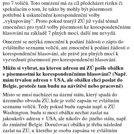
pro 7 voličů. Toto omezení má za cíl předcházet riziku či
spekulacím o tom, že takto by mohly být písemnosti
potřebné k uskutečnění korespondenční volby
„vykupovány“. Proto pokud tentýž ZÚ již vydal témuž
zmocněnci pro tytéž volby písemnosti ke korespondenčnímu
hlasování na základě 7 plných mocí, další mu nevydá.
Omezení se netýká zmocnění k podání žádosti o zápis do
zvláštního seznamu voličů, ani zmocnění k podání žádosti o
korespondenční hlasování, ale právě jen plných mocí k
vyzvednutí písemností pro korespondenční hlasování.
Můžu si vybrat, na kterou adresu mi ZÚ pošle obálku
s písemnostmi ke korespondenčnímu hlasování? (Např.
mám trvalou adresu v USA, ale obálku chci poslat do
Belgie, protože tam budu na návštěvě nebo pracovně)
Místo se musí nacházet na území státu, který spadá do
územního obvodu ZÚ, kde je volič zapsán ve zvláštním
seznamu voličů. Tedy pokud budu zapsán např. u ZÚ
Washington, budu si moci obálku nechat zaslat na
jakoukoliv adresu v USA, ale nikoliv do jiného státu, např.
do zmíněné Belgie. Doručovací obálku je třeba následně
zaslat na ZÚ, u kterého je osoba zapsána ve zvláštním