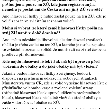
poštou jen a pouze na ZÚ, kde jsem registrovaný, a
nemohu je poslat ani do Česka ani na jiný ZÚ ve světě?
Ano, hlasovací lístky je nutné zaslat pouze na ten ZÚ, kde je
volič zapsán ve zvláštním seznamu voličů.
Mohu si vybrat, ze které země hlasovací lístky pošlu na
svůj ZÚ např. v době dovolené?
Ano, místo odeslání je libovolné, ale doručovací (zasílací)
obálku je třeba zaslat na ten ZÚ, u kterého je osoba zapsána
ve zvláštním seznamu voličů. Je nutné vzít na zřetel časovou
prodlevu při doručování.
Kde najdu hlasovací lístek? Jak má být upraven před
vložením do obálky a do jaké obálky má být vložen?
Jakmile budou hlasovací lístky zveřejněny, budou k
dispozici na příslušném odkaze na webových stránkách
Ministerstva vnitra ČR, zde si volič vytiskne hlasovací lístek
příslušného volebního kraje a zvolené volební strany
(případně hlasovací lístek upraví udělením preferenčních
hlasů), hlasovací lístek následně vloží do úřední obálky a
zašle v doručovací obálce na ZÚ.