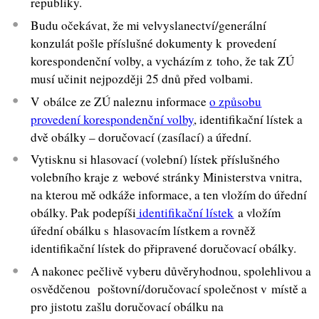
republiky.
Budu očekávat, že mi velvyslanectví/generální
konzulát pošle příslušné dokumenty k provedení
korespondenční volby, a vycházím z toho, že tak ZÚ
musí učinit nejpozději 25 dnů před volbami.
V obálce ze ZÚ naleznu informace
o způsobu
provedení korespondenční volby
, identifikační lístek a
dvě obálky – doručovací (zasílací) a úřední.
Vytisknu si hlasovací (volební) lístek příslušného
volebního kraje z webové stránky Ministerstva vnitra,
na kterou mě odkáže informace, a ten vložím do úřední
obálky. Pak podepíši
identifikační lístek
a vložím
úřední obálku s hlasovacím lístkem a rovněž
identifikační lístek do připravené doručovací obálky.
A nakonec pečlivě vyberu důvěryhodnou, spolehlivou a
osvědčenou poštovní/doručovací společnost v místě a
pro jistotu zašlu doručovací obálku na