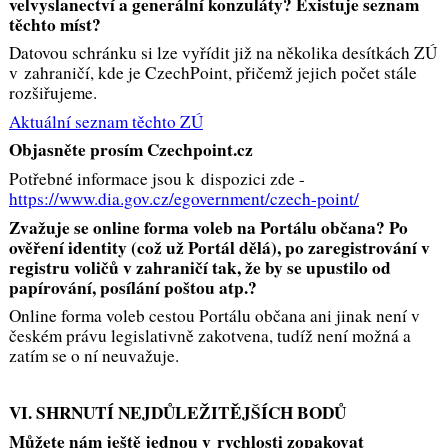
velvyslanectví a generální konzuláty? Existuje seznam
těchto míst?
Datovou schránku si lze vyřídit již na několika desítkách ZÚ
v zahraničí, kde je CzechPoint, přičemž jejich počet stále
rozšiřujeme.
Aktuální seznam těchto ZÚ
Objasněte prosím Czechpoint.cz
Potřebné informace jsou k dispozici zde -
https://www.dia.gov.cz/egovernment/czech-point/
Zvažuje se online forma voleb na Portálu občana? Po
ověření identity (což už Portál dělá), po zaregistrování v
registru voličů v zahraničí tak, že by se upustilo od
papírování, posílání poštou atp.?
Online forma voleb cestou Portálu občana ani jinak není v
českém právu legislativně zakotvena, tudíž není možná a
zatím se o ní neuvažuje.
VI. SHRNUTÍ NEJDŮLEŽITĚJŠÍCH BODŮ
Můžete nám ještě jednou v rychlosti zopakovat