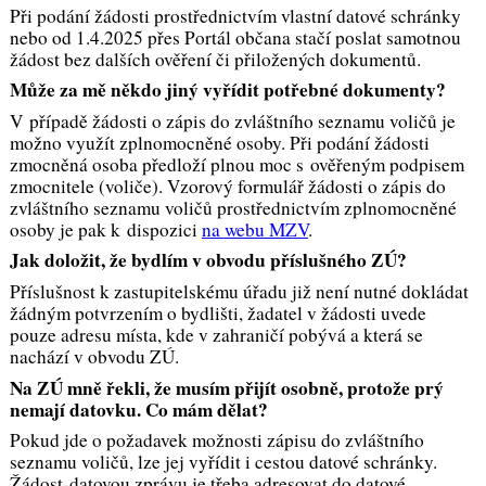
Při podání žádosti prostřednictvím vlastní datové schránky
nebo od 1.4.2025 přes Portál občana stačí poslat samotnou
žádost bez dalších ověření či přiložených dokumentů.
Může za mě někdo jiný vyřídit potřebné dokumenty?
V případě žádosti o zápis do zvláštního seznamu voličů je
možno využít zplnomocněné osoby. Při podání žádosti
zmocněná osoba předloží plnou moc s ověřeným podpisem
zmocnitele (voliče). Vzorový formulář žádosti o zápis do
zvláštního seznamu voličů prostřednictvím zplnomocněné
osoby je pak k dispozici
na webu MZV
.
Jak doložit, že bydlím v obvodu příslušného ZÚ?
Příslušnost k zastupitelskému úřadu již není nutné dokládat
žádným potvrzením o bydlišti, žadatel v žádosti uvede
pouze adresu místa, kde v zahraničí pobývá a která se
nachází v obvodu ZÚ.
Na ZÚ mně řekli, že musím přijít osobně, protože prý
nemají datovku. Co mám dělat?
Pokud jde o požadavek možnosti zápisu do zvláštního
seznamu voličů, lze jej vyřídit i cestou datové schránky.
Žádost-datovou zprávu je třeba adresovat do datové