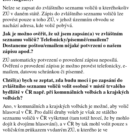
Nelze se zapsat do zvláštního seznamu voličů u kteréhokoliv
ZÚ v daném státě. Zápis do zvláštního seznamu voličů lze
provést pouze u toho ZÚ, v jehož územním obvodu se
nachází adresa, kde volič pobývá.
Jak je možno ověřit, že už jsem zapsán(a) ve zvláštním
seznamu voličů? Telefonicky/písemně/emailem?
Dostaneme poštou/emailem nějaké potvrzení o našem
zápisu apod.?
ZÚ automaticky potvrzení o provedení zápisu neposílá.
Ověření o provedení zápisu je možno provést telefonicky, e-
mailem, datovou schránkou či písemně.
Chtěl(a) bych se zeptat, zda budu moci i po zapsání do
zvláštního seznamu voličů volit osobně v místě trvalého
bydliště v ČR např. při komunálních volbách a krajských
volbách?
Ano, v komunálních a krajských volbách je možné, aby volič
hlasoval v ČR. Pro další druhy voleb je však ze stálého
seznamu voličů v ČR vyškrtnut (tam totiž hrozí, že by mohlo
dojít k dvojímu hlasování), a v ČR by tak mohl volit pouze s
voličským průkazem vydaným ZÚ, u kterého je ve