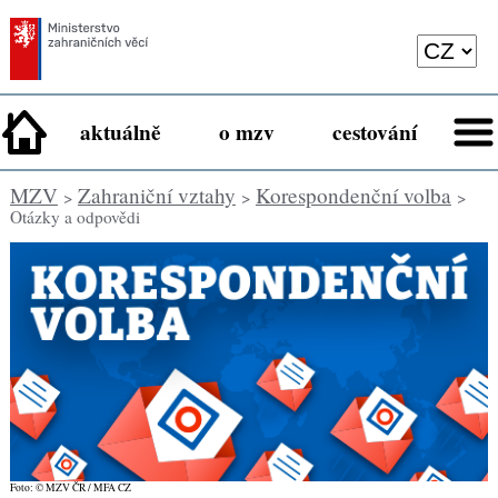
aktuálně
o mzv
cestování
MZV
Zahraniční vztahy
Korespondenční volba
>
>
>
Otázky a odpovědi
Foto: © MZV ČR / MFA CZ