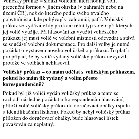
Voličský průkaz = slouží voličům, kteří hodlají volit
prezenční formou v jiném okrsku (v zahraničí nebo na
území ČR), než do kterého podle svého trvalého
pobytu/místa, kde pobývají v zahraničí, patří. Voličský
průkaz se vydává vždy pro konkrétní typ voleb, při kterých
jej volič využije. Při hlasování za využití voličského
průkazu jej musí volič ve volební místnosti odevzdat a stává
se součástí volební dokumentace. Pro další volby je nutné
požádat o vystavení nového voličského průkazu. To platí i
pro případ, že by volič vydaný voličský průkaz nevyužil,
protože ve volbách nehlasoval.
Voličský průkaz – co mám udělat s voličským průkazem,
pokud ho mám již vydaný a volím přesto
korespondenčně?
Pokud byl již voliči vydán voličský průkaz a tento se
rozhodl následně požádat o korespondenční hlasování,
přiloží volič voličský průkaz do doručovací obálky (spolu
s identifikačním lístkem). Pokud by nebyl voličský průkaz
přiložen do doručovací obálky, bude hlasovací lístek
považován za neplatný.