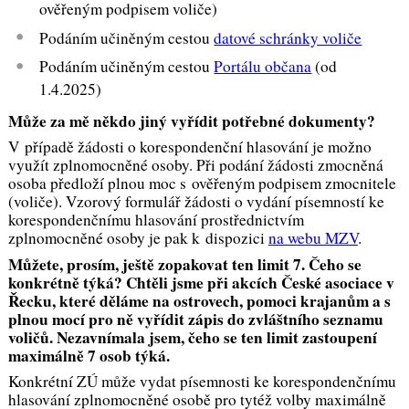
ověřeným podpisem voliče)
Podáním učiněným cestou
datové schránky voliče
Podáním učiněným cestou
Portálu občana
(od
1.4.2025)
Může za mě někdo jiný vyřídit potřebné dokumenty?
V případě žádosti o korespondenční hlasování je možno
využít zplnomocněné osoby. Při podání žádosti zmocněná
osoba předloží plnou moc s ověřeným podpisem zmocnitele
(voliče). Vzorový formulář žádosti o vydání písemností ke
korespondenčnímu hlasování prostřednictvím
zplnomocněné osoby je pak k dispozici
na webu MZV
.
Můžete, prosím, ještě zopakovat ten limit 7. Čeho se
konkrétně týká? Chtěli jsme při akcích České asociace v
Řecku, které děláme na ostrovech, pomoci krajanům a s
plnou mocí pro ně vyřídit zápis do zvláštního seznamu
voličů. Nezavnímala jsem, čeho se ten limit zastoupení
maximálně 7 osob týká.
Konkrétní ZÚ může vydat písemnosti ke korespondenčnímu
hlasování zplnomocněné osobě pro tytéž volby maximálně