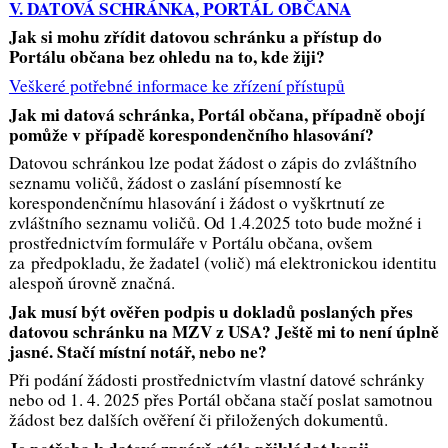
V. DATOVÁ SCHRÁNKA, PORTÁL OBČANA
Jak si mohu zřídit datovou schránku a přístup do
Portálu občana bez ohledu na to, kde žiji?
Veškeré potřebné informace ke zřízení přístupů
Jak mi datová schránka, Portál občana, případně obojí
pomůže v případě korespondenčního hlasování?
Datovou schránkou lze podat žádost o zápis do zvláštního
seznamu voličů, žádost o zaslání písemností ke
korespondenčnímu hlasování i žádost o vyškrtnutí ze
zvláštního seznamu voličů. Od 1.4.2025 toto bude možné i
prostřednictvím formuláře v Portálu občana, ovšem
za předpokladu, že žadatel (volič) má elektronickou identitu
alespoň úrovně značná.
Jak musí být ověřen podpis u dokladů poslaných přes
datovou schránku na MZV z USA? Ještě mi to není úplně
jasné. Stačí místní notář, nebo ne?
Při podání žádosti prostřednictvím vlastní datové schránky
nebo od 1. 4. 2025 přes Portál občana stačí poslat samotnou
žádost bez dalších ověření či přiložených dokumentů.