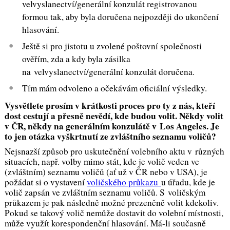
velvyslanectví/generální konzulát registrovanou
formou tak, aby byla doručena nejpozději do ukončení
hlasování.
Ještě si pro jistotu u zvolené poštovní společnosti
ověřím, zda a kdy byla zásilka
na velvyslanectví/generální konzulát doručena.
Tím mám odvoleno a očekávám oficiální výsledky.
Vysvětlete prosím v krátkosti proces pro ty z nás, kteří
dost cestují a přesně nevědí, kde budou volit. Někdy volit
v ČR, někdy na generálním konzulátě v Los Angeles. Je
to jen otázka vyškrtnutí ze zvláštního seznamu voličů?
Nejsnazší způsob pro uskutečnění volebního aktu v různých
situacích, např. volby mimo stát, kde je volič veden ve
(zvláštním) seznamu voličů (ať už v ČR nebo v USA), je
požádat si o vystavení
voličského průkazu
u úřadu, kde je
volič zapsán ve zvláštním seznamu voličů. S voličským
průkazem je pak následně možné prezenčně volit kdekoliv.
Pokud se takový volič nemůže dostavit do volební místnosti,
může využít korespondenční hlasování. Má-li současně