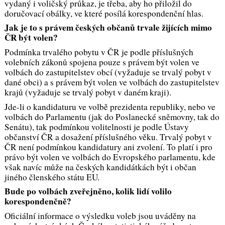
vydaný i voličský průkaz, je třeba, aby ho přiložil do
doručovací obálky, ve které posílá korespondenční hlas.
Jak je to s právem českých občanů trvale žijících mimo
ČR být volen?
Podmínka trvalého pobytu v ČR je podle příslušných
volebních zákonů spojena pouze s právem být volen ve
volbách do zastupitelstev obcí (vyžaduje se trvalý pobyt v
dané obci) a s právem být volen ve volbách do zastupitelstev
krajů (vyžaduje se trvalý pobyt v daném kraji).
Jde-li o kandidaturu ve volbě prezidenta republiky, nebo ve
volbách do Parlamentu (jak do Poslanecké sněmovny, tak do
Senátu), tak podmínkou volitelnosti je podle Ústavy
občanství ČR a dosažení příslušného věku. Trvalý pobyt v
ČR není podmínkou kandidatury ani zvolení. To platí i pro
právo být volen ve volbách do Evropského parlamentu, kde
však navíc může na českých kandidátkách být i občan
jiného členského státu EU.
Bude po volbách zveřejněno, kolik lidí volilo
korespondenčně?
Oficiální informace o výsledku voleb jsou uváděny na