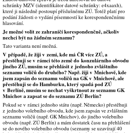
schránky MZV (identifikátor datové schránky: e4xaaxh),
které ji následně postoupí příslušnému ZÚ. Totéž platí pro
podání žádosti o vydání písemností ke korespondenčnímu
hlasování.
Je možné volit ze zahraničí korespondenčně, ačkoliv
nechci být na žádném seznamu?
Tato varianta není možná.
V případě, že žiji v zemi, kde má ČR více ZÚ, a
přestěhuji se v rámci této země do konzulárního obvodu
jiného ZÚ, musím se přehlásit z jednoho zvláštního
seznamu voličů do druhého? Např. žiji v Mnichově, kde
jsem zapsán do seznamu voličů na GK v Mnichově, ale
přestěhuji se do Hamburku, který spadá pod ZÚ
v Berlíně, musím se nechat vyškrtnout ze seznamu GK
Mnichov a zapsat se do seznamu ZÚ Berlín?
Pokud se v rámci jednoho státu (např. Německo) přestěhuji
z jednoho volebního obvodu, kde jsem zapsán ve zvláštním
seznamu voličů (např. GK Mnichov), do jiného volebního
obvodu (např. ZÚ Berlín) a mám dostatek času na přehlášení
se do nového volebního obvodu (seznamy se uzavírají 40