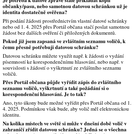
Je potřeba k datové zprávě stále přikládat kopii
občanky/pasu, nebo samotnou datovou schránkou už je
identita dostatečně ověřena?
Při podání žádosti prostřednictvím vlastní datové schránky
nebo od 1. 4. 2025 přes Portál občana stačí poslat samotnou
žádost bez dalších ověření či přiložených dokumentů.
Pokud již jsem zapsaná ve zvláštním seznamu voličů, k
čemu přesně potřebuji datovou schránku?
Datovou schránku můžete využít např. k žádosti o vydání
písemností ke korespondenčnímu hlasování, nebo např. v
souvislosti s žádostí o vyškrtnutí ze zvláštního seznamu
voličů.
Přes Portál občana půjde vyřídit zápis do zvláštního
seznamu voličů, vyškrtnutí a také požádání si o
korespondenční hlasování. Je to tak?
Ano, tyto úkony bude možné vyřídit přes Portál občana od 1.
4. 2025. Podmínkou však bude, aby volič měl elektronickou
identitu.
Na kolika místech ve světě si může v dnešní době volič v
zahraničí zřídit datovou schránku? Jedná se o všechna