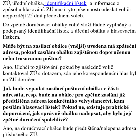
ZÚ, úřední obálka,
identifikační lístek
a informace o
způsobu hlasování. ZÚ musí tyto písemnosti odeslat voliči
nejpozději 25 dnů přede dnem voleb.
Do zpětné doručovací obálky volič vloží řádně vyplněný a
podepsaný identifikační lístek a úřední obálku s hlasovacím
lístkem.
Může být na zasílací obálce (vnější) uvedena má zpáteční
adresa, pokud zasílám obálku zajištěnou doporučenou
nebo trasovanou poštou?
Ano. Ulehčí to zjišťování, pokud by následně volič
kontaktoval ZÚ s dotazem, zda jeho korespondenční hlas byl
na ZÚ doručen.
Jak bude vypadat zasílací poštovní obálka v části
adresáta, resp. bude na obálce pro zpětné zaslání již
předtištěna adresa konkrétního velvyslanectví, kam
posílám hlasovací lístek? Pokud ne, existuje praktické
doporučení, jak správně obálku nadepsat, aby bylo její
zpětné doručení spolehlivé?
Ano, na doručovací obálce bude předtištěna/nalepena adresa
příslušného ZÚ.