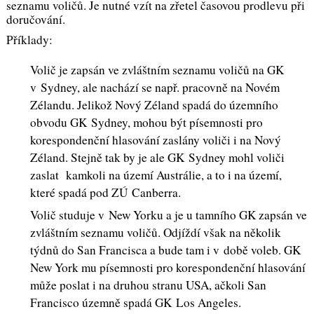
seznamu voličů. Je nutné vzít na zřetel časovou prodlevu při
doručování.
Příklady:
Volič je zapsán ve zvláštním seznamu voličů na GK
v Sydney, ale nachází se např. pracovně na Novém
Zélandu. Jelikož Nový Zéland spadá do územního
obvodu GK Sydney, mohou být písemnosti pro
korespondenční hlasování zaslány voliči i na Nový
Zéland. Stejně tak by je ale GK Sydney mohl voliči
zaslat kamkoli na území Austrálie, a to i na území,
které spadá pod ZÚ Canberra.
Volič studuje v New Yorku a je u tamního GK zapsán ve
zvláštním seznamu voličů. Odjíždí však na několik
týdnů do San Francisca a bude tam i v době voleb. GK
New York mu písemnosti pro korespondenční hlasování
může poslat i na druhou stranu USA, ačkoli San
Francisco územně spadá GK Los Angeles.