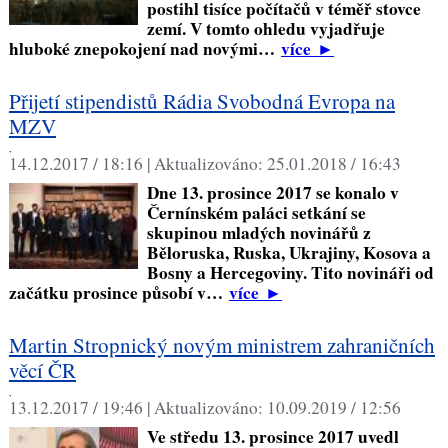
postihl tisíce počítačů v téměř stovce
zemí. V tomto ohledu vyjadřuje
hluboké znepokojení nad novými…
více
►
Přijetí stipendistů Rádia Svobodná Evropa na
MZV
,
14.12.2017 / 18:16 |
Aktualizováno:
25.01.2018 / 16:43
Dne 13. prosince 2017 se konalo v
Černínském paláci setkání se
skupinou mladých novinářů z
Běloruska, Ruska, Ukrajiny, Kosova a
Bosny a Hercegoviny. Tito novináři od
začátku prosince působí v…
více
►
Martin Stropnický novým ministrem zahraničních
věcí ČR
,
13.12.2017 / 19:46 |
Aktualizováno:
10.09.2019 / 12:56
Ve středu 13. prosince 2017 uvedl