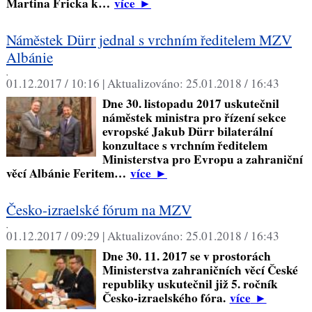
Martina Fricka k…
více
►
Náměstek Dürr jednal s vrchním ředitelem MZV
Albánie
,
01.12.2017 / 10:16 |
Aktualizováno:
25.01.2018 / 16:43
Dne 30. listopadu 2017 uskutečnil
náměstek ministra pro řízení sekce
evropské Jakub Dürr bilaterální
konzultace s vrchním ředitelem
Ministerstva pro Evropu a zahraniční
věcí Albánie Feritem…
více
►
Česko-izraelské fórum na MZV
,
01.12.2017 / 09:29 |
Aktualizováno:
25.01.2018 / 16:43
Dne 30. 11. 2017 se v prostorách
Ministerstva zahraničních věcí České
republiky uskutečnil již 5. ročník
Česko-izraelského fóra.
více
►