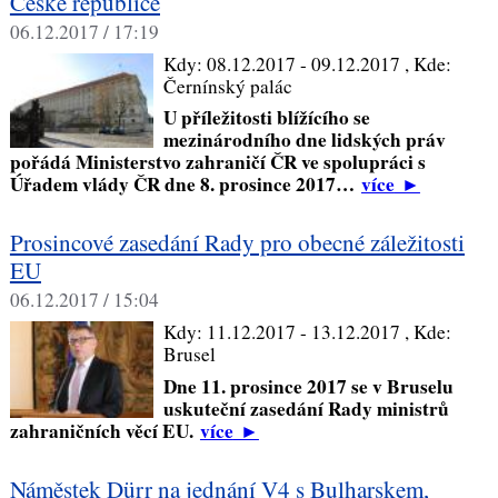
České republice
06.12.2017 / 17:19
Kdy:
08.12.2017 - 09.12.2017
, Kde:
Černínský palác
U příležitosti blížícího se
mezinárodního dne lidských práv
pořádá Ministerstvo zahraničí ČR ve spolupráci s
Úřadem vlády ČR dne 8. prosince 2017…
více
►
Prosincové zasedání Rady pro obecné záležitosti
EU
06.12.2017 / 15:04
Kdy:
11.12.2017 - 13.12.2017
, Kde:
Brusel
Dne 11. prosince 2017 se v Bruselu
uskuteční zasedání Rady ministrů
zahraničních věcí EU.
více
►
Náměstek Dürr na jednání V4 s Bulharskem,