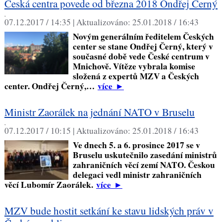
Česká centra povede od března 2018 Ondřej Černý
,
07.12.2017 / 14:35 |
Aktualizováno:
25.01.2018 / 16:43
Novým generálním ředitelem Českých
center se stane Ondřej Černý, který v
současné době vede České centrum v
Mnichově. Vítěze vybrala komise
složená z expertů MZV a Českých
center. Ondřej Černý,…
více
►
Ministr Zaorálek na jednání NATO v Bruselu
,
07.12.2017 / 10:15 |
Aktualizováno:
25.01.2018 / 16:43
Ve dnech 5. a 6. prosince 2017 se v
Bruselu uskutečnilo zasedání ministrů
zahraničních věcí zemí NATO. Českou
delegaci vedl ministr zahraničních
věcí Lubomír Zaorálek.
více
►
MZV bude hostit setkání ke stavu lidských práv v