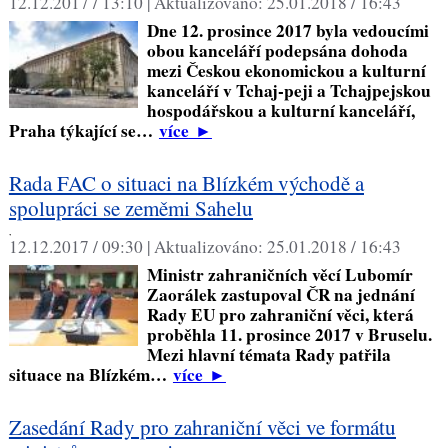
12.12.2017 / 13:10 |
Aktualizováno:
25.01.2018 / 16:43
Dne 12. prosince 2017 byla vedoucími
obou kanceláří podepsána dohoda
mezi Českou ekonomickou a kulturní
kanceláří v Tchaj-peji a Tchajpejskou
hospodářskou a kulturní kanceláří,
Praha týkající se…
více
►
Rada FAC o situaci na Blízkém východě a
spolupráci se zeměmi Sahelu
,
12.12.2017 / 09:30 |
Aktualizováno:
25.01.2018 / 16:43
Ministr zahraničních věcí Lubomír
Zaorálek zastupoval ČR na jednání
Rady EU pro zahraniční věci, která
proběhla 11. prosince 2017 v Bruselu.
Mezi hlavní témata Rady patřila
situace na Blízkém…
více
►
Zasedání Rady pro zahraniční věci ve formátu