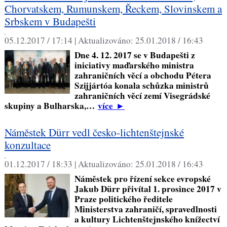
Chorvatskem, Rumunskem, Řeckem, Slovinskem a
Srbskem v Budapešti
,
05.12.2017 / 17:14 |
Aktualizováno:
25.01.2018 / 16:43
Dne 4. 12. 2017 se v Budapešti z
iniciativy maďarského ministra
zahraničních věcí a obchodu Pétera
Szijjártóa konala schůzka ministrů
zahraničních věcí zemí Visegrádské
skupiny a Bulharska,…
více
►
Náměstek Dürr vedl česko-lichtenštejnské
konzultace
,
01.12.2017 / 18:33 |
Aktualizováno:
25.01.2018 / 16:43
Náměstek pro řízení sekce evropské
Jakub Dürr přivítal 1. prosince 2017 v
Praze politického ředitele
Ministerstva zahraničí, spravedlnosti
a kultury Lichtenštejnského knížectví