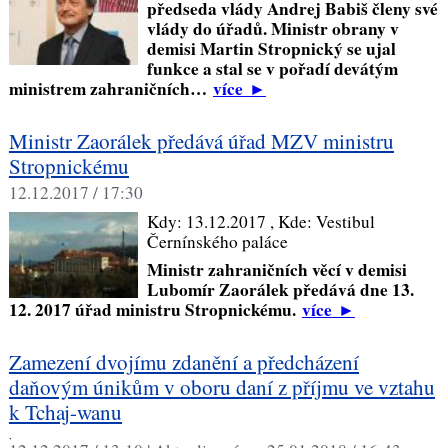
předseda vlády Andrej Babiš členy své
vlády do úřadů. Ministr obrany v
demisi Martin Stropnický se ujal
funkce a stal se v pořadí devátým
ministrem zahraničních…
více
►
Ministr Zaorálek předává úřad MZV ministru
Stropnickému
12.12.2017 / 17:30
Kdy:
13.12.2017
, Kde:
Vestibul
Černínského paláce
Ministr zahraničních věcí v demisi
Lubomír Zaorálek předává dne 13.
12. 2017 úřad ministru Stropnickému.
více
►
Zamezení dvojímu zdanění a předcházení
daňovým únikům v oboru daní z příjmu ve vztahu
k Tchaj-wanu
,