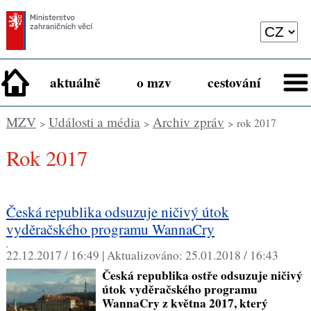
aktuálně
o mzv
cestování
MZV
Události a média
Archiv zpráv
>
>
> rok 2017
rok 2017
Česká republika odsuzuje ničivý útok
vyděračského programu WannaCry
,
22.12.2017 / 16:49 |
Aktualizováno:
25.01.2018 / 16:43
Česká republika ostře odsuzuje ničivý
útok vyděračského programu
WannaCry z května 2017, který