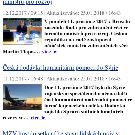
ministrů pro rozvoj
,
12.12.2017 / 09:15 |
Aktualizováno:
25.01.2018 / 16:43
V pondělí 11. prosince 2017 v Bruselu
zasedala Rada pro zahraniční věci ve
formátu ministrů pro rozvoj. Českou
republiku na radě zastupoval
náměstek ministra zahraničních věcí
Martin Tlapa.…
více
►
Česká dodávka humanitární pomoci do Sýrie
,
11.12.2017 / 16:48 |
Aktualizováno:
25.01.2018 / 16:43
Dne 11. prosince 2017 byla do Sýrie
vojenským speciálem doručena další
část humanitární materiální pomoci ve
formě kojeneckého mléka. Dodávku
zajistila Správa státních hmotných
rezerv ve…
více
►
MZV hostilo setkání ke stavu lidských práv v