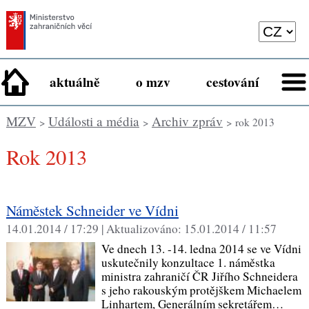
aktuálně
o mzv
cestování
MZV
Události a média
Archiv zpráv
>
>
> rok 2013
rok 2013
Náměstek Schneider ve Vídni
14.01.2014 / 17:29 |
Aktualizováno:
15.01.2014 / 11:57
Ve dnech 13. -14. ledna 2014 se ve Vídni
uskutečnily konzultace 1. náměstka
ministra zahraničí ČR Jiřího Schneidera
s jeho rakouským protějškem Michaelem
Linhartem, Generálním sekretářem…