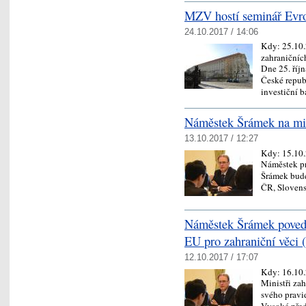
MZV hostí seminář Evro
24.10.2017 / 14:06
Kdy:
25.10
zahraničníc
Dne 25. říjn
České repub
investiční 
Náměstek Šrámek na mini
13.10.2017 / 12:27
Kdy:
15.10
Náměstek pro
Šrámek bude
ČR, Sloven
Náměstek Šrámek poved
EU pro zahraniční věci
12.10.2017 / 17:07
Kdy:
16.10
Ministři za
svého pravi
Vysoké před