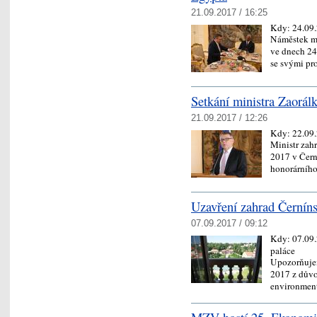
21.09.2017 / 16:25
Kdy:
24.09
Náměstek mi
ve dnech 24
se svými p
Setkání ministra Zaorálk
21.09.2017 / 12:26
Kdy:
22.09
Ministr zah
2017 v Čern
honorárníh
Uzavření zahrad Černíns
07.09.2017 / 09:12
Kdy:
07.09
paláce
Upozorňujem
2017 z dův
environmen