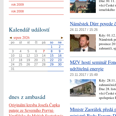
Dne 30. 11.
věcí České r
rok 2009
izraelského 
rok 2008
Náměstek Dürr povede če
Kalendář událostí
24.11.2017 / 15:26
Kdy:
01.12
◄
srpen 2026
►
Náměstek pro
po
út
st
čt
pá
so
ne
prosince 201
1
2
zahraničí, 
3
4
5
6
7
8
9
10
11
12
13
14
15
16
17
18
19
20
21
22
23
MZV hostí seminář Fond
24
25
26
27
28
29
30
udržitelná energie
31
23.11.2017 / 15:49
Kdy:
28.11
zahraničníc
Dne 28. lis
věcí České 
dnes z ambasád
spolupráce
Originální kresba Josefa Čapka
Ministr Zaorálek předá 
putuje ze Severního Porýní-
ministrů Rady Evropy 
Vestfálska do Malých Svatoňovic