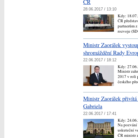
ČR
28.06.2017 / 13:10
Kdy:
18.07
ČR představ
partnerům z 
rozvoje (SD
Ministr Zaorálek vystou
shromáždění Rady Evro
22.06.2017 / 18:12
Kdy:
27.06
Ministr zah
2017 v roli
českého př
Ministr Zaorálek přivít
Gabriela
22.06.2017 / 17:41
Kdy:
24.06
Na pozvání 
uskuteční v
ČR ministr