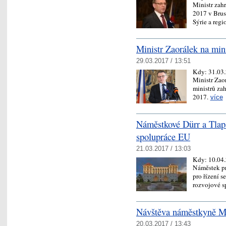
Ministr zah
2017 v Brus
Sýrie a reg
Ministr Zaorálek na mi
29.03.2017 / 13:51
Kdy:
31.03
Ministr Zao
ministrů za
2017.
více
Náměstkové Dürr a Tlap
spolupráce EU
21.03.2017 / 13:03
Kdy:
10.04
Náměstek pr
pro řízení 
rozvojové s
Návštěva náměstkyně M
20.03.2017 / 13:43