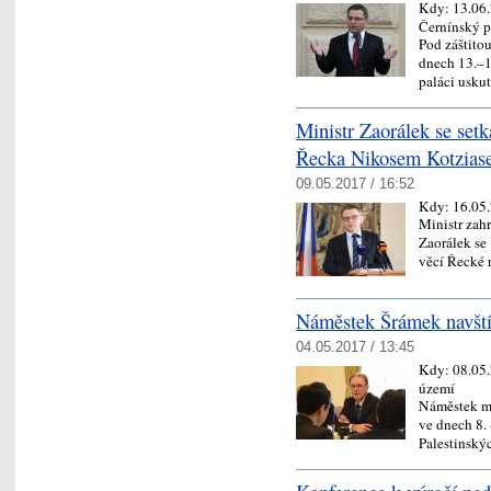
Kdy:
13.06
Černínský p
Pod záštitou
dnech 13.–
paláci uskut
Ministr Zaorálek se setk
Řecka Nikosem Kotzia
09.05.2017 / 16:52
Kdy:
16.05
Ministr zah
Zaorálek se
věcí Řecké
Náměstek Šrámek navštív
04.05.2017 / 13:45
Kdy:
08.05
území
Náměstek mi
ve dnech 8. 
Palestinsk