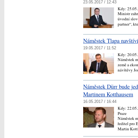
23.05.2017 / 12:43
Kdy:
25.05
Ministr zah
úvodní slov
partner“, k
Náměstek Tlapa navštív
19.05.2017 / 11:52
Kdy:
20.05
Náměstek mi
země a ekon
návštěvy J
Náměstek Dürr bude je
Martinem Kotthausem
16.05.2017 / 16:44
Kdy:
22.05
Praze
Náměstek mi
ředitel pro
Martin Kot