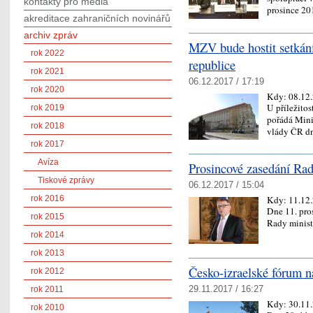
kontakty pro média
prosince 20
akreditace zahraničních novinářů
archiv zpráv
MZV bude hostit setkání
rok 2022
republice
rok 2021
06.12.2017 / 17:19
rok 2020
Kdy:
08.12
U příležitos
rok 2019
pořádá Mini
rok 2018
vlády ČR d
rok 2017
Avíza
Prosincové zasedání Rad
Tiskové zprávy
06.12.2017 / 15:04
Kdy:
11.12
rok 2016
Dne 11. pro
rok 2015
Rady minist
rok 2014
rok 2013
Česko-izraelské fórum
rok 2012
29.11.2017 / 16:27
rok 2011
Kdy:
30.11
rok 2010