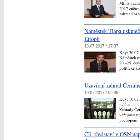
Ministr zah
2017 zúčast
zahraniční 
Náměstek Tlapa uskutečn
Etiopii
13.07.2017 / 17:37
Kdy:
20.07
Náměstek mi
20.–25. červ
politické 
Uzavření zahrad Černíns
10.07.2017 / 09:45
Kdy:
10.07
paláce
Zahrady Čer
veřejnost z
pochopení.
ČR představí v OSN napl