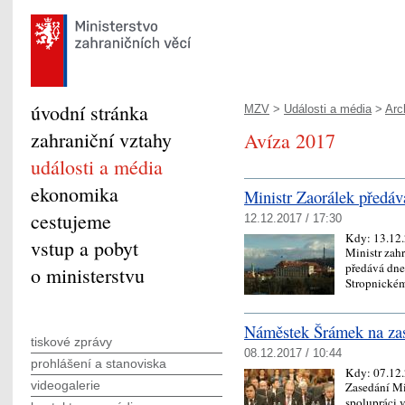
úvodní stránka
MZV
>
Události a média
>
Arc
zahraniční vztahy
Avíza 2017
události a média
ekonomika
Ministr Zaorálek předá
cestujeme
12.12.2017 / 17:30
Kdy:
13.12
vstup a pobyt
Ministr zah
předává dne
o ministerstvu
Stropnické
Náměstek Šrámek na z
tiskové zprávy
08.12.2017 / 10:44
prohlášení a stanoviska
Kdy:
07.12
videogalerie
Zasedání Mi
spolupráci v