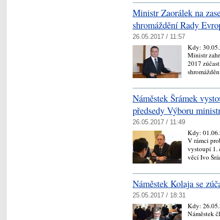
Ministr Zaorálek na zas
shromáždění Rady Evro
26.05.2017 / 11:57
Kdy:
30.05
Ministr zah
2017 zúčast
shromážděn
Náměstek Šrámek vystou
předsedy Výboru minist
26.05.2017 / 11:49
Kdy:
01.06
V rámci pro
vystoupí 1.
věcí Ivo Š
Náměstek Kolaja se zú
25.05.2017 / 18:31
Kdy:
26.05
Náměstek čl