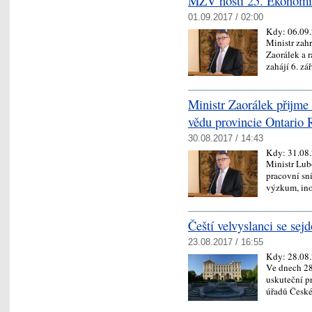
MZV hostí 25. Ekonomi
01.09.2017 / 02:00
Kdy:
06.09
Ministr zah
Zaorálek a r
zahájí 6. z
Ministr Zaorálek přijme
vědu provincie Ontario 
30.08.2017 / 14:43
Kdy:
31.08
Ministr Lub
pracovní sn
výzkum, in
Čeští velvyslanci se sej
23.08.2017 / 16:55
Kdy:
28.08
Ve dnech 28.
uskuteční p
úřadů České