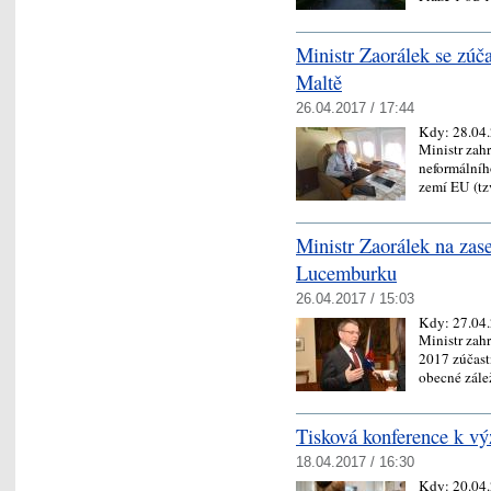
Ministr Zaorálek se zúča
Maltě
26.04.2017 / 17:44
Kdy:
28.04
Ministr zah
neformálníh
zemí EU (t
Ministr Zaorálek na zas
Lucemburku
26.04.2017 / 15:03
Kdy:
27.04
Ministr zah
2017 zúčast
obecné zál
Tisková konference k v
18.04.2017 / 16:30
Kdy:
20.04