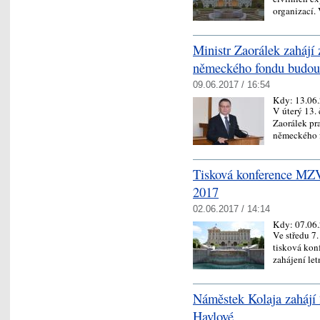
organizací.
Ministr Zaorálek zahájí
německého fondu budou
09.06.2017 / 16:54
Kdy:
13.06
V úterý 13. 
Zaorálek pr
německého 
Tisková konference MZV 
2017
02.06.2017 / 14:14
Kdy:
07.06
Ve středu 7
tisková kon
zahájení le
Náměstek Kolaja zahájí 
Havlové