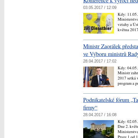
Konference k výročí nedo
03.05.2017 / 12:09
Kdy:
11.05
Ministerstv
vztahy a Ús
května 201
Ministr Zaorálek předsta
ve Výboru ministrů Rad
28.04.2017 / 17:02
Kdy:
04.05
Ministr zah
2017 setká 
program a 
Podnikatelské fórum „Tan
firmy“
28.04.2017 / 16:08
Kdy:
02.05
Dne 2. květ
Ministerstv
Praze 1 od