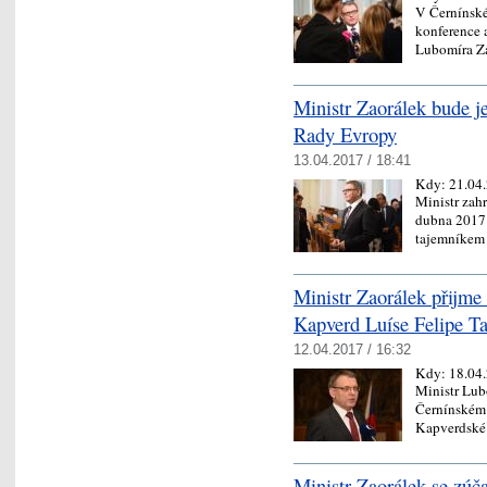
V Černínské
konference 
Lubomíra Za
Ministr Zaorálek bude j
Rady Evropy
13.04.2017 / 18:41
Kdy:
21.04
Ministr zah
dubna 2017 
tajemníkem
Ministr Zaorálek přijme 
Kapverd Luíse Felipe Ta
12.04.2017 / 16:32
Kdy:
18.04
Ministr Lub
Černínském 
Kapverdské
Ministr Zaorálek se zúč