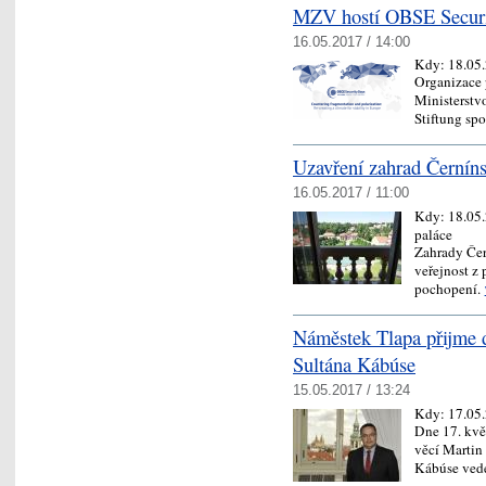
MZV hostí OBSE Securi
16.05.2017 / 14:00
Kdy:
18.05
Organizace 
Ministerstvo
Stiftung sp
Uzavření zahrad Černíns
16.05.2017 / 11:00
Kdy:
18.05
paláce
Zahrady Čer
veřejnost z
pochopení.
Náměstek Tlapa přijme 
Sultána Kábúse
15.05.2017 / 13:24
Kdy:
17.05
Dne 17. kvě
věcí Martin
Kábúse ved