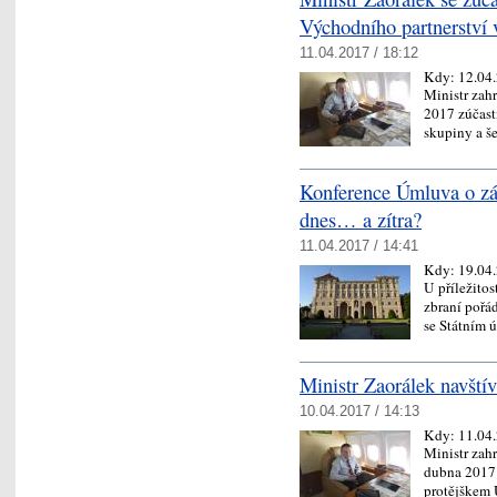
Východního partnerství 
11.04.2017 / 18:12
Kdy:
12.04
Ministr zah
2017 zúčast
skupiny a 
Konference Úmluva o zá
dnes… a zítra?
11.04.2017 / 14:41
Kdy:
19.04
U příležito
zbraní pořá
se Státním
Ministr Zaorálek navštív
10.04.2017 / 14:13
Kdy:
11.04
Ministr zah
dubna 2017
protějškem 