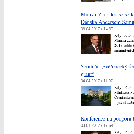
Ministr Zaorálek se setk
Dánska Andersem Samu
06.04.2017 / 14:37
Kdy:
07.04
Ministr zah
2017 sejde 
zahraniční
Seminář „Svěřenecký fon
grant“
04.04.2017 / 11:07
Kdy:
06.04
Ministerstv
Černínském 
– jak si za
Konference na podporu b
03.04.2017 / 17:54
Kdy:
05.04