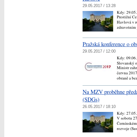
29.05.2017 / 13:28
Kdy:
29.05
Prestižní C
Havlová v ro
zdravotním 
Pražská konference o o
29.05.2017 / 12:00
Kdy:
09.06
Slovanský o
Ministr zah
června 2017
obraně a b
Na MZV proběhne předáv
(SDGs)
26.05.2017 / 18:10
Kdy:
27.05
V sobotu 27
Černínském 
rozvoje (S