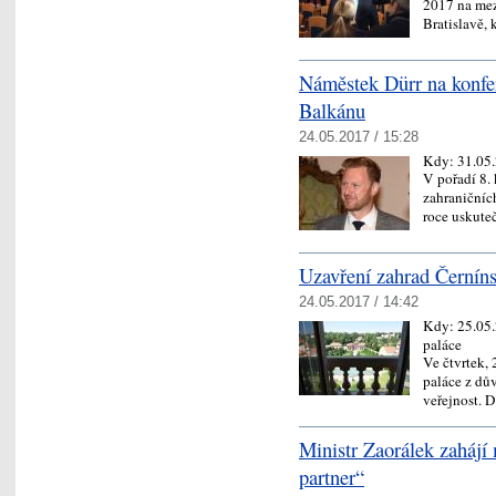
2017 na me
Bratislavě,
Náměstek Dürr na konfe
Balkánu
24.05.2017 / 15:28
Kdy:
31.05
V pořadí 8. 
zahraničníc
roce uskute
Uzavření zahrad Černíns
24.05.2017 / 14:42
Kdy:
25.05
paláce
Ve čtvrtek,
paláce z dů
veřejnost. 
Ministr Zaorálek zahájí
partner“