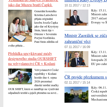
jako dar Muzeu bratří Čapků.
10.11.2017 / 12:13
Kdy:
15.11
Generální konzulka
Ministr zah
Kristina Larischová
2017 zúčast
přijala originální
Evropy ve Š
kresbu Josefa Čapka
jako dar od Krystyny
Stein, která žije v
Dürenu v Severním
Ministr Zaorálek se zúč
Porýní-Vestfálsku.
zahraniční věci
Paní Stein zdědila od
svého přítele...
07.11.2017 / 16:09
Kdy:
13.11
Přehlídka upcyklované módy
Ministr zah
designového studia OURSHIFT
listopadu 2
na velvyslanectví ČR v Kodani
EU pro zahr
Velvyslanectví České
republiky v Kodani
ČR projde přezkumem st
hostilo dne 4. srpna
2026 prezentaci
02.11.2017 / 15:14
dánské módní značky
Kdy:
06.11
OUR SHIFT, která se zaměřuje na využívání
Česká repub
odpadních textilií a jejich přeměnu na nové...
univerzální
Mechanismu