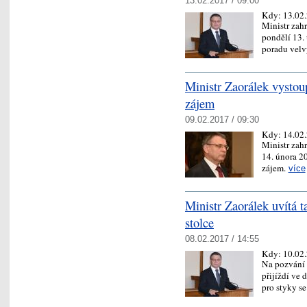
13.02.2017 / 09:00
Kdy:
13.02
Ministr zah
pondělí 13.
poradu vel
Ministr Zaorálek vystou
zájem
09.02.2017 / 09:30
Kdy:
14.02
Ministr zah
14. února 2
zájem.
více
Ministr Zaorálek uvítá t
stolce
08.02.2017 / 14:55
Kdy:
10.02
Na pozvání 
přijíždí ve 
pro styky s