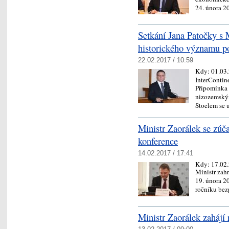
24. února 2
Setkání Jana Patočky s 
historického významu po
22.02.2017 / 10:59
Kdy:
01.03
InterContine
Připomínka 4
nizozemským
Stoelem se 
Ministr Zaorálek se zúč
konference
14.02.2017 / 17:41
Kdy:
17.02
Ministr zah
19. února 2
ročníku be
Ministr Zaorálek zahájí