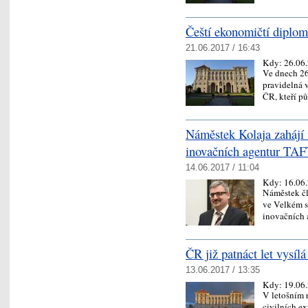
Čeští ekonomičtí diplom
21.06.2017 / 16:43
Kdy:
26.06
Ve dnech 26
pravidelná
ČR, kteří 
Náměstek Kolaja zahájí 
inovačních agentur TA
14.06.2017 / 11:04
Kdy:
16.06
Náměstek čl
ve Velkém s
inovačních 
ČR již patnáct let vysílá
13.06.2017 / 13:35
Kdy:
19.06
V letošním 
civilních e