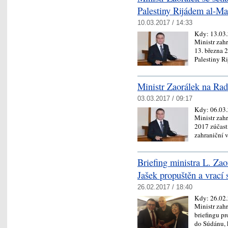
Palestiny Rijádem al-M
10.03.2017 / 14:33
Kdy:
13.03
Ministr zah
13. března 2
Palestiny 
Ministr Zaorálek na Rad
03.03.2017 / 09:17
Kdy:
06.03
Ministr zah
2017 zúčast
zahraniční 
Briefing ministra L. Zao
Jašek propuštěn a vrací
26.02.2017 / 18:40
Kdy:
26.02
Ministr zah
briefingu pr
do Súdánu,