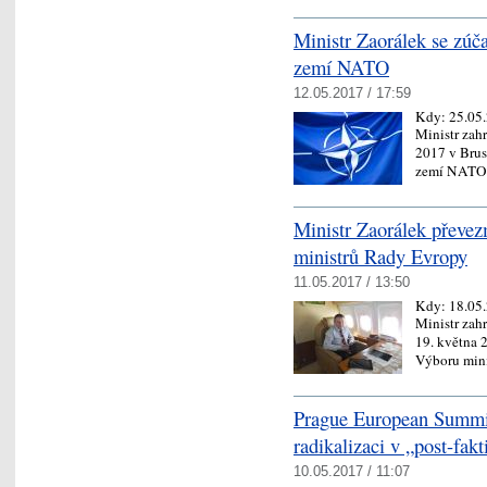
Ministr Zaorálek se zúč
zemí NATO
12.05.2017 / 17:59
Kdy:
25.05
Ministr zah
2017 v Brus
zemí NATO 
Ministr Zaorálek převe
ministrů Rady Evropy
11.05.2017 / 13:50
Kdy:
18.05
Ministr zah
19. května 
Výboru min
Prague European Summit
radikalizaci v „post-fak
10.05.2017 / 11:07