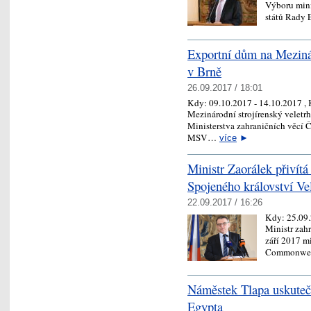
Výboru mini
států Rady 
Exportní dům na Meziná
v Brně
26.09.2017 / 18:01
Kdy:
09.10.2017 - 14.10.2017
,
Mezinárodní strojírenský velet
Ministerstva zahraničních věcí Č
MSV…
více
►
Ministr Zaorálek přivítá
Spojeného království Vel
22.09.2017 / 16:26
Kdy:
25.09
Ministr zah
září 2017 mi
Commonweal
Náměstek Tlapa uskuteč
Egypta