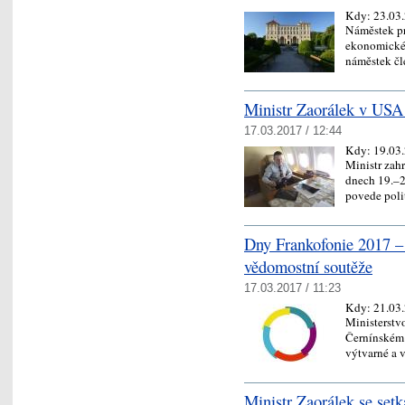
Kdy:
23.03
Náměstek pr
ekonomické 
náměstek č
Ministr Zaorálek v USA
17.03.2017 / 12:44
Kdy:
19.03
Ministr zah
dnech 19.–2
povede poli
Dny Frankofonie 2017 – 
vědomostní soutěže
17.03.2017 / 11:23
Kdy:
21.03
Ministerstvo
Černínském 
výtvarné a
Ministr Zaorálek se setk