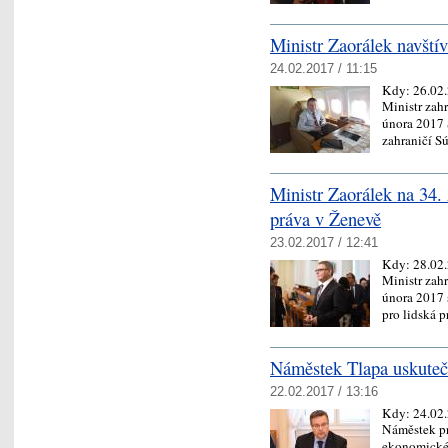
Ministr Zaorálek navští
24.02.2017 / 11:15
Kdy:
26.02
Ministr zah
února 2017 
zahraničí 
Ministr Zaorálek na 34.
práva v Ženevě
23.02.2017 / 12:41
Kdy:
28.02
Ministr zah
února 2017 
pro lidská 
Náměstek Tlapa uskuteč
22.02.2017 / 13:16
Kdy:
24.02
Náměstek pr
ekonomické 