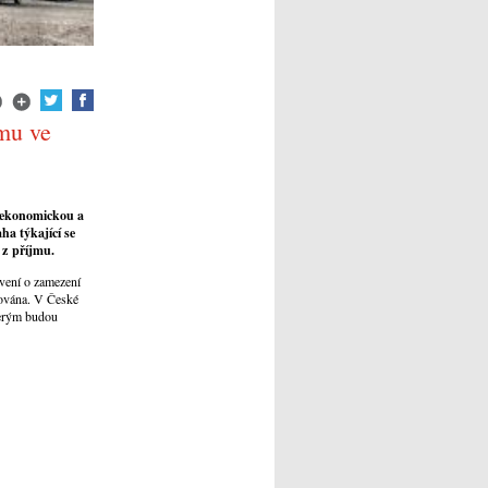
mu ve
 ekonomickou a
ha týkající se
 z příjmu.
vení o zamezení
tována. V České
terým budou