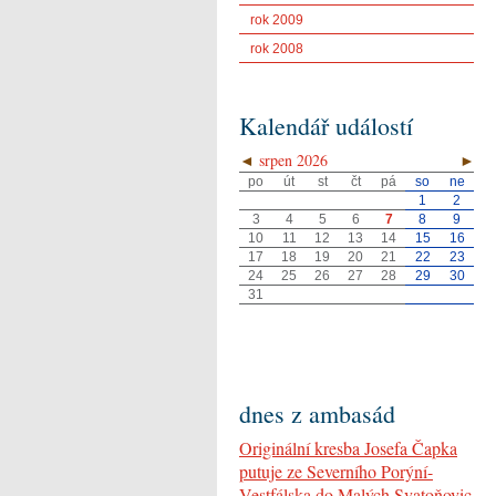
rok 2009
rok 2008
Kalendář událostí
◄
srpen 2026
►
po
út
st
čt
pá
so
ne
1
2
3
4
5
6
7
8
9
10
11
12
13
14
15
16
17
18
19
20
21
22
23
24
25
26
27
28
29
30
31
dnes z ambasád
Originální kresba Josefa Čapka
putuje ze Severního Porýní-
Vestfálska do Malých Svatoňovic