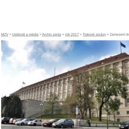
MZV
>
Události a média
>
Archiv zpráv
>
rok 2017
>
Tiskové zprávy
> Zamezení dv