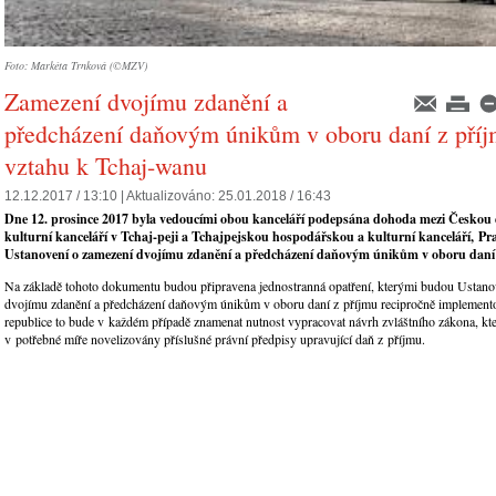
Foto: Markéta Trnková (©MZV)
Zamezení dvojímu zdanění a
předcházení daňovým únikům v oboru daní z příj
vztahu k Tchaj-wanu
12.12.2017 / 13:10 |
Aktualizováno:
25.01.2018 / 16:43
Dne 12. prosince 2017 byla vedoucími obou kanceláří podepsána dohoda mezi Českou
kulturní kanceláří v Tchaj-peji a Tchajpejskou hospodářskou a kulturní kanceláří, Pra
Ustanovení o zamezení dvojímu zdanění a předcházení daňovým únikům v oboru daní
Na základě tohoto dokumentu budou připravena jednostranná opatření, kterými budou Ustano
dvojímu zdanění a předcházení daňovým únikům v oboru daní z příjmu recipročně implemen
republice to bude v každém případě znamenat nutnost vypracovat návrh zvláštního zákona, k
v potřebné míře novelizovány příslušné právní předpisy upravující daň z příjmu.