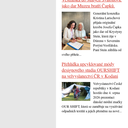
jako dar Muzeu bratří Čapků.
Generální konzulka
Kristina Larischová
přijala originální
kresbu Josefa Čapka
jako dar od Krystyny
Stein, která žije v
Dürenu v Severním
Porýní-Vestfálsku.
Paní Stein zdědila od
svého přítele...
Přehlídka upcyklované módy
designového studia OURSHIFT
na velvyslanectví ČR v Kodani
Velvyslanectví České
republiky v Kodani
hostilo dne 4. srpna
2026 prezentaci
dánské módní značky
OUR SHIFT, která se zaměřuje na využívání
odpadních textilií a jejich přeměnu na nové...