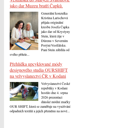
jako dar Muzeu bratří Čapků.
Generální konzulka
Kristina Larischová
přijala originální
kresbu Josefa Čapka
jako dar od Krystyny
Stein, která žije v
Dürenu v Severním
Porýní-Vestfálsku.
Paní Stein zdědila od
svého přítele...
Přehlídka upcyklované módy
designového studia OURSHIFT
na velvyslanectví ČR v Kodani
Velvyslanectví České
republiky v Kodani
hostilo dne 4. srpna
2026 prezentaci
dánské módní značky
OUR SHIFT, která se zaměřuje na využívání
odpadních textilií a jejich přeměnu na nové...