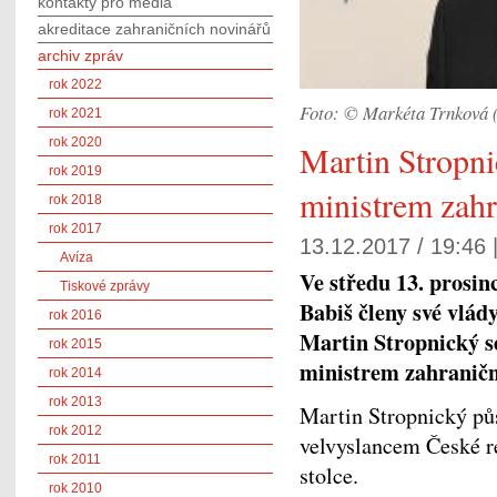
kontakty pro média
akreditace zahraničních novinářů
archiv zpráv
rok 2022
Foto: © Markéta Trnkov
rok 2021
rok 2020
Martin Stropn
rok 2019
ministrem zahr
rok 2018
rok 2017
13.12.2017 / 19:46 
Avíza
Ve středu 13. prosin
Tiskové zprávy
Babiš členy své vlád
rok 2016
Martin Stropnický se
rok 2015
ministrem zahraničn
rok 2014
rok 2013
Martin Stropnický pů
rok 2012
velvyslancem České re
rok 2011
stolce.
rok 2010