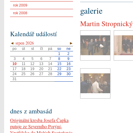
rok 2009
galerie
rok 2008
Martin Stropnický
Kalendář událostí
◄
srpen 2026
►
po
út
st
čt
pá
so
ne
1
2
3
4
5
6
7
8
9
10
11
12
13
14
15
16
17
18
19
20
21
22
23
24
25
26
27
28
29
30
31
dnes z ambasád
Originální kresba Josefa Čapka
putuje ze Severního Porýní-
Vestfálska do Malých Svatoňovic