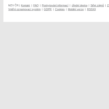
MZV ČR
|
Kontakt
|
FAQ
|
Poskytování informací
|
úřední deska
|
Střet zájmů
|
Z
Vnitřní oznamovací systém
|
GDPR
|
Cookies
|
Mobilní verze
|
RSSXX