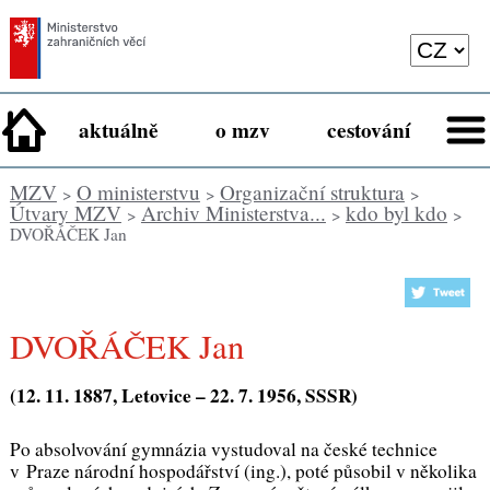
aktuálně
o mzv
cestování
MZV
O ministerstvu
Organizační struktura
>
>
>
Útvary MZV
Archiv Ministerstva...
kdo byl kdo
>
>
>
DVOŘÁČEK Jan
DVOŘÁČEK Jan
(12. 11. 1887, Letovice – 22. 7. 1956, SSSR)
Po absolvování gymnázia vystudoval na české technice
v Praze národní hospodářství (ing.), poté působil v několika