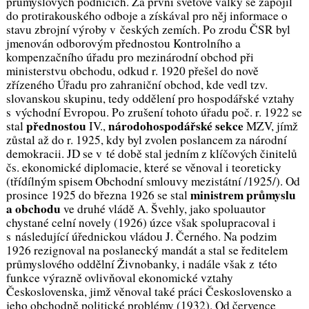
průmyslových podnicích. Za první světové války se zapojil
do protirakouského odboje a získával pro něj informace o
stavu zbrojní výroby v českých zemích. Po zrodu ČSR byl
jmenován odborovým přednostou Kontrolního a
kompenzačního úřadu pro mezinárodní obchod při
ministerstvu obchodu, odkud r. 1920 přešel do nově
zřízeného Úřadu pro zahraniční obchod, kde vedl tzv.
slovanskou skupinu, tedy oddělení pro hospodářské vztahy
s východní Evropou. Po zrušení tohoto úřadu poč. r. 1922 se
přednostou
národohospodářské sekce
stal
IV.,
MZV, jímž
zůstal až do r. 1925, kdy byl zvolen poslancem za národní
demokracii. JD se v té době stal jedním z klíčových činitelů
čs. ekonomické diplomacie, které se věnoval i teoreticky
(třídílným spisem
Obchodní smlouvy mezistátní
/1925/). Od
ministrem průmyslu
prosince 1925 do března 1926 se stal
a obchodu
ve druhé vládě A. Švehly, jako spoluautor
chystané celní novely (1926) úzce však spolupracoval i
s následující úřednickou vládou J. Černého. Na podzim
1926 rezignoval na poslanecký mandát a stal se ředitelem
průmyslového oddělní Živnobanky, i nadále však z této
funkce výrazně ovlivňoval ekonomické vztahy
Československa, jimž věnoval také práci
Československo a
jeho obchodně politické problémy
(1932). Od července