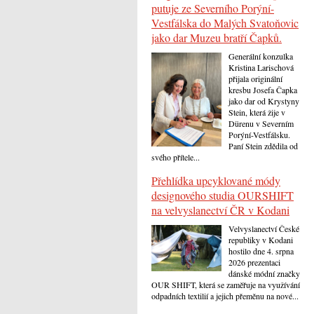
putuje ze Severního Porýní-
Vestfálska do Malých Svatoňovic
jako dar Muzeu bratří Čapků.
Generální konzulka
Kristina Larischová
přijala originální
kresbu Josefa Čapka
jako dar od Krystyny
Stein, která žije v
Dürenu v Severním
Porýní-Vestfálsku.
Paní Stein zdědila od
svého přítele...
Přehlídka upcyklované módy
designového studia OURSHIFT
na velvyslanectví ČR v Kodani
Velvyslanectví České
republiky v Kodani
hostilo dne 4. srpna
2026 prezentaci
dánské módní značky
OUR SHIFT, která se zaměřuje na využívání
odpadních textilií a jejich přeměnu na nové...