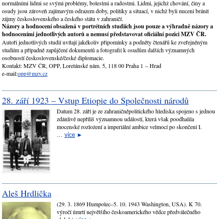
normálními lidmi se svými problémy, bolestmi a radostmi. Lidmi, jejichž chování, činy a
osudy jsou zároveň zajímavým odrazem doby, politiky a situací, v nichž byli nuceni bránit
zájmy československého a českého státu v zahraničí.
Názory a hodnocení obsažená v portrétních studiích jsou pouze a výhradně názory a
hodnoceními jednotlivých autorů a nemusí představovat oficiální pozici MZV ČR.
Autoři jednotlivých studií uvítají jakékoliv připomínky a podněty čtenářů ke zveřejněným
studiím a případně zapůjčení dokumentů a fotografií k osudům dalších významných
osobností československé/české diplomacie.
Kontakt: MZV ČR, OPP, Loretánské nám. 5, 118 00 Praha 1 – Hrad
e-mail:
opp@mzv.cz
28. září 1923 – Vstup Etiopie do Společnosti národů
Datum 28. září je ze zahraničněpolitického hlediska spojeno s jednou
zdánlivě nepříliš významnou událostí, která však poodhalila
mocenské rozložení a imperiální ambice velmocí po skončení I.
…
více
►
Aleš Hrdlička
(29. 3. 1869 Humpolec–5. 10. 1943 Washington, USA). K 70.
výročí úmrtí největšího českoamerického vědce předválečného