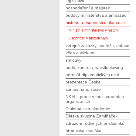
legislativa
hospodaření a majetek
budovy ministerstva a ambasád
historie a osobnosti diplomacie
Ministři a ministerstvo v historii
Osobnosti v historii MZV
veřejné zakázky, soutěže, dotace
věda a výzkum
smlouvy
audit, kontrola, whistleblowing
adresář diplomatických misí
prezentace Česka
zaměstnání, stáže
NKM – práce v mezinárodních
organizacích
Diplomatická akademie
Dětská skupina Zamiňáček
sdružení rodinných příslušníků
úřednická zkouška