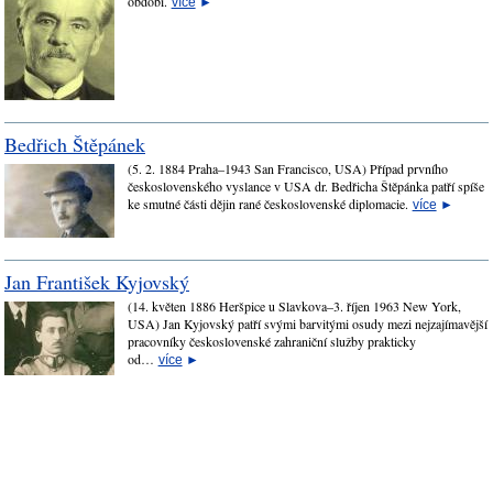
období.
více
►
Bedřich Štěpánek
(5. 2. 1884 Praha–1943 San Francisco, USA) Případ prvního
československého vyslance v USA dr. Bedřicha Štěpánka patří spíše
ke smutné části dějin rané československé diplomacie.
více
►
Jan František Kyjovský
(14. květen 1886 Heršpice u Slavkova–3. říjen 1963 New York,
USA) Jan Kyjovský patří svými barvitými osudy mezi nejzajímavější
pracovníky československé zahraniční služby prakticky
od…
více
►