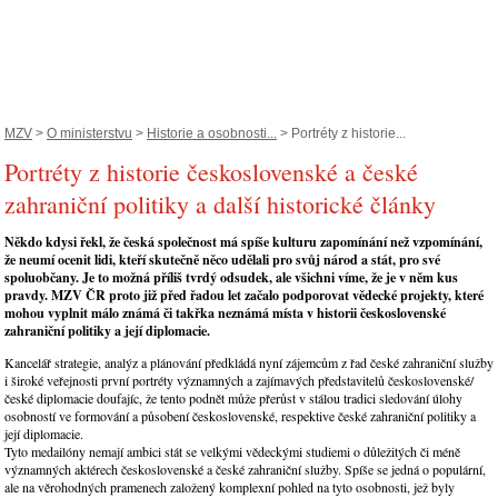
MZV
>
O ministerstvu
>
Historie a osobnosti...
> Portréty z historie...
Portréty z historie československé a české
zahraniční politiky a další historické články
Někdo kdysi řekl, že česká společnost má spíše kulturu zapomínání než vzpomínání,
že neumí ocenit lidi, kteří skutečně něco udělali pro svůj národ a stát, pro své
spoluobčany. Je to možná příliš tvrdý odsudek, ale všichni víme, že je v něm kus
pravdy. MZV ČR proto již před řadou let začalo podporovat vědecké projekty, které
mohou vyplnit málo známá či takřka neznámá místa v historii československé
zahraniční politiky a její diplomacie.
Kancelář strategie, analýz a plánování předkládá nyní zájemcům z řad české zahraniční služby
i široké veřejnosti první portréty významných a zajímavých představitelů československé/
české diplomacie doufajíc, že tento podnět může přerůst v stálou tradici sledování úlohy
osobností ve formování a působení československé, respektive české zahraniční politiky a
její diplomacie.
Tyto medailóny nemají ambici stát se velkými vědeckými studiemi o důležitých či méně
významných aktérech československé a české zahraniční služby. Spíše se jedná o populární,
ale na věrohodných pramenech založený komplexní pohled na tyto osobnosti, jež byly