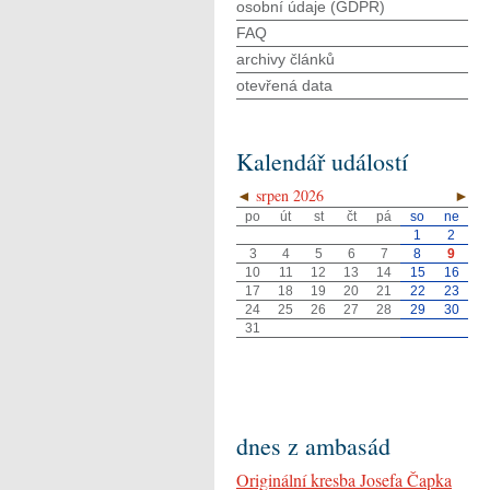
osobní údaje (GDPR)
FAQ
archivy článků
otevřená data
Kalendář událostí
◄
srpen 2026
►
po
út
st
čt
pá
so
ne
1
2
3
4
5
6
7
8
9
10
11
12
13
14
15
16
17
18
19
20
21
22
23
24
25
26
27
28
29
30
31
dnes z ambasád
Originální kresba Josefa Čapka