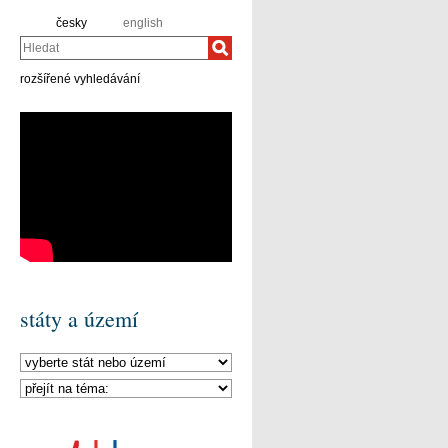
česky
english
Hledat
rozšířené vyhledávání
státy a území