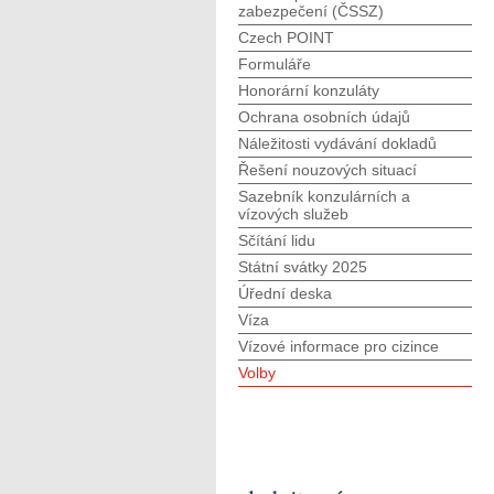
zabezpečení (ČSSZ)
Czech POINT
Formuláře
Honorární konzuláty
Ochrana osobních údajů
Náležitosti vydávání dokladů
Řešení nouzových situací
Sazebník konzulárních a
vízových služeb
Sčítání lidu
Státní svátky 2025
Úřední deska
Víza
Vízové informace pro cizince
Volby