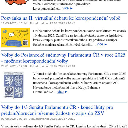
volba. Podrobnější informace o pravidlech
korespondenčního…
více
►
Pozvánka na II. virtuální debatu ke korespondenční volbě
18.03.2025 / 15:14 |
Aktualizováno:
25.03.2025 / 16:44
Druhá online debata ke korespondenční volbě se uskuteční ve čtvrtek
10. dubna 2025. Zaměří se na technické otázky a novou legislativu,
která vstoupí v platnost začátkem dubna. Ty představí zástupci
českého ministra zahraničních věcí, českého…
více
►
Volby do Poslanecké sněmovny Parlamentu ČR v roce 2025
- možnost korespondenční volby
26.01.2025 / 19:58 |
Aktualizováno:
03.02.2025 / 23:01
V rámci voleb do Poslanecké sněmovny Parlamentu ČR v roce 2025
bude kromě prezenční volby na zastupitelském úřadě ČR v zahraničí
umožněna i korespondenční volba. V konzulárním obvodu ZÚ
Havana bude možné zaslat hlas z Kuby, Baham, a
Dominikánské…
více
►
Volby do 1/3 Senátu Parlamentu ČR - konec lhůty pro
předání/doručení písemné žádosti o zápis do ZSV
09.08.2024 / 00:14 |
Aktualizováno:
09.08.2024 / 00:19
V souvislosti v volbami do 1/3 Senátu Parlamentu ČR, které se konají ve dnech 20. a 21. září