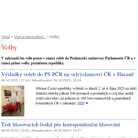
Úvod
>
Víza a konzulární...
> Volby
Volby
V zahraničí lze volit pouze v rámci voleb do Poslanecké sněmovny Parlamentu ČR a v
rámci přímé volby prezidenta republiky.
Výsledky voleb do PS PČR na velvyslanectví ČR v Havaně
06.10.2025 / 17:14 |
Aktualizováno:
06.10.2025 / 18:18
Občané České republiky vybírali ve dnech 2. až 4. října 2025 na další
funkční období celkem 200 poslanců a poslankyň a svůj hlas mohli
voliči odevzdat i na jednom ze 108 velvyslanectvích a generálních
konzulátech ČR v zahraničí.
více
►
Tisk hlasovacích lístků pro korespondenční hlasování
08.09.2025 / 15:44 |
Aktualizováno:
08.09.2025 / 15:57