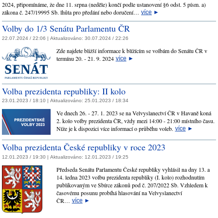
2024, připomínáme, že dne 11. srpna (neděle) končí podle ustanovení §6 odst. 5 písm. a)
zákona č. 247/19995 Sb. lhůta pro předání nebo doručení…
více
►
Volby do 1/3 Senátu Parlamentu ČR
22.07.2024 / 22:06 |
Aktualizováno:
30.07.2024 / 22:26
Zde najdete bližší informace k blížícím se volbám do Senátu ČR v
termínu 20. - 21. 9. 2024
více
►
Volba prezidenta republiky: II kolo
23.01.2023 / 18:10 |
Aktualizováno:
25.01.2023 / 18:34
Ve dnech 26. - 27. 1. 2023 se na Velvyslanectví ČR v Havaně koná
2. kolo volby prezidenta ČR, vždy mezi 14:00 - 21:00 místního času.
Níže je k dispozici více informací o průběhu voleb.
více
►
Volba prezidenta České republiky v roce 2023
12.01.2023 / 19:30 |
Aktualizováno:
12.01.2023 / 19:25
Předseda Senátu Parlamentu České republiky vyhlásil na dny 13. a
14. ledna 2023 volbu prezidenta republiky (I. kolo) rozhodnutím
publikovaným ve Sbírce zákonů pod č. 207/2022 Sb. Vzhledem k
časovému posunu probíhá hlasování na Velvyslanectví
ČR…
více
►