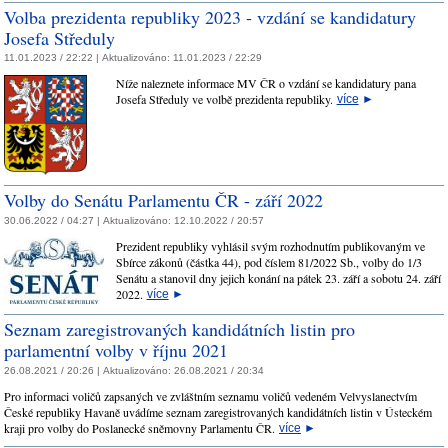
Volba prezidenta republiky 2023 - vzdání se kandidatury
Josefa Středuly
11.01.2023 / 22:22 |
Aktualizováno:
11.01.2023 / 22:29
Níže naleznete informace MV ČR o vzdání se kandidatury pana
Josefa Středuly ve volbě prezidenta republiky.
více
►
Volby do Senátu Parlamentu ČR - září 2022
30.06.2022 / 04:27 |
Aktualizováno:
12.10.2022 / 20:57
Prezident republiky vyhlásil svým rozhodnutím publikovaným ve
Sbírce zákonů (částka 44), pod číslem 81/2022 Sb., volby do 1/3
Senátu a stanovil dny jejich konání na pátek 23. září a sobotu 24. září
2022.
více
►
Seznam zaregistrovaných kandidátních listin pro
parlamentní volby v říjnu 2021
26.08.2021 / 20:26 |
Aktualizováno:
26.08.2021 / 20:34
Pro informaci voličů zapsaných ve zvláštním seznamu voličů vedeném Velvyslanectvím
České republiky Havaně uvádíme seznam zaregistrovaných kandidátních listin v Ústeckém
kraji pro volby do Poslanecké sněmovny Parlamentu ČR.
více
►