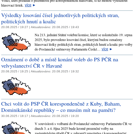
Voliči, kteří požádali o písemnosti pro korespondenční hlasování, si už mohou vytisknout
hlasovací lístek.
více
►
Výsledky losování čísel jednotlivých politických stran,
politických hnutí a koalic
20.08.2025 / 19:27 |
Aktualizováno:
20.08.2025 / 19:43
Na 213. jednání Státní volební komise, které se uskutečnilo 19. srpna
2025, bylo provedeno losování čísel, kterými budou označeny
hlasovací lístky politických stran, politických hnutí a koalic pro volby
do Poslanecké sněmovny Parlamentu České…
více
►
Oznámení o době a místě konání voleb do PS PČR na
velvyslanectví ČR v Havaně
20.08.2025 / 19:25 |
Aktualizováno:
20.08.2025 / 19:32
Chci volit do PSP ČR korespondenčně z Kuby, Baham,
Dominikánské republiky – co musím mít na paměti?
30.06.2025 / 18:17 |
Aktualizováno:
20.08.2025 / 19:20
V souvislosti s volbami do Poslanecké sněmovny Parlamentu ČR ve
dnech 3. a 4. října 2025 bude kromě prezenční volby na
zastupitelském úřadě ČR v zahraničí umožněna i korespondenční