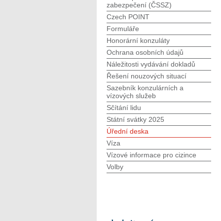
zabezpečení (ČSSZ)
Czech POINT
Formuláře
Honorární konzuláty
Ochrana osobních údajů
Náležitosti vydávání dokladů
Řešení nouzových situací
Sazebník konzulárních a
vízových služeb
Sčítání lidu
Státní svátky 2025
Úřední deska
Víza
Vízové informace pro cizince
Volby