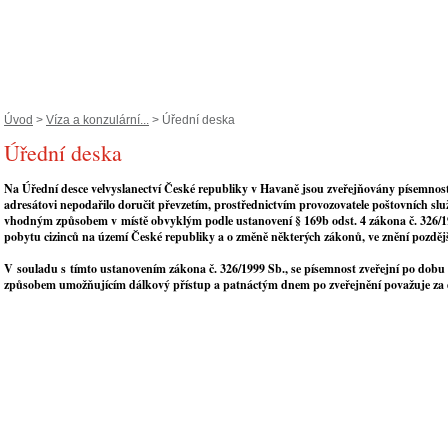
Úvod
>
Víza a konzulární...
> Úřední deska
Úřední deska
Na Úřední desce velvyslanectví České republiky v Havaně jsou zveřejňovány písemnosti
adresátovi nepodařilo doručit převzetím, prostřednictvím provozovatele poštovních sl
vhodným způsobem v místě obvyklým podle ustanovení § 169b odst. 4 zákona č. 326/1
pobytu cizinců na území České republiky a o změně některých zákonů, ve znění pozděj
V souladu s tímto ustanovením zákona č. 326/1999 Sb., se písemnost zveřejní po dobu
způsobem umožňujícím dálkový přístup a patnáctým dnem po zveřejnění považuje za