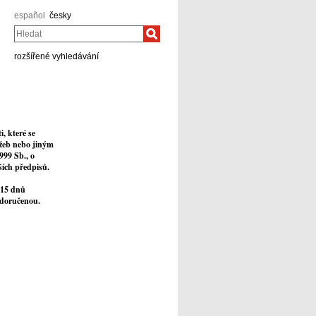
español
česky
Hledat
rozšířené vyhledávání
, které se
užeb nebo jiným
999 Sb., o
ších předpisů.
 15 dnů
 doručenou.