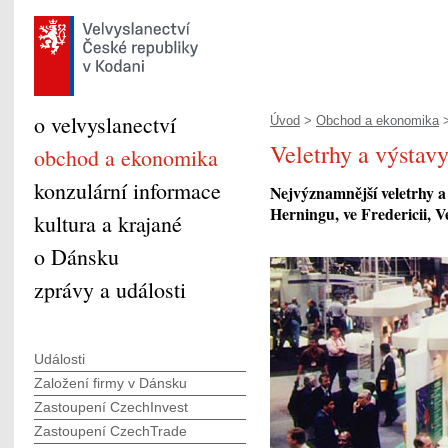
o velvyslanectví
Úvod
>
Obchod a ekonomika
>
Veletrhy a výstav
obchod a ekonomika
konzulární informace
Nejvýznamnější veletrhy a
Herningu, ve Fredericii, V
kultura a krajané
o Dánsku
zprávy a události
Události
Založení firmy v Dánsku
Zastoupení CzechInvest
Zastoupení CzechTrade