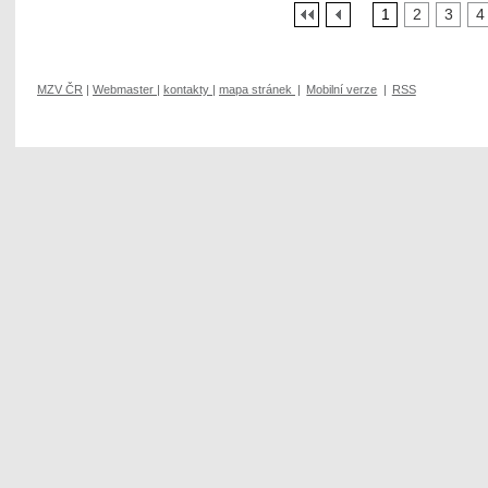
1
2
3
4
MZV ČR
|
Webmaster
|
kontakty
|
mapa stránek
|
Mobilní verze
|
RSS