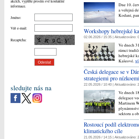
akcích, vyplňte prosím své kontaktní
Dne 10. čer
informace.
a veřejná d
Kodani, pa
Jméno
:
Váš e-mail
:
Workshopy hebrejské kal
02.06.2026 / 15:35 |
Aktualizováno:
0
Recaptcha
:
Ve dnech 31
rámci tradi
hebrejské k
Kašeové.
v
Česká delegace se v Dán
strategiemi pro nízkoem
22.05.2026 / 10:40 |
Aktualizováno:
2
sledujte nás na
Ve dnech 18
delegace ve
Martinem We
plynárenstv
sektoru a 
Rostoucí podíl elektro
klimatického cíle
21.05.2026 / 14:15 |
Aktualizováno:
2