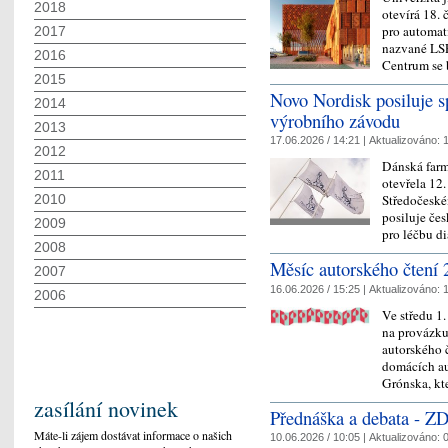
2018
otevírá 18.
pro automat
2017
nazvané LSP 
2016
Centrum s
2015
Novo Nordisk posiluje 
2014
výrobního závodu
2013
17.06.2026 / 14:21 |
Aktualizováno:
1
2012
Dánská farm
2011
otevřela 12
2010
Středočeském
posiluje čes
2009
pro léčbu d
2008
Měsíc autorského čtení 
2007
16.06.2026 / 15:25 |
Aktualizováno:
1
2006
Ve středu 1
na provázku 
autorského 
domácích au
Grónska, k
zasílání novinek
Přednáška a debata -
Máte-li zájem dostávat informace o našich
10.06.2026 / 10:05 |
Aktualizováno:
0