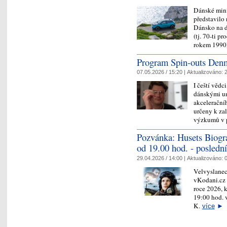
Dánské mini
představilo 
Dánsko na d
(tj. 70-ti p
rokem 1990
Program Spin-outs Denm
07.05.2026 / 15:20 |
Aktualizováno:
2
I čeští vědc
dánskými un
akcelerační
určeny k za
výzkumů v p
Pozvánka: Husets Biogr
od 19.00 hod. - poslední
29.04.2026 / 14:00 |
Aktualizováno:
0
Velvyslanec
vKodani.cz 
roce 2026, k
19:00 hod. 
K.
více
►