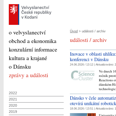
o velvyslanectví
Úvod
> události / archiv
události / archiv
obchod a ekonomika
konzulární informace
Inovace v oblasti uhlíku
kultura a krajané
konferenci v Dánsku
o Dánsku
24.06.2026 / 13:12 |
Aktualizováno:
2
Ve dnech 16.
zprávy a události
ročník pres
Reactions o
dánském Hil
technolog
2022
Dánsko v čele automati
2021
otevírá unikátní robotic
2020
18.06.2026 / 13:51 |
Aktualizováno:
1
2019
Univerzita 