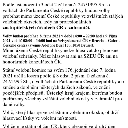
Podle ustanovení §3 odst.2 zákona č. 247/1995 Sb., o
volbách do Parlamentu České republiky budou volby
probíhat mimo území České republiky ve zvláštních stálých
volebních okrscích, tedy na profesionálních
zastupitelských úřadech ČR v zahraničí.
Volby budou probíhat
8. října 2021 v době 14:00 – 22:00 hod
a 9. října
2021 v době 08:00 – 14:00
hod na Velvyslanectví ČR v Bruselu – Galerie
Českého centra (
avenue Adolphe Buyl 150, 1050 Brusel
).
Mimo území České republiky nelze hlasovat do přenosné
volební schránky. Nelze hlasovat ani na SZEU ČR ani na
honorárních konzulátech ČR.
Státní volební komise na svém 176. jednání dne 7. ledna
2021 určila losem podle § 8 odst. 2 písm. i) zákona č.
247/1995 Sb., o volbách do Parlamentu České republiky a o
změně a doplnění některých dalších zákonů, ve znění
Ústecký kraj
pozdějších předpisů,
krajem, kterému budou
podřazeny všechny zvláštní volební okrsky v zahraničí pro
dané volby.
Volič, který hlasuje ve zvláštním volebním okrsku, obdrží
hlasovací lístky ve volební místnosti.
Voličem je státní občan ČR, který alespoň ve druhý den