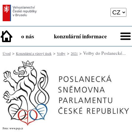
o nás
konzulární informace
>
>
>
> Volby do Poslanecké...
Úvod
Konzulární a vízový úsek
Volby
2021
Foto: www.psp.cz