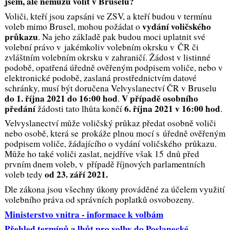
jsem, ale nemůžu volit v Bruselu?
Voliči, kteří jsou zapsáni ve ZSV, a kteří budou v termínu
vydání voličského
voleb mimo Brusel, mohou požádat o
průkazu
. Na jeho základě pak budou moci uplatnit své
volební právo v jakémkoliv volebním okrsku v ČR či
zvláštním volebním okrsku v zahraničí. Žádost v listinné
podobě, opatřená úředně ověřeným podpisem voliče, nebo v
elektronické podobě, zaslaná prostřednictvím datové
schránky, musí být doručena Velvyslanectví ČR v Bruselu
do 1. října 2021 do 16:00 hod
V případě osobního
.
předání
6. října 2021 v 16:00 hod
žádosti tato lhůta končí
.
Velvyslanectví může voličský průkaz předat osobně voliči
nebo osobě, která se prokáže plnou mocí s úředně ověřeným
podpisem voliče, žádajícího o vydání voličského průkazu.
Může ho také voliči zaslat, nejdříve však 15 dnů před
prvním dnem voleb, v případě říjnových parlamentních
od 23. září 2021.
voleb tedy
Dle zákona jsou všechny úkony prováděné za účelem využití
volebního práva od správních poplatků osvobozeny.
Ministerstvo vnitra - informace k volbám
Přehled termínů a lhůt pro volby do Poslanecké