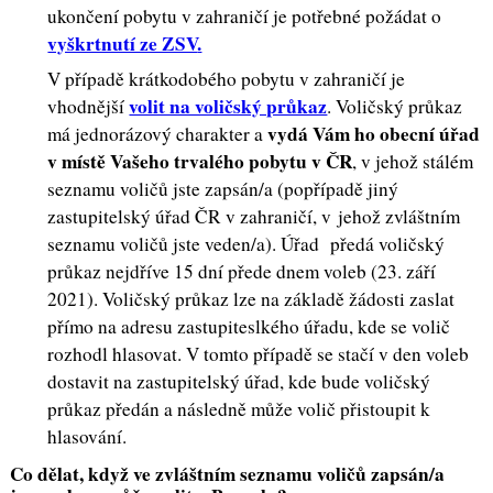
ukončení pobytu v zahraničí je potřebné požádat o
vyškrtnutí ze ZSV
.
V případě krátkodobého pobytu v zahraničí je
volit na voličský průkaz
vhodnější
. Voličský průkaz
vydá Vám ho obecní úřad
má jednorázový charakter a
v místě Vašeho trvalého pobytu v ČR
, v jehož stálém
seznamu voličů jste zapsán/a (popřípadě jiný
zastupitelský úřad ČR v zahraničí, v jehož zvláštním
seznamu voličů jste veden/a). Úřad předá voličský
průkaz nejdříve 15 dní přede dnem voleb (23. září
2021). Voličský průkaz lze na základě žádosti zaslat
přímo na adresu zastupiteslkého úřadu, kde se volič
rozhodl hlasovat. V tomto případě se stačí v den voleb
dostavit na zastupitelský úřad, kde bude voličský
průkaz předán a následně může volič přistoupit k
hlasování.
Co dělat, když ve zvláštním seznamu voličů zapsán/a