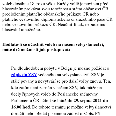
voleb dosáhne 18. roku věku. Každý volič je povinen před
hlasováním prokázat svou totožnost a státní občanství ČR
předložením platného občanského průkazu ČR nebo
platného cestovního, diplomatického či služebního pasu ČR
nebo cestovního průkazu ČR. Neučiní-li tak, nebude mu
hlasování umožněno.
Hodláte-li se účastnit voleb na našem velvyslanectví,
máte dvě možnosti jak postupovat:
Při dlouhodobém pobytu v Belgii je možno požádat o
zápis do ZSV
vedeného na velvyslanectví. ZSV je
stálé povahy a nevytváří se pro další volby znovu. Ten,
kdo zatím není zapsán v našem ZSV, tak může pro
účely říjnových voleb do Poslanecké sněmovny
do 29. srpna 2021 do
Parlamentu ČR učinit ve lhůtě
16.00 hod
. Do tohoto termínu je možno velvyslanectví
doručit nebo předat písemnou žádost o zápis. Při