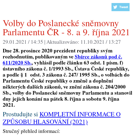
Volby do Poslanecké sněmovny
Parlamentu ČR - 8. a 9. října 2021
29.01.2021 / 14:35 |
Aktualizováno:
11.10.2021 / 13:27
Dne 28. prosince 2020 prezident republiky svým
rozhodnutím, publikovaným ve
Sbírce zákonů pod č.
611/2020 Sb.
, vyhlásil podle článku 63 odst. 1 písm. f)
ústavního zákona č. 1/1993 Sb., Ústava České republiky,
a podle § 1 odst. 3 zákona č. 247/ 1995 Sb., o volbách do
Parlamentu České republiky o změně a doplnění
některých dalších zákonů, ve znění zákona č. 204/2000
Sb., volby do Poslanecké sněmovny Parlamentu a stanovil
dny jejich konání na pátek 8. října a sobotu 9. října
2021.
Prostudujte si
KOMPLETNÍ INFORMACE O
ZPŮSOBU HLASOVÁNÍ (2021)
Stručný přehled informací: