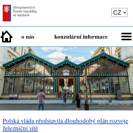
o nás
konzulární informace
Polská vláda představila dlouhodobý plán rozvoje
železniční sítě