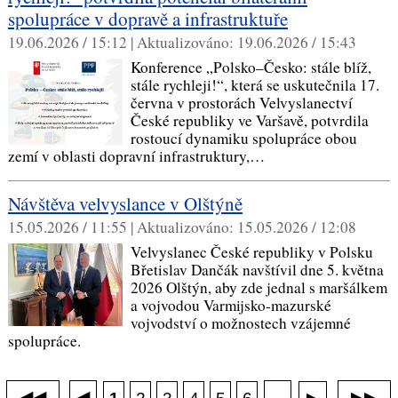
spolupráce v dopravě a infrastruktuře
19.06.2026 / 15:12 |
Aktualizováno:
19.06.2026 / 15:43
Konference „Polsko–Česko: stále blíž,
stále rychleji!“, která se uskutečnila 17.
června v prostorách Velvyslanectví
České republiky ve Varšavě, potvrdila
rostoucí dynamiku spolupráce obou
zemí v oblasti dopravní infrastruktury,…
Návštěva velvyslance v Olštýně
15.05.2026 / 11:55 |
Aktualizováno:
15.05.2026 / 12:08
Velvyslanec České republiky v Polsku
Břetislav Dančák navštívil dne 5. května
2026 Olštýn, aby zde jednal s maršálkem
a vojvodou Varmijsko-mazurské
vojvodství o možnostech vzájemné
spolupráce.
◀◀
▶▶
◀
...