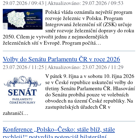
29.07.2026 / 09:43 |
Aktualizováno:
29.07.2026 / 09:53
Polská vláda oznámila největší program
rozvoje železnic v Polsku. Program
Integrovaná železniční síť (ZSK) určuje
směr rozvoje železniční dopravy do roku
2050. Cílem je vytvořit jednu z nejmodernějších
železničních sítí v Evropě. Program počítá…
Volby do Senátu Parlamentu ČR v roce 2026
23.07.2026 / 11:25 |
Aktualizováno:
23.07.2026 / 11:29
V pátek 9. října a v sobotu 10. října 2026
se v České republice uskuteční volby do
třetiny Senátu Parlamentu ČR. Hlasování
do Senátu probíhá pouze ve volebních
obvodech na území České republiky. Na
zastupitelských úřadech ČR v
zahraničí…
Konference „Polsko–Česko: stále blíž, stále
rychleji!“ potvrdila potenciál bilaterální