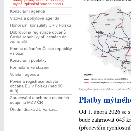
normy, pokuty, dopravní nehody,
mýtné, zpřísnění pravide apod.)
Konzulární agenda
Vízová a pobytová agenda
Honorární konzuláty ČR v Polsku
Dobrovolná registrace občanů
České republiky při cestách do
zahraničí
Pomoc občanům České republiky
v nouzi
Konzulární poplatky
Formuláře ke stažení
Volební agenda
Povinná registrace pobytu
občana EU v Polsku (nad 90
Mapa placených úseků dálnic v systému eTol
dnů)
Platby mýtnéh
Zpracování a ochrana osobních
údajů na MZV ČR
Úřední deska ZÚ Varšava
Od 1. února 2026 se 
bude zahrnovat 645 k
(především rychlostníc