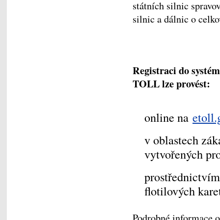
státních silnic sprav
silnic a dálnic o celk
Registraci do systé
TOLL lze provést:
online na
etoll.
v oblastech zák
vytvořených pr
prostřednictví
flotilových kar
Podrobné informace o