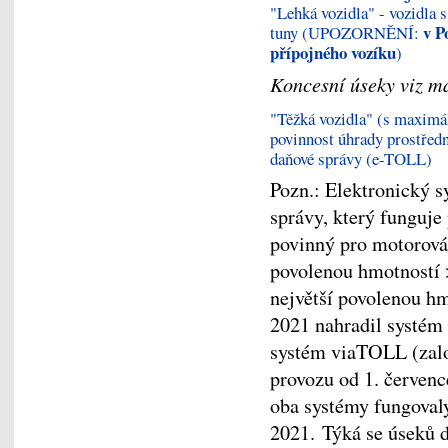
"Lehká vozidla" - vozidla 
v P
tuny (UPOZORNĚNÍ:
přípojného vozíku
)
Koncesní úseky viz m
"Těžká vozidla" (s maximál
povinnost úhrady prostře
daňové správy (e-TOLL)
Pozn.: Elektronický 
správy, který funguj
povinný pro motorová 
povolenou hmotností >
největší povolenou hmo
2021 nahradil systém
systém viaTOLL (zalo
provozu od 1. červen
oba systémy fungovaly
2021. Týká se úseků d