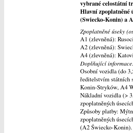
vybrané celostátní 
Hlavní zpoplatněné 
(Swiecko-Konin) a A
Zpoplatněné úseky (os
A1 (zlevněná): Rusoc
A2 (zlevněná): Swiec
A4 (zlevněná): Katovi
Doplňující informace
Osobní vozidla (do 3
ředitelstvím státních
Konin-Stryków, A4 W
Nákladní vozidla (> 3
zpoplatněných úsecích
Způsoby platby: Mýtné
zpoplatněných úsecíc
(A2 Świecko-Konin).