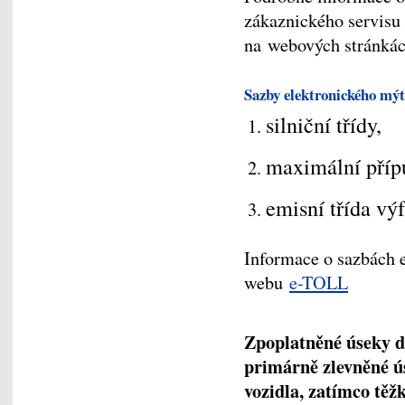
zákaznického servisu 
na webových stránká
Sazby elektronického mýt
silniční třídy,
maximální přípu
emisní třída v
Informace o sazbách e
webu
e-TOLL
Zpoplatněné úseky dá
primárně zlevněné ú
vozidla, zatímco těžk