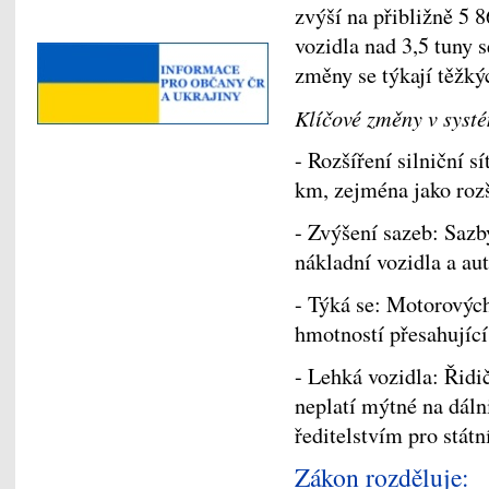
zvýší na přibližně 5
vozidla nad 3,5 tuny 
změny se týkají těžký
Klíčové změny v syst
- Rozšíření silniční 
km, zejména jako rozš
- Zvýšení sazeb: Saz
nákladní vozidla a au
- Týká se: Motorových
hmotností přesahující
- Lehká vozidla: Řidi
neplatí mýtné na dál
ředitelstvím pro stát
Zákon rozděluje: