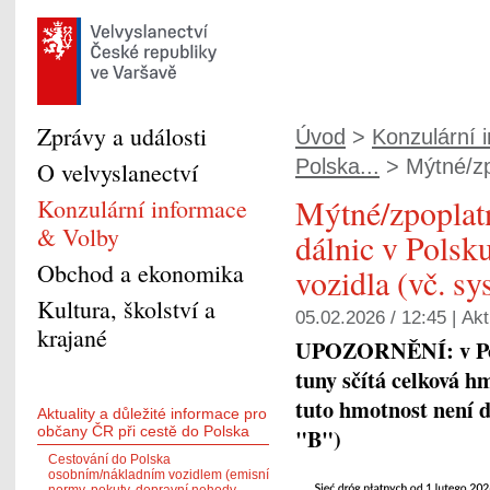
Zprávy a události
Úvod
>
Konzulární 
Polska...
> Mýtné/zp
O velvyslanectví
Mýtné/zpoplat
Konzulární informace
& Volby
dálnic v Polsk
Obchod a ekonomika
vozidla (vč. sy
Kultura, školství a
05.02.2026 / 12:45 |
Akt
krajané
UPOZORNĚNÍ: v Pols
tuny sčítá celková h
tuto hmotnost není d
Aktuality a důležité informace pro
občany ČR při cestě do Polska
"B")
Cestování do Polska
osobním/nákladním vozidlem (emisní