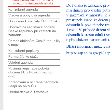
normy, pokuty, dopravní nehody,
mýtné, zpřísnění pravide apod.)
Do Polska je zakázané přiv
marihuany pro vlastní potř
Konzulární agenda
v jakémkoliv množství je v 
Vízová a pobytová agenda
přestupek. Např. za držen
Honorární konzuláty ČR v Polsku
odsoudit k pokutě nebo tr
Dobrovolná registrace občanů
1 roku. V případě držení v
České republiky při cestách do
odsoudit k trestu odnětí s
zahraničí
o předcházení narkomanii).
Pomoc občanům České republiky
v nouzi
Bližší informaci můžete n
Konzulární poplatky
http://isap.sejm.gov.pl/
Formuláře ke stažení
Volební agenda
Povinná registrace pobytu
občana EU v Polsku (nad 90
dnů)
Zpracování a ochrana osobních
údajů na MZV ČR
Úřední deska ZÚ Varšava