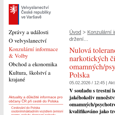
Zprávy a události
Úvod
>
Konzulární 
držení...
O velvyslanectví
Nulová toleran
Konzulární informace
& Volby
narkotických či
Obchod a ekonomika
omamných/psyc
Kultura, školství a
Polska
krajané
05.02.2026 / 12:45 |
Akt
V souladu s trestní 
jakéhokoliv množství
Aktuality a důležité informace pro
občany ČR při cestě do Polska
omamných/psychotro
Cestování do Polska
kvalifikováno jako tr
osobním/nákladním vozidlem (emisní