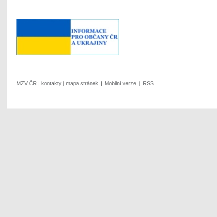
MZV ČR
|
kontakty
|
mapa stránek
|
Mobilní verze
|
RSS