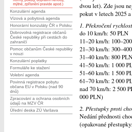
normy, pokuty, dopravní nehody,
dvou let). Zde jsou ne
mýtné, zpřísnění pravide apod.)
Konzulární agenda
pokut v letech 2025 a
Vízová a pobytová agenda
1. Překročení rychlost
Honorární konzuláty ČR v Polsku
do 10 km/h: 50 PLN
Dobrovolná registrace občanů
České republiky při cestách do
11–20 km/h: 100–20
zahraničí
21–30 km/h: 300–40
Pomoc občanům České republiky
v nouzi
31–40 km/h: 800 PLN
Konzulární poplatky
41–50 km/h: 1 000 P
Formuláře ke stažení
51–60 km/h: 1 500 P
Volební agenda
61–70 km/h: 2 000 P
Povinná registrace pobytu
občana EU v Polsku (nad 90
nad 70 km/h: 2 500 P
dnů)
000 PLN)
Zpracování a ochrana osobních
údajů na MZV ČR
2. Přestupky proti c
Úřední deska ZÚ Varšava
Nedání přednosti cho
(opakované přestupky