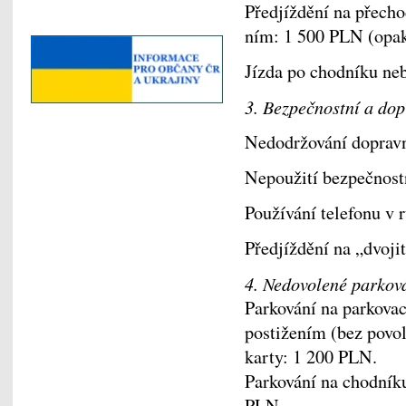
Předjíždění na přech
ním: 1 500 PLN (opak
Jízda po chodníku ne
3. Bezpečnostní a dop
Nedodržování dopravn
Nepoužití bezpečnost
Používání telefonu v 
Předjíždění na „dvoji
4. Nedovolené parkov
Parkování na parkova
postižením (bez povo
karty: 1 200 PLN.
Parkování na chodníku
PLN.