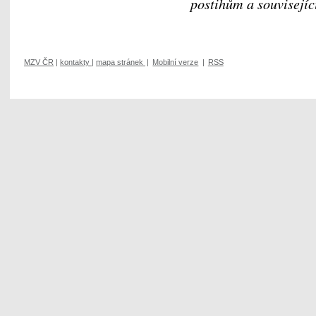
postihům a souvisejí
MZV ČR
|
kontakty
|
mapa stránek
|
Mobilní verze
|
RSS