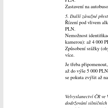
Zastavení na autobus
5. Další závažné přes
Řízení pod vlivem al
PLN.
Nemožnost identifikac
kamerou): až 4 000 P
Způsobení srážky (oh
více.
Je třeba připomenout,
až do výše 5 000 PLN
se pokuta zvýšit až n
Velvyslanectví ČR ve 
dodržování silničních