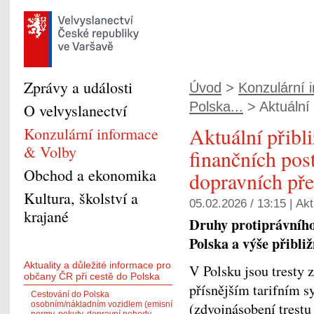
Zprávy a události
Úvod
>
Konzulární 
Polska...
> Aktuální 
O velvyslanectví
Aktuální přibl
Konzulární informace
& Volby
finančních pos
Obchod a ekonomika
dopravních př
Kultura, školství a
05.02.2026 / 13:15 |
Akt
krajané
Druhy protiprávního
Polska a výše přibli
Aktuality a důležité informace pro
V Polsku jsou tresty 
občany ČR při cestě do Polska
přísnějším tarifním s
Cestování do Polska
osobním/nákladním vozidlem (emisní
(zdvojnásobení trestu