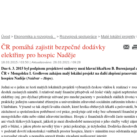
Úvod
>
Ekonomika a rozvojová...
>
Rozvojová spolupráce
>
Malé lokální projekty
>
ČR pomáhá zajistit bezpečné dodávky
elektřiny pro hospic Naděje
18.03.2015 / 03:50 |
Aktualizováno:
26.03.2021 / 09:28
Dne 6. 3. 2015 byl podpisem projektové smlouvy mezi hlavní lékařkou B. Burenjargal 
ČR v Mongolsku I. Grollovou zahájen malý lokální projekt na další zlepšení pracovn
hospicu Naděje (
Naidvar
–
Hope).
Jedná se o jeden ze šesti malých lokálních projektů vybraných českou vládou k realizaci v roc
desítek zaslaných námětů. I relativně malý finanční příspěvek od české vlády zajistí nepřeruš
elektřiny (mj. pro dýchací přístroje užívané pro mnohé pacienty v posledních stádiích života) v
prakticky jediným samostatně zřízeným a univerzálním zdravotně-sociálním zařízením tohoto 
Ulánbátaru. Výrazně se tak zlepší kvalita služeb, které hrstka obětavých lékařů a pečovatelů, 
záslužnost a společenskou potřebnost své práce, poskytuje celé roky bez sebemenší finanční 
mongolského státu nebo státní zdravotní instituce. Hospic z finančních důvodů často nemůže 
ani všech lůžkových kapacit, jakkoli je mezi dlouhodobě nemocnými o jeho služby velký záje
péči o bližní, s jakou přesto nevelký tým v práci pokračuje, je úctyhodná. Dodávka dieselové
v podstatě dovrší rekonstrukci vnitřních prostor hospicu, která v minulém roce odstranila nejz
a rozvodné závady a pomohla opravit těmito závadami poškozený interiér.