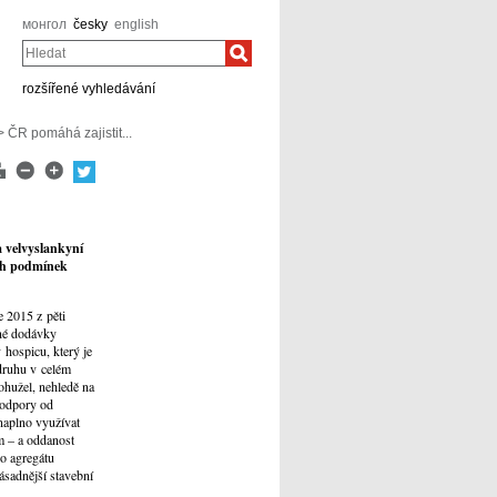
монгол
česky
english
Hledat
rozšířené vyhledávání
 ČR pomáhá zajistit...
a velvyslankyní
ích podmínek
e 2015 z pěti
ené dodávky
 hospicu, který je
druhu v celém
bohužel, nehledě na
podpory od
naplno využívat
m – a oddanost
ho agregátu
ásadnější stavební