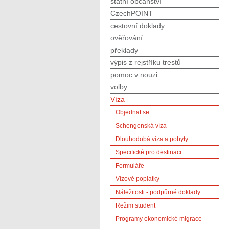
státní občanství
CzechPOINT
cestovní doklady
ověřování
překlady
výpis z rejstříku trestů
pomoc v nouzi
volby
Víza
Objednat se
Schengenská víza
Dlouhodobá víza a pobyty
Specifické pro destinaci
Formuláře
Vízové poplatky
Náležitosti - podpůrné doklady
Režim student
Programy ekonomické migrace