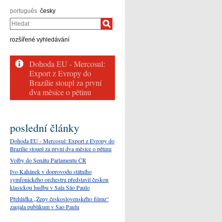
português
česky
Hledat
rozšířené vyhledávání
Dohoda EU - Mercosul:
Export z Evropy do
Brazílie stoupl za první
dva měsíce o pětinu
poslední články
Dohoda EU - Mercosul: Export z Evropy do
Brazílie stoupl za první dva měsíce o pětinu
Volby do Senátu Parlamentu ČR
Ivo Kahánek v doprovodu státního
symfonického orchestru představil českou
klasickou hudbu v Sala São Paulo
Přehlídka „Ženy československého filmu“
zaujala publikum v Sao Paulu