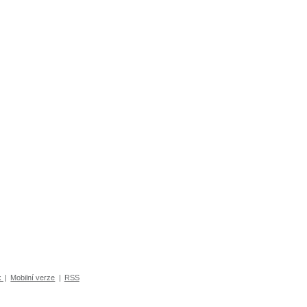
k
|
Mobilní verze
|
RSS