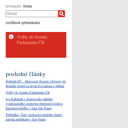
português
česky
Hledat
rozšířené vyhledávání
Volby do Senátu
Parlamentu ČR
poslední články
Dohoda EU - Mercosul: Export z Evropy do
Brazílie stoupl za první dva měsíce o pětinu
Volby do Senátu Parlamentu ČR
Ivo Kahánek v doprovodu státního
symfonického orchestru představil českou
klasickou hudbu v Sala São Paulo
Přehlídka „Ženy československého filmu“
zaujala publikum v Sao Paulu