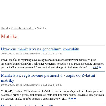
Úvod
>
Konzulární úsek...
> Matrika
Matrika
Uzavření manželství na generálním konzulátu
20.04.2023 / 18:15 |
Aktualizováno:
30.05.2023 / 17:23
Právní řád České republiky dává českým občanům možnost uzavření manželství před
zastupitelským úřadem ČR v zahraničí. Generální konzulát v Sao Paulu disponuje omezenou
personální kapacitou pracovníků konzulárního úseku, proto žádostem občanů o…
více
►
Manželství, registrované partnerství - zápis do Zvláštní
matriky
19.04.2023 / 18:45 |
Aktualizováno:
30.05.2023 / 18:57
V případě, že občan ČR hodlá uzavřít sňatek v Brazílii, doporučuje se konzultovat potřebné
náležitosti přímo s příslušnou brazilskou matrikou, kde bude sňatek uzavřen či zaregistrován.
Po uzavření sňatku je třeba požádat o zápis manželství či…
více
►