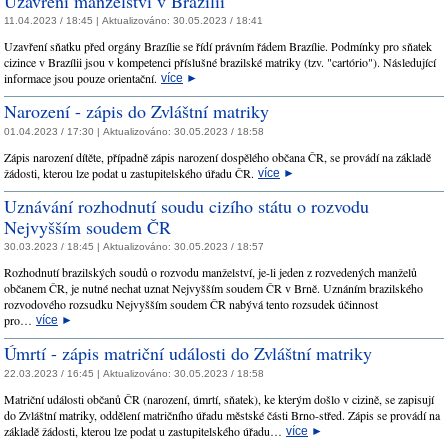
Uzavření manželství v Brazílii
11.04.2023 / 18:45 |
Aktualizováno:
30.05.2023 / 18:41
Uzavření sňatku před orgány Brazílie se řídí právním řádem Brazílie. Podmínky pro sňatek
cizince v Brazílii jsou v kompetenci příslušné brazilské matriky (tzv. "cartório"). Následující
informace jsou pouze orientační.
více
►
Narození - zápis do Zvláštní matriky
01.04.2023 / 17:30 |
Aktualizováno:
30.05.2023 / 18:58
Zápis narození dítěte, případně zápis narození dospělého občana ČR, se provádí na základě
žádosti, kterou lze podat u zastupitelského úřadu ČR.
více
►
Uznávání rozhodnutí soudu cizího státu o rozvodu
Nejvyšším soudem ČR
30.03.2023 / 18:45 |
Aktualizováno:
30.05.2023 / 18:57
Rozhodnutí brazilských soudů o rozvodu manželství, je-li jeden z rozvedených manželů
občanem ČR, je nutné nechat uznat Nejvyšším soudem ČR v Brně. Uznáním brazilského
rozvodového rozsudku Nejvyšším soudem ČR nabývá tento rozsudek účinnost
pro…
více
►
Úmrtí - zápis matriční události do Zvláštní matriky
22.03.2023 / 16:45 |
Aktualizováno:
30.05.2023 / 18:58
Matriční události občanů ČR (narození, úmrtí, sňatek), ke kterým došlo v cizině, se zapisují
do Zvláštní matriky, oddělení matričního úřadu městské části Brno-střed. Zápis se provádí na
základě žádosti, kterou lze podat u zastupitelského úřadu…
více
►