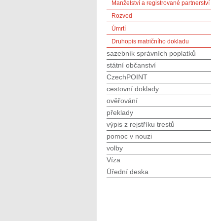
Manželství a registrované partnerství
Rozvod
Úmrtí
Druhopis matričního dokladu
sazebník správních poplatků
státní občanství
CzechPOINT
cestovní doklady
ověřování
překlady
výpis z rejstříku trestů
pomoc v nouzi
volby
Víza
Úřední deska