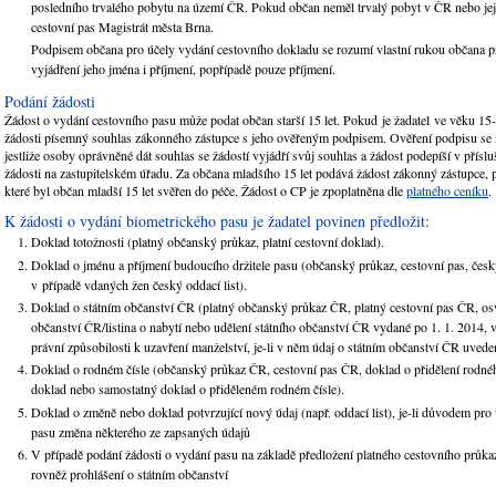
posledního trvalého pobytu na území ČR. Pokud občan neměl trvalý pobyt v ČR nebo jej n
cestovní pas Magistrát města Brna.
Podpisem občana pro účely vydání cestovního dokladu se rozumí vlastní rukou občana 
vyjádření jeho jména i příjmení, popřípadě pouze příjmení.
Podání žádosti
Žádost o vydání cestovního pasu může podat občan starší 15 let. Pokud je žadatel ve věku 15-1
žádosti písemný souhlas zákonného zástupce s jeho ověřeným podpisem. Ověření podpisu se 
jestliže osoby oprávněné dát souhlas se žádostí vyjádří svůj souhlas a žádost podepíší v přísl
žádosti na zastupitelském úřadu. Za občana mladšího 15 let podává žádost zákonný zástupce, 
které byl občan mladší 15 let svěřen do péče. Žádost o CP je zpoplatněna dle
platného ceníku
.
K žádosti o vydání biometrického pasu je žadatel povinen předložit:
Doklad totožnosti (platný občanský průkaz, platní cestovní doklad).
Doklad o jménu a příjmení budoucího držitele pasu (občanský průkaz, cestovní pas, česk
v případě vdaných žen český oddací list).
Doklad o státním občanství ČR (platný občanský průkaz ČR, platný cestovní pas ČR, os
občanství ČR/listina o nabytí nebo udělení státního občanství ČR vydané po 1. 1. 2014, 
právní způsobilosti k uzavření manželství, je-li v něm údaj o státním občanství ČR uvede
Doklad o rodném čísle (občanský průkaz ČR, cestovní pas ČR, doklad o přidělení rodného
doklad nebo samostatný doklad o přiděleném rodném čísle).
Doklad o změně nebo doklad potvrzující nový údaj (např. oddací list), je-li důvodem pr
pasu změna některého ze zapsaných údajů
V případě podání žádosti o vydání pasu na základě předložení platného cestovního prů
rovněž prohlášení o státním občanství