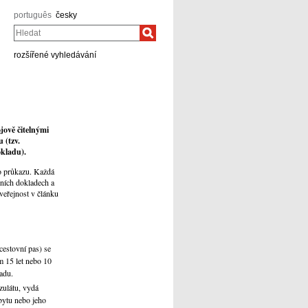
português
česky
Hledat
rozšířené vyhledávání
jově čitelnými
zu
(tzv.
okladu).
ho průkazu. Každá
bních dokladech a
veřejnost v článku
 cestovní pas) se
m 15 let nebo 10
řadu.
zulátu, vydá
bytu nebo jeho