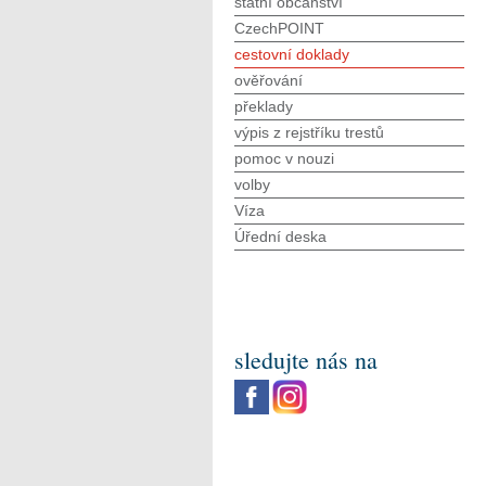
státní občanství
CzechPOINT
cestovní doklady
ověřování
překlady
výpis z rejstříku trestů
pomoc v nouzi
volby
Víza
Úřední deska
sledujte nás na