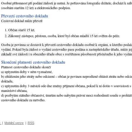
Osobní přítomnost při podání žádosti je nutná. Je pořizována fotografie držitele, dochází k náb
(osobám starším 12 let) a elektronického podpisu.
Převzetí cestovního dokladu
Cestovní doklad může převzít
Občan starší 15 let.
Zákonný zástupce, pěstoun, osoba, které byl občan mladší 15 let svěřen do péče.
Osoba je povinna se dostavit k převzetí cestovního dokladu osobně k orgánu, u kterého podala
vydání. Pokud byla žádost o vydání cestovního pasu podána u zastupitelského úřadu, může jej
základě své žádosti i u obecního úřadu obce s rozšířenou působností příslušného k jeho vydá
Skončení platnosti cestovního dokladu
Platnost cestovního dokladu skončí
a) uplynutím doby v něm vyznačené,
b) ohlášením jeho ztráty nebo odcizení – občan je povinen neprodleně ohlásit ztrátu nebo odci
dokladu,
c) uplynutím doby 3 měsíců ode dne změny příjmení občana, pokud k ní došlo v souvislosti 
manželství občana,
d) pozbytím státního občanství, úmrtím nebo nabytím právní moci rozhodnutí soudu o prohláše
cestovního dokladu za mrtvého.
k
|
Mobilní verze
|
RSS