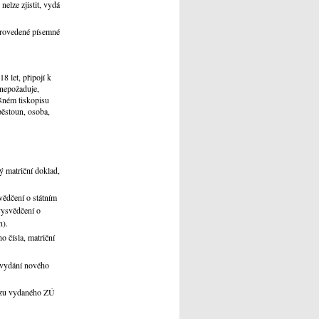
elze zjistit, vydá
provedené písemné
8 let, připojí k
nepožaduje,
ušném tiskopisu
pěstoun, osoba,
ý matriční doklad,
vědčení o státním
vysvědčení o
n).
 čísla, matriční
o vydání nového
kazu vydaného ZÚ