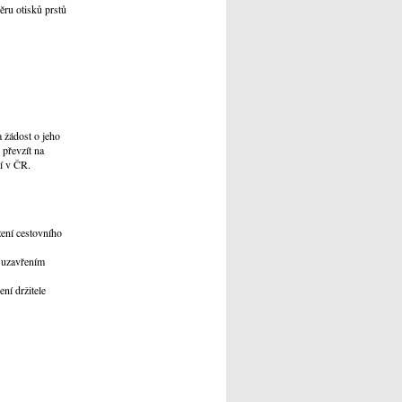
ěru otisků prstů
 žádost o jeho
 převzít na
ní v ČR.
zení cestovního
s uzavřením
ní držitele