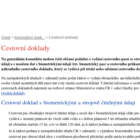
Úvod
>
Konzulární úsek...
> Cestovní doklady
Cestovní doklady
Na generálním konzulátu mohou čeští občané požádat o vydání
cestovního pasu se stro
údaji a s nosičem dat s biometrickými údaji
(tzv. biometrický pas) a
cestovního průka
náhradního cestovního dokladu, který se vydává při ztrátě nebo odcizení cestovního d
Na zastupitelských úřadech v zahraničí nelze podat žádost o vydání občanského ani řidičské
osoba včetně nezletilých dětí musí mít svůj vlastní cestovní doklad. Užitečné informace o oso
cestovních dokladech naleznete na webové stránce Ministerstva vnitra ČR v sekci Služby pro 
Osobní doklady
.
Cestovní doklad s biometrickými a strojově čitelnými údaji
Cestovní pas obsahující strojově čitelné údaje a nosič dat s biometrickými údaji (dále jen
vydává s územní platností do všech států světa a s dobou platnosti 5 let občanům mladší
let občanům starším 15 let, a to ve lhůtě 120 dnů, je-li žádost podána u zastupitelského ú
Je-li žádost podána u zastupitelského úřadu ČR v zahraničí, s výjimkou honorárního kon
cestovní pas obecní úřad obce s rozšířenou působností příslušný podle místa trvalého po