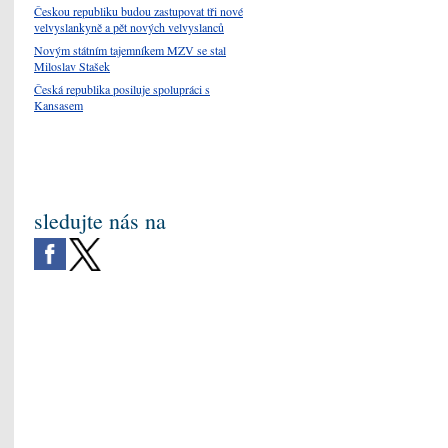
Českou republiku budou zastupovat tři nové
velvyslankyně a pět nových velvyslanců
Novým státním tajemníkem MZV se stal
Miloslav Stašek
Česká republika posiluje spolupráci s
Kansasem
sledujte nás na