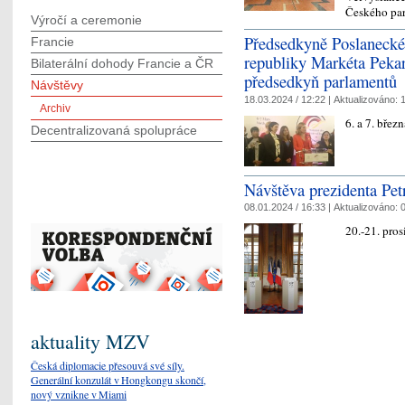
Českého pa
Výročí a ceremonie
Předsedkyně Poslaneck
Francie
republiky Markéta Pek
Bilaterální dohody Francie a ČR
předsedkyň parlamentů
Návštěvy
18.03.2024 / 12:22 |
Aktualizováno:
1
Archiv
6. a 7. bře
Decentralizovaná spolupráce
Návštěva prezidenta Petr
08.01.2024 / 16:33 |
Aktualizováno:
0
20.-21. pro
aktuality MZV
Česká diplomacie přesouvá své síly.
Generální konzulát v Hongkongu skončí,
nový vznikne v Miami