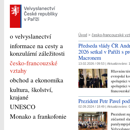
o velvyslanectví
Úvod
>
česko-francouzské vz
informace na cesty a
Předseda vlády ČR Andre
2026 setkal v Paříži s
konzulární záležitosti
Macronem
česko-francouzské
13.02.2026 / 09:53 |
Aktualizováno:
1
vztahy
Hlavním tém
evropské ko
obchod a ekonomika
spolupráci v
spolupráci v
kultura, školství,
francouzsk
krajané
Prezident Petr Pavel pod
UNESCO
02.09.2024 / 18:49 |
Aktualizováno:
0
Prezident re
Monako a frankofonie
zúčastnil sl
paralympijs
Velvyslanect