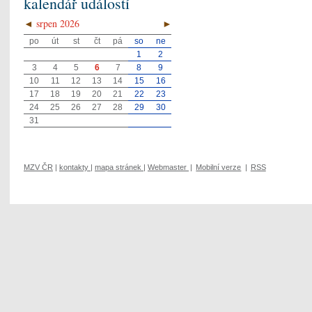
kalendář událostí
◄
srpen 2026
►
po
út
st
čt
pá
so
ne
1
2
3
4
5
6
7
8
9
10
11
12
13
14
15
16
17
18
19
20
21
22
23
24
25
26
27
28
29
30
31
MZV ČR
|
kontakty
|
mapa stránek
|
Webmaster
|
Mobilní verze
|
RSS