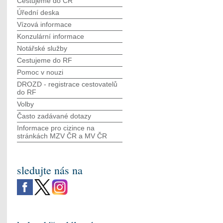
Cestujeme do ČR
Úřední deska
Vízová informace
Konzulární informace
Notářské služby
Cestujeme do RF
Pomoc v nouzi
DROZD - registrace cestovatelů
do RF
Volby
Často zadávané dotazy
Informace pro cizince na
stránkách MZV ČR а MV ČR
sledujte nás na