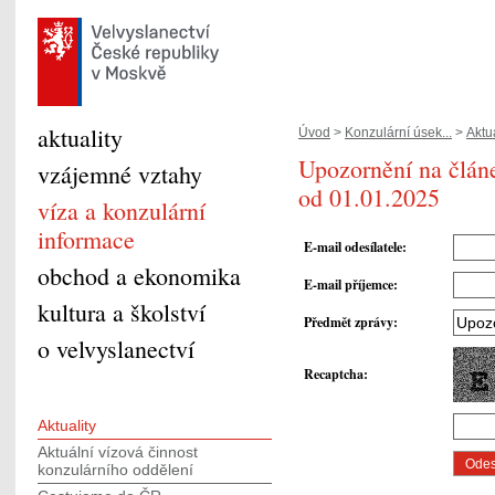
aktuality
Úvod
>
Konzulární úsek...
>
Aktua
Upozornění na článe
vzájemné vztahy
od 01.01.2025
víza a konzulární
informace
E-mail odesílatele
:
obchod a ekonomika
E-mail příjemce
:
kultura a školství
Předmět zprávy
:
o velvyslanectví
Recaptcha
:
Aktuality
Aktuální vízová činnost
konzulárního oddělení