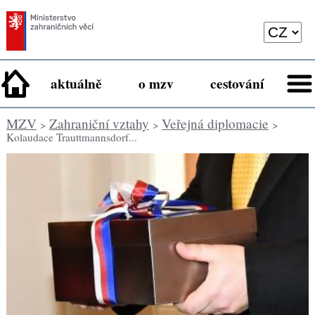
aktuálně
o mzv
cestování
MZV
Zahraniční vztahy
Veřejná diplomacie
>
>
>
Kolaudace Trauttmannsdorf...