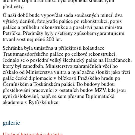
archivní kopií a schránka byla doplněna současnými
předměty.
O naší době bude vypovídat sada současných mincí, dva
výtisky deníků, fotografie paláce po rekonstrukci, popis
paláce a průběhu rekonstrukce a poselství pana ministra
Petříčka. Předměty byly ošetřeny způsobem garantujícím
trvanlivost nejméně 200 let.
Schránka byla umístěna u příležitosti kolaudace
Trauttmansdorfského paláce po celkové rekonstrukci.
Jednalo se o poslední velký šlechtický palác na Hradčanech,
který byl zanedbán. Ministerstvo zahraničních věcí ho
získalo od Ministerstva vnitra a nyní začne sloužit jako třetí
palác české diplomacie v blízkosti Pražského hradu po
Černínském a Toskánském paláci. Do budovy budou
přestěhováni pracovníci z ostatních budov MZV, kde jsou
nyní dislokování, např. se sem přesune Diplomatická
akademie z Rytířské ulice.
galerie
Uložení historické schránky