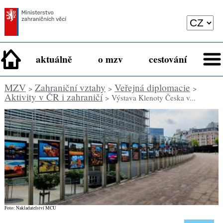
aktuálně
o mzv
cestování
MZV
Zahraniční vztahy
Veřejná diplomacie
>
>
>
Aktivity v ČR i zahraničí
> Výstava Klenoty Česka v...
Foto: Nakladatelství MCU