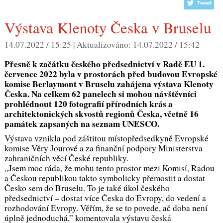
Výstava Klenoty Česka v Bruselu
14.07.2022 / 15:25 |
Aktualizováno:
14.07.2022 / 15:42
Přesně k začátku českého předsednictví v Radě EU 1.
července 2022 byla v prostorách před budovou Evropské
komise Berlaymont v Bruselu zahájena výstava Klenoty
Česka. Na celkem 62 panelech si mohou návštěvníci
prohlédnout 120 fotografií přírodních krás a
architektonických skvostů regionů Česka, včetně 16
památek zapsaných na seznam UNESCO.
Výstava vznikla pod záštitou místopředsedkyně Evropské
komise Věry Jourové a za finanční podpory Ministerstva
zahraničních věcí České republiky.
„Jsem moc ráda, že mohu tento prostor mezi Komisí, Radou
a Českou republikou takto symbolicky přemostit a dostat
Česko sem do Bruselu. To je také úkol českého
předsednictví – dostat více Česka do Evropy, do vedení a
rozhodování Evropy. Věřím, že se to povede, ač doba není
úplně jednoduchá,” komentovala výstavu česká