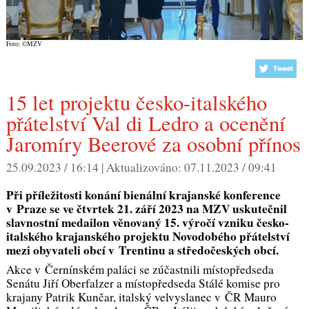
Foto: ©MZV
15 let projektu česko-italského
přátelství Val di Ledro a ocenění
Jaromíry Beerové za osobní přínos
25.09.2023 / 16:14 |
Aktualizováno:
07.11.2023 / 09:41
Při příležitosti konání bienální krajanské konference
v Praze se ve čtvrtek 21. září 2023 na MZV uskutečnil
slavnostní medailon věnovaný 15. výročí vzniku česko-
italského krajanského projektu Novodobého přátelství
mezi obyvateli obcí v Trentinu a středočeských obcí.
Akce v Černínském paláci se zúčastnili místopředseda
Senátu Jiří Oberfalzer a místopředseda Stálé komise pro
krajany Patrik Kunčar, italský velvyslanec v ČR Mauro