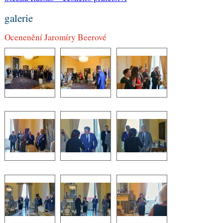
galerie
Ocenenění Jaromíry Beerové