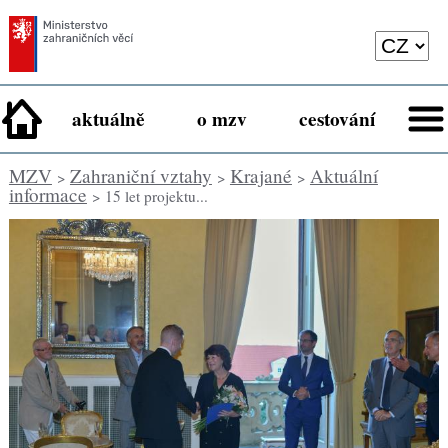
aktuálně
o mzv
cestování
MZV
Zahraniční vztahy
Krajané
Aktuální
>
>
>
informace
> 15 let projektu...