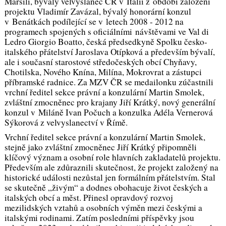
Marsili, bývalý velvyslanec ČR v Itálii z období založení
projektu Vladimír Zavázal, bývalý honorární konzul
v Benátkách podílející se v letech 2008 - 2012 na
programech spojených s oficiálními návštěvami ve Val di
Ledro Giorgio Boatto, česká předsedkyně Spolku česko-
italského přátelství Jaroslava Otípková a především bývalí,
ale i současní starostové středočeských obcí Chyňavy,
Chotilska, Nového Knína, Milína, Mokrovrat a zástupci
příbramské radnice. Za MZV ČR se medailonku zúčastnili
vrchní ředitel sekce právní a konzulární Martin Smolek,
zvláštní zmocněnec pro krajany Jiří Krátký, nový generální
konzul v Miláně Ivan Počuch a konzulka Adéla Vernerová
Sýkorová z velvyslanectví v Římě.
Vrchní ředitel sekce právní a konzulární Martin Smolek,
stejně jako zvláštní zmocněnec Jiří Krátký připomněli
klíčový význam a osobní role hlavních zakladatelů projektu.
Především ale zdůraznili skutečnost, že projekt založený na
historické události nezůstal jen formálním přátelstvím. Stal
se skutečně „živým“ a dodnes obohacuje život českých a
italských obcí a měst. Přinesl opravdový rozvoj
mezilidských vztahů a osobních výměn mezi českými a
italskými rodinami. Zatím posledními příspěvky jsou