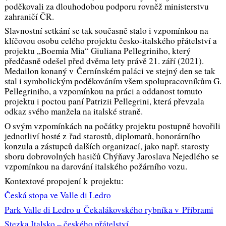
poděkovali za dlouhodobou podporu rovněž ministerstvu
zahraničí ČR.
Slavnostní setkání se tak současně stalo i vzpomínkou na
klíčovou osobu celého projektu česko-italského přátelství a
projektu „Boemia Mia“ Giuliana Pellegriniho, který
předčasně odešel před dvěma lety právě 21. září (2021).
Medailon konaný v Černínském paláci ve stejný den se tak
stal i symbolickým poděkováním všem spolupracovníkům G.
Pellegriniho, a vzpomínkou na práci a oddanost tomuto
projektu i poctou paní Patrizii Pellegrini, která převzala
odkaz svého manžela na italské straně.
O svým vzpomínkách na počátky projektu postupně hovořili
jednotliví hosté z řad starostů, diplomatů, honorárního
konzula a zástupců dalších organizací, jako např. starosty
sboru dobrovolných hasičů Chýňavy Jaroslava Nejedlého se
vzpomínkou na darování italského požárního vozu.
Kontextové propojení k projektu:
Česká stopa ve Valle di Ledro
Park Valle di Ledro u Čekalákovského rybníka v Příbrami
Stezka Italsko – českého přátelství