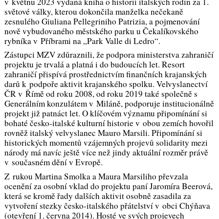
v květnu 2023 vydaná kniha o historii italských rodin za 1.
světové války, kterou dokončila manželka nečekaně
zesnulého Giuliana Pellegriniho Patrizia, a pojmenování
nově vybudovaného městského parku u Čekalíkovského
rybníka v Příbrami na „Park Valle di Ledro“.
Zástupci MZV zdůraznili, že podpora ministerstva zahraničí
projektu je trvalá a platná i do budoucích let. Resort
zahraničí přispívá prostřednictvím finančních krajanských
darů k podpoře aktivit krajanského spolku. Velvyslanectví
ČR v Římě od roku 2008, od roku 2019 také společně s
Generálním konzulátem v Miláně, podporuje institucionálně
projekt již patnáct let. O klíčovém významu připomínání si
bohaté česko-italské kulturní historie v obou zemích hovořil
rovněž italský velvyslanec Mauro Marsili. Připomínání si
historických momentů vzájemných projevů solidarity mezi
národy má navíc ještě více než jindy aktuální rozměr právě
v současném dění v Evropě.
Z rukou Martina Smolka a Maura Marsiliho převzala
ocenění za osobní vklad do projektu paní Jaromíra Beerová,
která se kromě řady dalších aktivit osobně zasadila za
vytvoření stezky česko-italského přátelství v obci Chýňava
(otevření 1. června 2014). Hosté ve svých projevech