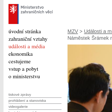
úvodní stránka
MZV
>
Události a m
zahraniční vztahy
Náměstek Šrámek na
události a média
ekonomika
cestujeme
vstup a pobyt
o ministerstvu
tiskové zprávy
prohlášení a stanoviska
videogalerie