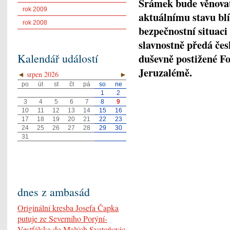
Šrámek bude věnovat
rok 2009
aktuálnímu stavu bl
rok 2008
bezpečnostní situac
slavnostně předá čes
duševně postižené 
Kalendář událostí
Jeruzalémě.
◄
srpen 2026
►
po
út
st
čt
pá
so
ne
1
2
3
4
5
6
7
8
9
10
11
12
13
14
15
16
17
18
19
20
21
22
23
24
25
26
27
28
29
30
31
dnes z ambasád
Originální kresba Josefa Čapka
putuje ze Severního Porýní-
Vestfálska do Malých Svatoňovic