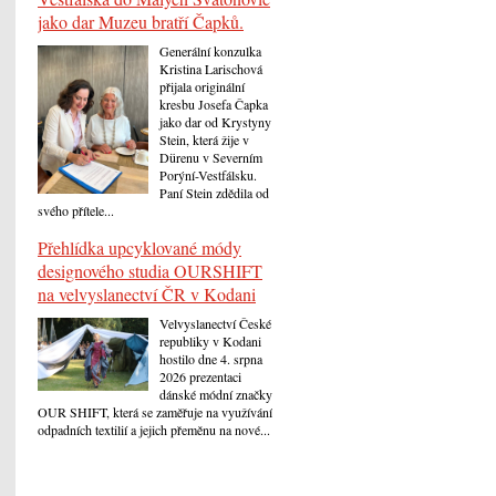
jako dar Muzeu bratří Čapků.
Generální konzulka
Kristina Larischová
přijala originální
kresbu Josefa Čapka
jako dar od Krystyny
Stein, která žije v
Dürenu v Severním
Porýní-Vestfálsku.
Paní Stein zdědila od
svého přítele...
Přehlídka upcyklované módy
designového studia OURSHIFT
na velvyslanectví ČR v Kodani
Velvyslanectví České
republiky v Kodani
hostilo dne 4. srpna
2026 prezentaci
dánské módní značky
OUR SHIFT, která se zaměřuje na využívání
odpadních textilií a jejich přeměnu na nové...