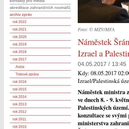
kontakty pro média
akreditace zahraničních novinářů
archiv zpráv
rok 2022
Foto: © MZV/MFA
rok 2021
rok 2020
Náměstek Šrám
rok 2019
Izrael a Palest
rok 2018
rok 2017
04.05.2017 / 13:45
Avíza
Kdy:
08.05.2017 02:0
Tiskové zprávy
Izrael/Palestinská úz
rok 2016
rok 2015
Náměstek ministra z
rok 2014
ve dnech 8. - 9. květ
rok 2013
Palestinských území.
rok 2012
konzultace se svými 
rok 2011
ministerstva zahrani
rok 2010