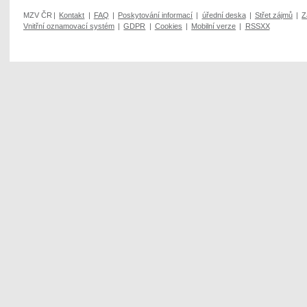
MZV ČR
|
Kontakt
|
FAQ
|
Poskytování informací
|
úřední deska
|
Střet zájmů
|
Z
Vnitřní oznamovací systém
|
GDPR
|
Cookies
|
Mobilní verze
|
RSSXX