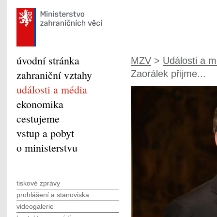
úvodní stránka
MZV
>
Události a m
zahraniční vztahy
Zaorálek přijme...
události a média
ekonomika
cestujeme
vstup a pobyt
o ministerstvu
tiskové zprávy
prohlášení a stanoviska
videogalerie