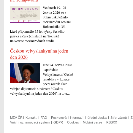
Ve dnech 19.–21.
června 2026 se v
Tokiu uskutečnilo
mezinárodní setkání
Bohemistika 35,
které připomnělo 35 let výuky českého
jazyka a českých studií na Tokijské
univerzitě mezinárodních studií....
Českou velvyslankyní na jeden
den 2026
Dne 24. června 2026
uspořádalo
Velvyslanectví České
republiky v Lusace
první ročník akce
veřejné diplomacie s názvem "Českou
velvyslankyní na jeden den 2026", a to u...
MZV ČR
|
Kontakt
|
FAQ
|
Poskytování informací
|
úřední deska
|
Střet zájmů
|
Z
Vnitřní oznamovací systém
|
GDPR
|
Cookies
|
Mobilní verze
|
RSSXX