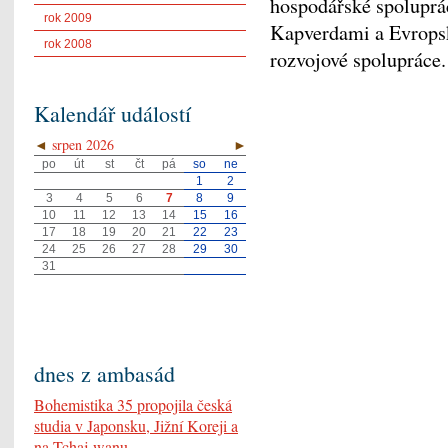
hospodářské spoluprác
rok 2009
Kapverdami a Evropsk
rok 2008
rozvojové spolupráce.
Kalendář událostí
◄
srpen 2026
►
po
út
st
čt
pá
so
ne
1
2
3
4
5
6
7
8
9
10
11
12
13
14
15
16
17
18
19
20
21
22
23
24
25
26
27
28
29
30
31
dnes z ambasád
Bohemistika 35 propojila česká
studia v Japonsku, Jižní Koreji a
na Tchaj-wanu