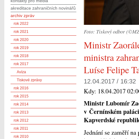
kontakty pro média
akreditace zahraničních novinářů
archiv zpráv
rok 2022
Foto: Tiskový odbor (©M
rok 2021
rok 2020
Ministr Zaorál
rok 2019
ministra zahra
rok 2018
rok 2017
Luíse Felipe T
Avíza
Tiskové zprávy
12.04.2017 / 16:32
rok 2016
Kdy:
18.04.2017 02:
rok 2015
Ministr Lubomír Zao
rok 2014
v Černínském paláci
rok 2013
Kapverdské republik
rok 2012
rok 2011
Jednání se zaměří na 
rok 2010