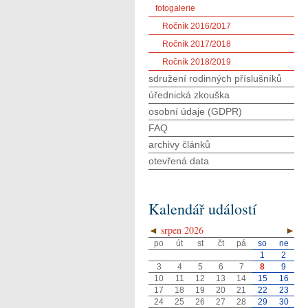
fotogalerie
Ročník 2016/2017
Ročník 2017/2018
Ročník 2018/2019
sdružení rodinných příslušníků
úřednická zkouška
osobní údaje (GDPR)
FAQ
archivy článků
otevřená data
Kalendář událostí
◄
srpen 2026
►
po
út
st
čt
pá
so
ne
1
2
3
4
5
6
7
8
9
10
11
12
13
14
15
16
17
18
19
20
21
22
23
24
25
26
27
28
29
30