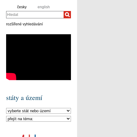
česky
english
Hledat
rozšířené vyhledávání
státy a území