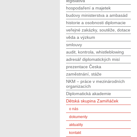
legislativa
hospodaření a majetek
budovy ministerstva a ambasád
historie a osobnosti diplomacie
veřejné zakázky, soutěže, dotace
věda a výzkum
smlouvy
audit, kontrola, whistleblowing
adresář diplomatických misí
prezentace Česka
zaměstnání, stáže
NKM – práce v mezinárodních
organizacích
Diplomatická akademie
Dětská skupina Zamiňáček
o nás
dokumenty
aktuality
kontakt