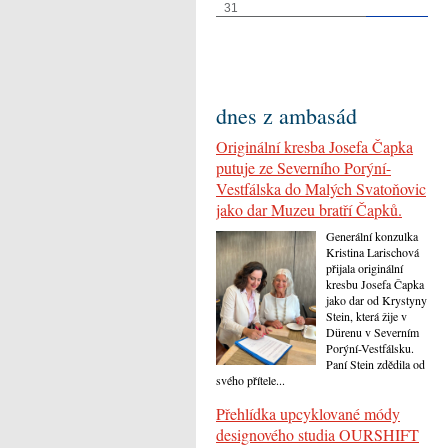
31
dnes z ambasád
Originální kresba Josefa Čapka
putuje ze Severního Porýní-
Vestfálska do Malých Svatoňovic
jako dar Muzeu bratří Čapků.
Generální konzulka
Kristina Larischová
přijala originální
kresbu Josefa Čapka
jako dar od Krystyny
Stein, která žije v
Dürenu v Severním
Porýní-Vestfálsku.
Paní Stein zdědila od
svého přítele...
Přehlídka upcyklované módy
designového studia OURSHIFT