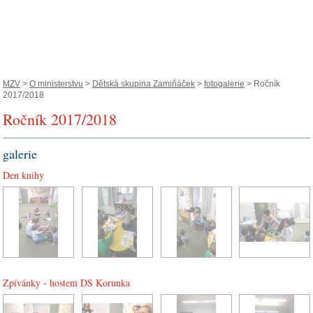
MZV
>
O ministerstvu
>
Dětská skupina Zamiňáček
>
fotogalerie
> Ročník
2017/2018
Ročník 2017/2018
galerie
Den knihy
Zpívánky - hostem DS Korunka