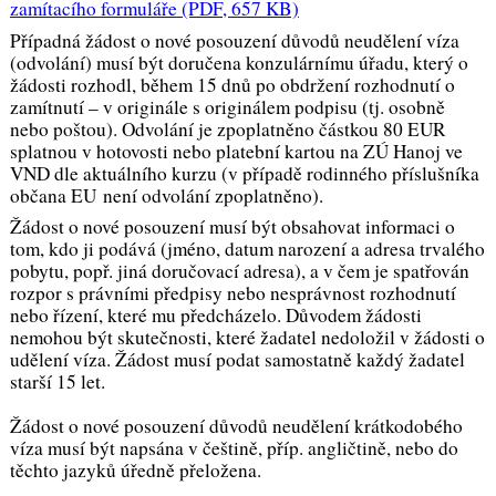
zamítacího formuláře
(PDF, 657 KB)
Případná žádost o nové posouzení důvodů neudělení víza
(odvolání) musí být doručena konzulárnímu úřadu, který o
žádosti rozhodl, během 15 dnů po obdržení rozhodnutí o
zamítnutí – v originále s originálem podpisu (tj. osobně
nebo poštou). Odvolání je zpoplatněno částkou 80 EUR
splatnou v hotovosti nebo platební kartou na ZÚ Hanoj ve
VND dle aktuálního kurzu (v případě rodinného příslušníka
občana EU není odvolání zpoplatněno).
Žádost o nové posouzení musí být obsahovat informaci o
tom, kdo ji podává (jméno, datum narození a adresa trvalého
pobytu, popř. jiná doručovací adresa), a v čem je spatřován
rozpor s právními předpisy nebo nesprávnost rozhodnutí
nebo řízení, které mu předcházelo. Důvodem žádosti
nemohou být skutečnosti, které žadatel nedoložil v žádosti o
udělení víza. Žádost musí podat samostatně každý žadatel
starší 15 let.
Žádost o nové posouzení důvodů neudělení krátkodobého
víza musí být napsána v češtině, příp. angličtině, nebo do
těchto jazyků úředně přeložena.