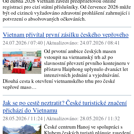
Od dubna 2026 Vietnam zavedl předpříletovou online
registraci pro cizí státní příslušníky. Od července 2026 může
být od cizinců vyžadováno zdravotní prohlášení zahrnující i
potvrzení o absolvovaných očkováních.
Vietnam přivítal první zásilku českého vepřového
24.07.2026 / 07:40 |
Aktualizováno:
24.07.2026 / 08:41
Od prvotní ambice českých masen
vstoupit na vietnamský trh až po
slavnostní převzetí prvního kontejneru v
přístavu Haiphong uplynulo dvanáct let
intenzivních jednání a vyjednávání.
Dlouhá cesta k otevření vietnamského trhu pro české
vepřové maso…
Jak se po cestě neztratit? České turistické značení
přichází do Vietnamu
28.05.2026 / 11:24 |
Aktualizováno:
28.05.2026 / 11:32
České centrum Hanoj ve spolupráci s
Klubem českých turistů plánuje zavedení