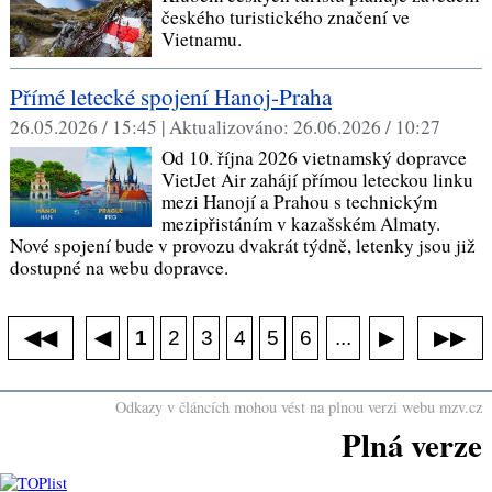
českého turistického značení ve
Vietnamu.
Přímé letecké spojení Hanoj-Praha
26.05.2026 / 15:45 |
Aktualizováno:
26.06.2026 / 10:27
Od 10. října 2026 vietnamský dopravce
VietJet Air zahájí přímou leteckou linku
mezi Hanojí a Prahou s technickým
mezipřistáním v kazašském Almaty.
Nové spojení bude v provozu dvakrát týdně, letenky jsou již
dostupné na webu dopravce.
◀◀
▶▶
◀
...
1
2
3
4
5
6
▶
Odkazy v článcích mohou vést na plnou verzi webu mzv.cz
Plná verze