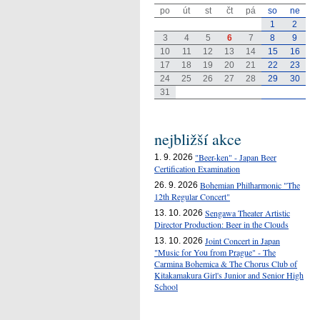
po
út
st
čt
pá
so
ne
1
2
3
4
5
6
7
8
9
10
11
12
13
14
15
16
17
18
19
20
21
22
23
24
25
26
27
28
29
30
31
nejbližší akce
"Beer-ken" - Japan Beer
1. 9. 2026
Certification Examination
Bohemian Philharmonic "The
26. 9. 2026
12th Regular Concert"
Sengawa Theater Artistic
13. 10. 2026
Director Production: Beer in the Clouds
Joint Concert in Japan
13. 10. 2026
"Music for You from Prague" - The
Carmina Bohemica & The Chorus Club of
Kitakamakura Girl's Junior and Senior High
School