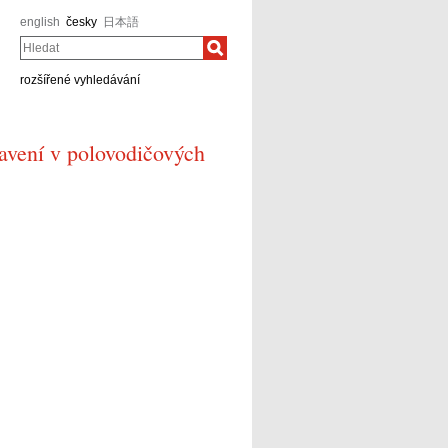
english
česky
日本語
Hledat
rozšířené vyhledávání
tavení v polovodičových