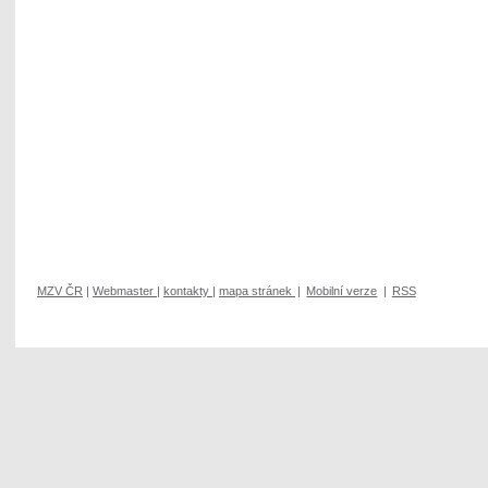
MZV ČR
|
Webmaster
|
kontakty
|
mapa stránek
|
Mobilní verze
|
RSS