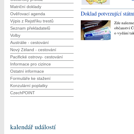
Matriční doklady
Doklad potvrzující státní
Ověřovací agenda
Výpis z Rejstříku trestů
Zde nalezne
občanství Č
Seznam překladatelů
o vydání ta
Volby
Austrálie - cestování
Nový Zéland - cestování
Pacifické ostrovy- cestování
Informace pro cizince
Ostatní informace
Formuláře ke stažení
Konzulární poplatky
CzechPOINT
kalendář událostí