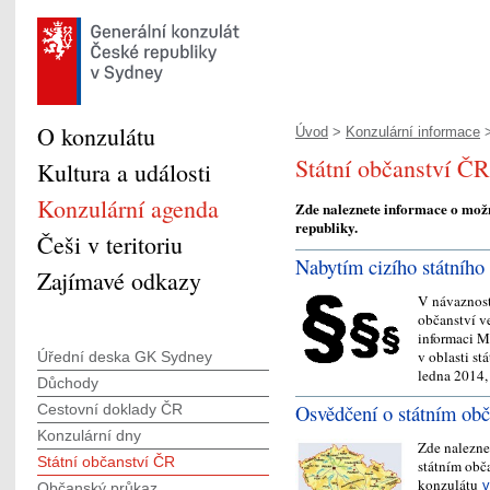
O konzulátu
Úvod
>
Konzulární informace
>
Státní občanství ČR
Kultura a události
Konzulární agenda
Zde naleznete informace o mož
republiky.
Češi v teritoriu
Nabytím cizího státního
Zajímavé odkazy
V návaznost
občanství v
informaci Mi
v oblasti s
Úřední deska GK Sydney
ledna 2014,
Důchody
Osvědčení o státním obč
Cestovní doklady ČR
Konzulární dny
Zde nalezne
Státní občanství ČR
státním obč
konzulátu
v
Občanský průkaz