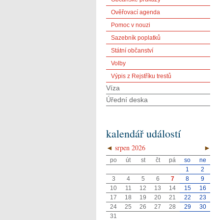
Ověřovací agenda
Pomoc v nouzi
Sazebník poplatků
Státní občanství
Volby
Výpis z Rejstříku trestů
Víza
Úřední deska
kalendář událostí
◄
srpen 2026
►
po
út
st
čt
pá
so
ne
1
2
3
4
5
6
7
8
9
10
11
12
13
14
15
16
17
18
19
20
21
22
23
24
25
26
27
28
29
30
31