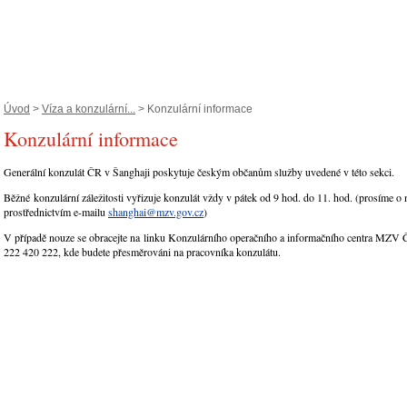
Úvod
>
Víza a konzulární...
> Konzulární informace
Konzulární informace
Generální konzulát ČR v Šanghaji poskytuje českým občanům služby uvedené v této sekci.
Běžné konzulární záležitosti vyřizuje konzulát vždy v pátek od 9 hod. do 11. hod. (prosíme o
prostřednictvím e-mailu
shanghai@mzv.gov.cz
)
V případě nouze se obracejte na linku Konzulárního operačního a informačního centra MZV 
222 420 222, kde budete přesměrováni na pracovníka konzulátu.