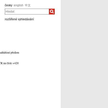
česky
english
中文
Hledat
rozšířené vyhledávání
 nahlášení předem
ČR na čísle +420