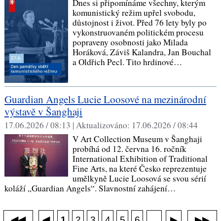
Dnes si připomínáme všechny, kterým
komunistický režim upřel svobodu,
důstojnost i život. Před 76 lety byly po
vykonstruovaném politickém procesu
popraveny osobnosti jako Milada
Horáková, Záviš Kalandra, Jan Bouchal
a Oldřich Pecl. Tito hrdinové…
Guardian Angels Lucie Loosové na mezinárodní
výstavě v Šanghaji
17.06.2026 / 08:13 |
Aktualizováno:
17.06.2026 / 08:44
V Art Collection Museum v Šanghaji
probíhá od 12. června 16. ročník
International Exhibition of Traditional
Fine Arts, na které Česko reprezentuje
umělkyně Lucie Loosová se svou sérií
koláží „Guardian Angels“. Slavnostní zahájení…
◀◀
▶▶
◀
...
1
2
3
4
5
6
▶