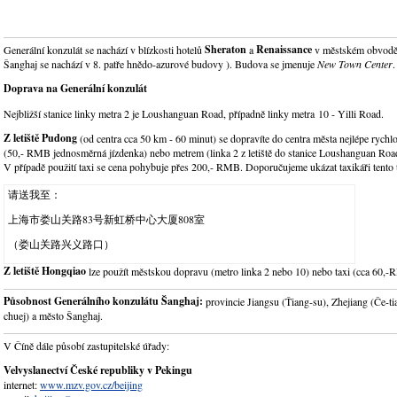
Sheraton
Renaissance
Generální konzulát se nachází v blízkosti hotelů
a
v městském obvod
Šanghaj se nachází v 8. patře hnědo-azurové budovy ). Budova se jmenuje
New Town Center
.
Doprava na Generální konzulát
Nejbližší stanice linky metra 2 je Loushanguan Road, případně linky metra 10 - Yilli Road.
Z letiště Pudong
(od centra cca 50 km - 60 minut) se dopravíte do centra města nejlépe ryc
(50,- RMB jednosměrná jízdenka) nebo metrem (linka 2 z letiště do stanice Loushanguan Roa
V případě použití taxi se cena pohybuje přes 200,- RMB. Doporučujeme ukázat taxikáři tento t
请送我至：
上海市娄山关路83号新虹桥中心大厦808室
（娄山关路兴义路口）
Z letiště Hongqiao
lze použít městskou dopravu (metro linka 2 nebo 10) nebo taxi (cca 60,
Působnost Generálního konzulátu Šanghaj:
provincie Jiangsu (Ťiang-su), Zhejiang (Če-t
chuej) a město Šanghaj.
V Číně dále působí zastupitelské úřady:
Velvyslanectví České republiky v Pekingu
internet:
www.mzv.gov.cz/beijing