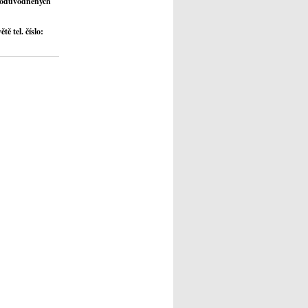
 v odůvodněných
ě tel. číslo: