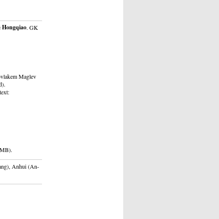
Hongqiao
ě
. GK
hlovlakem Maglev
d).
ext:
-RMB).
iang), Anhui (An-