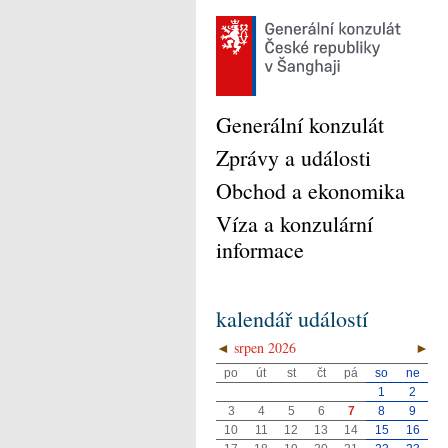
Generální konzulát
Zprávy a události
Obchod a ekonomika
Víza a konzulární
informace
kalendář událostí
◄
srpen 2026
►
po
út
st
čt
pá
so
ne
1
2
3
4
5
6
7
8
9
10
11
12
13
14
15
16