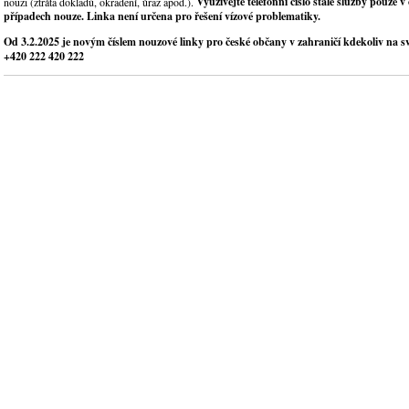
Využívejte telefonní číslo stálé služby pouze
nouzi (ztráta dokladů, okradení, úraz apod.).
případech nouze. Linka není určena pro řešení vízové problematiky.
Od 3.2.2025 je novým číslem nouzové linky pro české občany v zahraničí kdekoliv na svět
+420 222 420 222