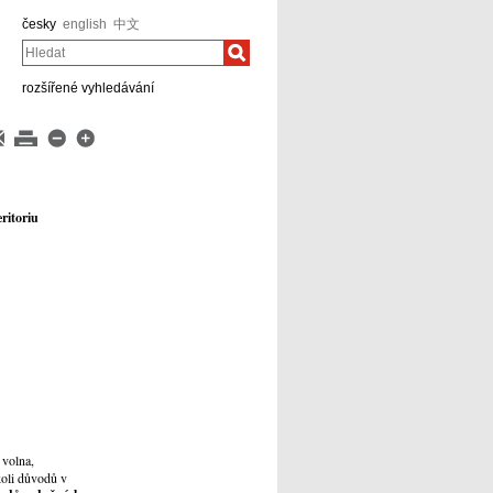
česky
english
中文
Hledat
rozšířené vyhledávání
ritoriu
 volna,
koli důvodů v