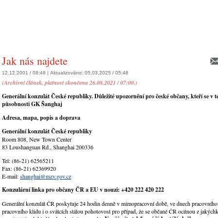
Jak nás najdete
12.12.2001 / 08:46 |
Aktualizováno:
05.03.2025 / 05:48
(Archivní článek, platnost skončena 26.08.2021 / 07:00.)
Generální konzulát České republiky. Důležité upozornění pro české občany, kteří se v te
působnosti GK Šanghaj
Adresa, mapa, popis a doprava
Generální konzulát České republiky
Room 808, New Town Center
83 Loushanguan Rd., Shanghai 200336
Tel: (86-21) 62565211
Fax: (86-21) 62369920
E-mail:
shanghai@mzv.gov.cz
Konzulární linka pro občany ČR a EU v nouzi: +420 222 420 222
Generální konzulát ČR poskytuje 24 hodin denně v mimopracovní době, ve dnech pracovního
pracovního klidu i o svátcích stálou pohotovost pro případ, že se občané ČR ocitnou z jakých