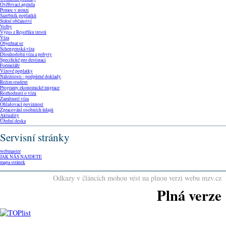
Ověřovací agenda
Pomoc v nouzi
Sazebník poplatků
Státní občanství
Volby
Výpis z Rejstříku trestů
Víza
Objednat se
Schengenská víza
Dlouhodobá víza a pobyty
Specifické pro destinaci
Formuláře
Vízové poplatky
Náležitosti - podpůrné doklady
Režim student
Programy ekonomické migrace
Rozhodnutí o vízu
Zamítnutí víza
Ohlašovací povinnost
Zpracování osobních údajů
Aktuality
Úřední deska
Servisní stránky
webmaster
JAK NÁS NAJDETE
mapa stránek
Odkazy v článcích mohou vést na plnou verzi webu mzv.cz
Plná verze