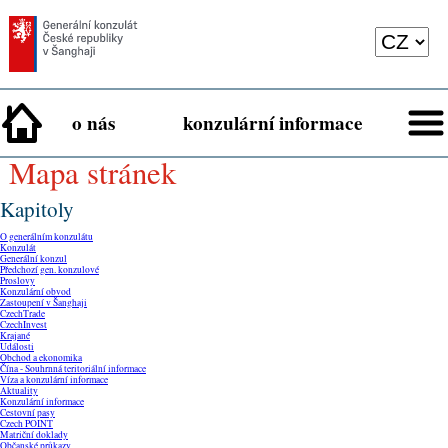
o nás
konzulární informace
mapa stránek
Kapitoly
O generálním konzulátu
Konzulát
Generální konzul
Předchozí gen. konzulové
Proslovy
Konzulární obvod
Zastoupení v Šanghaji
CzechTrade
CzechInvest
Krajané
Události
Obchod a ekonomika
Čína - Souhrnná teritoriální informace
Víza a konzulární informace
Aktuality
Konzulární informace
Cestovní pasy
Czech POINT
Matriční doklady
Občanské průkazy