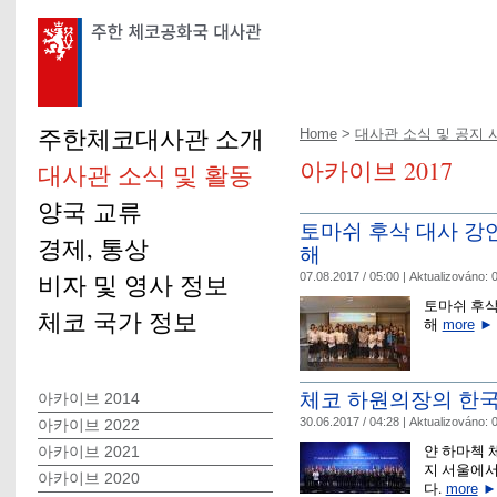
주한체코대사관 소개
Home
>
대사관 소식 및 공지 
아카이브 2017
대사관 소식 및 활동
양국 교류
토마쉬 후삭 대사 강
경제, 통상
해
비자 및 영사 정보
07.08.2017 / 05:00 |
Aktualizováno:
0
토마쉬 후삭
체코 국가 정보
해
more
►
체코 하원의장의 한국
아카이브 2014
30.06.2017 / 04:28 |
Aktualizováno:
0
아카이브 2022
얀 하마첵 체
아카이브 2021
지 서울에서
아카이브 2020
다.
more
►