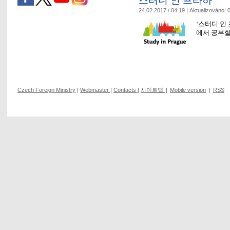
24.02.2017 / 04:19 |
Aktualizováno:
0
‘스터디 인
에서 공부할
Czech Foreign Ministry
|
Webmaster
|
Contacts
|
사이트맵
|
Mobile version
|
RSS