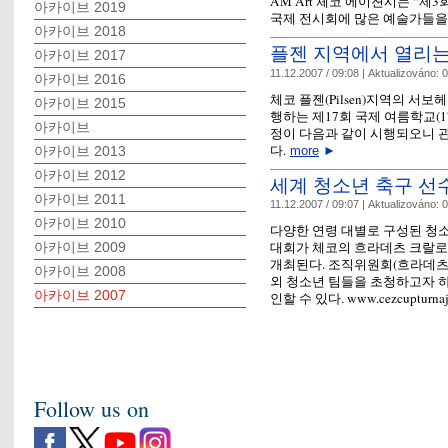
AM Art 체코 에이젼시는 “제3
아카이브 2019
국제 전시회에 많은 예술가들을
아카이브 2018
플젠 지역에서 열리는
아카이브 2017
11.12.2007 / 09:08 |
Aktualizováno:
0
아카이브 2016
체코 플젠(Pilsen)지역의 서보헤미아 
아카이브 2015
행하는 제17회 국제 여름학교(17th In
아카이브
정이 다음과 같이 시행되오니 
다.
more
►
아카이브 2013
아카이브 2012
세계 청소년 축구 선
아카이브 2011
11.12.2007 / 09:07 |
Aktualizováno:
0
아카이브 2010
다양한 연령 대별로 구성된 청소년
대회가 체코의 흐라데츠 크랄로베(Hr
아카이브 2009
개최된다. 조직위원회(흐라데츠 
아카이브 2008
외 청소년 팀들을 초청하고자 
아카이브 2007
인할 수 있다. www.cezcupturnaje
Follow us on