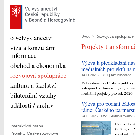
o velvyslanectví
Úvod
>
Rozvojová spolupráce
Projekty transforma
víza a konzulární
informace
Výzva k předkládání náv
obchod a ekonomika
mediálních projektů na 
rozvojová spolupráce
14.11.2025 / 13:07 |
Aktualizováno:
1
Velvyslanectví České republiky
kultura a školství
zahájení každoroční výzvy k pře
mediální projekty pro rok 2026.
bilaterální vztahy
Výzva pro podání žádost
události / archiv
rámci Českého partnerstv
24.10.2025 / 13:29 |
Aktualizováno:
2
Projekt Česk
Interaktivní mapa
(SDGs) s UN
Projekty České rozvojové
prostřednict