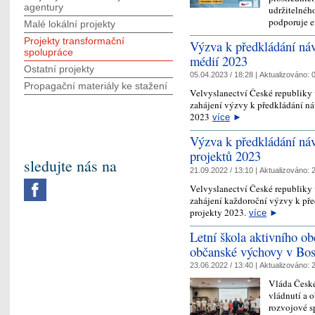
agentury
udržitelnéh
podporuje 
Malé lokální projekty
Projekty transformační
Výzva k předkládání náv
spolupráce
médií 2023
Ostatní projekty
05.04.2023 / 18:28 |
Aktualizováno:
0
Propagační materiály ke stažení
Velvyslanectví České republiky
zahájení výzvy k předkládání ná
2023
více
►
Výzva k předkládání náv
projektů 2023
sledujte nás na
21.09.2022 / 13:10 |
Aktualizováno:
2
Velvyslanectví České republiky
zahájení každoroční výzvy k pře
projekty 2023.
více
►
Letní škola aktivního o
občanské výchovy v Bos
23.06.2022 / 13:40 |
Aktualizováno:
2
Vláda České
vládnutí a 
rozvojové s