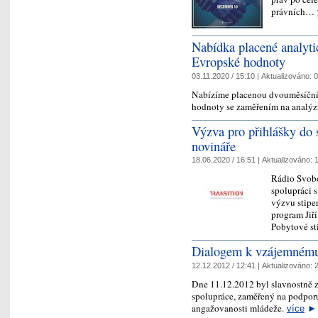
právních…
Nabídka placené analyti
Evropské hodnoty
03.11.2020 / 15:10 |
Aktualizováno:
0
Nabízíme placenou dvouměsíční 
hodnoty se zaměřením na analýz
Výzva pro přihlášky do 
novináře
18.06.2020 / 16:51 |
Aktualizováno:
1
Rádio Svob
spolupráci 
výzvu stipe
program Jiří
Pobytové s
Dialogem k vzájemném
12.12.2012 / 12:41 |
Aktualizováno:
2
Dne 11.12.2012 byl slavnostně z
spolupráce, zaměřený na podporu
angažovanosti mládeže.
více
►