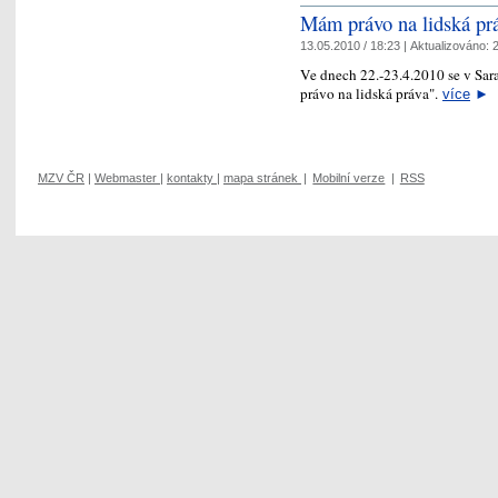
Mám právo na lidská pr
13.05.2010 / 18:23 |
Aktualizováno:
2
Ve dnech 22.-23.4.2010 se v Sa
právo na lidská práva".
více
►
MZV ČR
|
Webmaster
|
kontakty
|
mapa stránek
|
Mobilní verze
|
RSS