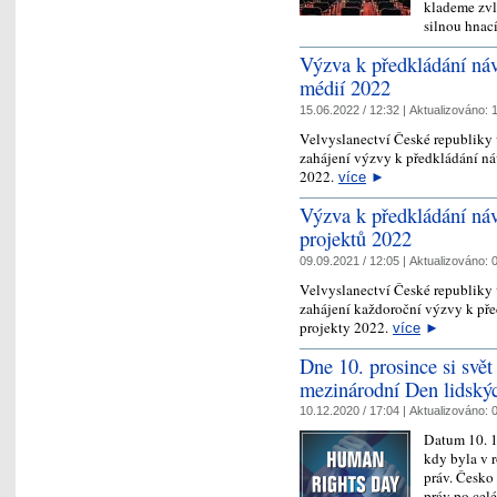
klademe zvl
silnou hnac
Výzva k předkládání náv
médií 2022
15.06.2022 / 12:32 |
Aktualizováno:
1
Velvyslanectví České republiky
zahájení výzvy k předkládání ná
2022.
více
►
Výzva k předkládání náv
projektů 2022
09.09.2021 / 12:05 |
Aktualizováno:
0
Velvyslanectví České republiky
zahájení každoroční výzvy k pře
projekty 2022.
více
►
Dne 10. prosince si svět
mezinárodní Den lidský
10.12.2020 / 17:04 |
Aktualizováno:
0
Datum 10. 1
kdy byla v 
práv. Česko 
práv po celé