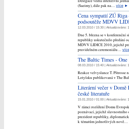
Delegace vedla intenzívní jedná
(Saeimy), dále pak na…
více
►
Cena sympatií ZÚ Riga 
podsoutěže MDVV LID
12.03.2010 / 15:30 |
Aktualizováno:
1
Dne 5. března se v konferenční s
republiky uskutečnilo předání o
MDVV LIDICE 2010, jejichž prá
pravidelném ceremoniálu…
víc
The Baltic Times - One f
08.03.2010 / 15:40 |
Aktualizováno:
1
Reakce velvyslance T. Pštrosse 
Lotyšsku publikovaná v The Bal
Literární večer v Domě 
české literatuře
15.01.2010 / 01:00 |
Aktualizováno:
1
V rámci rozšíření Domu Evropské
poznávací, jejichž slavnostního 
prezident republiky, diplomatick
k tématům jednotlivých nově…