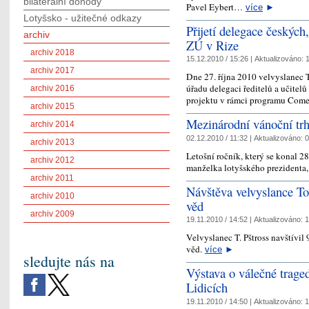
bilaterální dohody
Pavel Eybert…
více
►
Lotyšsko - užitečné odkazy
Přijetí delegace českých
archiv
ZÚ v Rize
archiv 2018
15.12.2010 / 15:26 |
Aktualizováno:
1
archiv 2017
Dne 27. října 2010 velvyslanec T.
úřadu delegaci ředitelů a učitelů
archiv 2016
projektu v rámci programu Com
archiv 2015
Mezinárodní vánoční tr
archiv 2014
02.12.2010 / 11:32 |
Aktualizováno:
0
archiv 2013
Letošní ročník, který se konal 2
archiv 2012
manželka lotyšského prezidenta, 
archiv 2011
Návštěva velvyslance T
archiv 2010
věd
archiv 2009
19.11.2010 / 14:52 |
Aktualizováno:
1
Velvyslanec T. Pštross navštívi
věd.
více
►
sledujte nás na
Výstava o válečné trage
Lidicích
19.11.2010 / 14:50 |
Aktualizováno:
1