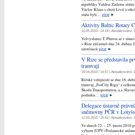
republiky Valdise Zatlerse státn
Václav Klaus s chotí Livií a ofic
státu byli…
více
►
Aktivity Baltic Rotary 
10.05.2010 / 14:18 |
Aktualizováno:
1
Velvyslanec T. Pštross se v rámc
v Rize zúčastnil dne 24. dubna 2
sirotčinců
více
►
V Rize se představila pr
tramvají
19.04.2010 / 16:57 |
Aktualizováno:
1
Rižské veřejnosti se dne 16. du
tramvaj „ForCity Riga“ z celkem 
Škoda Transportation, a.s. Slav
podniku…
více
►
Delegace ústavně právn
sněmovny PČR v Lotyš
12.03.2010 / 15:53 |
Aktualizováno:
1
Ve dnech 22. – 25. února 2010 
výboru (ÚPV) Poslanecké sněmo