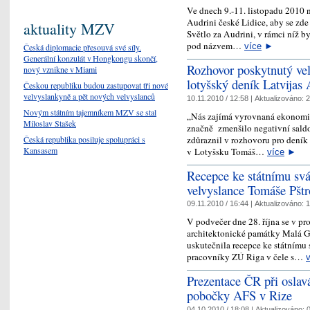
Ve dnech 9.-11. listopadu 2010 n
Audrini české Lidice, aby se zde
aktuality MZV
Světlo za Audrini, v rámci níž b
pod názvem…
více
►
Česká diplomacie přesouvá své síly.
Generální konzulát v Hongkongu skončí,
Rozhovor poskytnutý ve
nový vznikne v Miami
lotyšský deník Latvijas 
Českou republiku budou zastupovat tři nové
velvyslankyně a pět nových velvyslanců
10.11.2010 / 12:58 |
Aktualizováno:
2
Novým státním tajemníkem MZV se stal
„Nás zajímá vyrovnaná ekonomic
Miloslav Stašek
značně zmenšilo negativní saldo
zdůraznil v rozhovoru pro deník
Česká republika posiluje spolupráci s
Kansasem
v Lotyšsku Tomáš…
více
►
Recepce ke státnímu svát
velvyslance Tomáše Pštr
09.11.2010 / 16:44 |
Aktualizováno:
1
V podvečer dne 28. října se v pr
architektonické památky Malá Gi
uskutečnila recepce ke státnímu
pracovníky ZÚ Riga v čele s…
Prezentace ČR při oslav
pobočky AFS v Rize
04.10.2010 / 18:08 |
Aktualizováno:
0