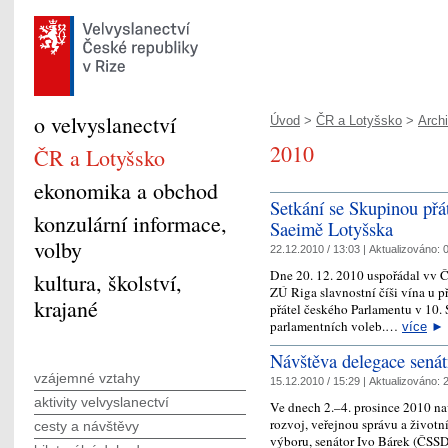
o velvyslanectví
Úvod
>
ČR a Lotyšsko
>
Arch
2010
ČR a Lotyšsko
ekonomika a obchod
Setkání se Skupinou přá
konzulární informace,
Saeimě Lotyšska
volby
22.12.2010 / 13:03 |
Aktualizováno:
0
Dne 20. 12. 2010 uspořádal vv Č
kultura, školství,
ZÚ Riga slavnostní číši vína u p
krajané
přátel českého Parlamentu v 10.
parlamentních voleb.…
více
►
Návštěva delegace senát
vzájemné vztahy
15.12.2010 / 15:29 |
Aktualizováno:
2
aktivity velvyslanectví
Ve dnech 2.–4. prosince 2010 na
rozvoj, veřejnou správu a životn
cesty a návštěvy
výboru, senátor Ivo Bárek (ČSSD)