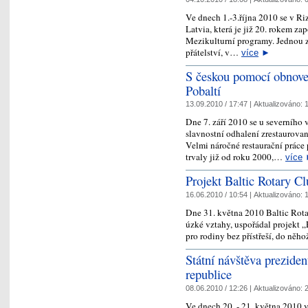
Ve dnech 1.-3.října 2010 se v Ri
Latvia, která je již 20. rokem z
Mezikulturní programy. Jednou 
přátelství, v…
více
►
S českou pomocí obnoven
Pobaltí
13.09.2010 / 17:47 |
Aktualizováno:
1
Dne 7. září 2010 se u severníh
slavnostní odhalení zrestaurov
Velmi náročné restaurační práce
trvaly již od roku 2000,…
více
Projekt Baltic Rotary C
16.06.2010 / 10:54 |
Aktualizováno:
1
Dne 31. května 2010 Baltic Rota
úzké vztahy, uspořádal projekt „
pro rodiny bez přístřeší, do něh
Státní návštěva prezide
republice
08.06.2010 / 12:26 |
Aktualizováno:
2
Ve dnech 20. - 21. května 2010 