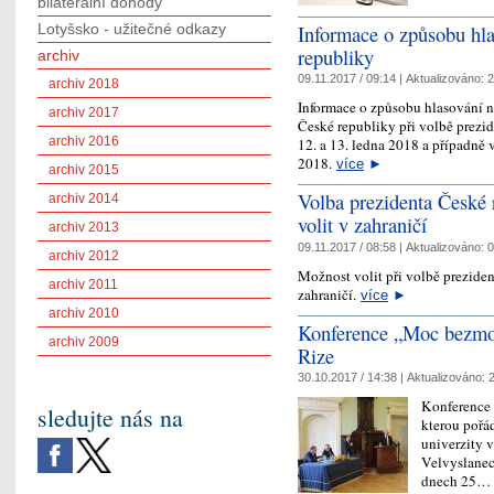
bilaterální dohody
Informace o způsobu hla
Lotyšsko - užitečné odkazy
republiky
archiv
09.11.2017 / 09:14 |
Aktualizováno:
2
archiv 2018
Informace o způsobu hlasování n
archiv 2017
České republiky při volbě prezid
archiv 2016
12. a 13. ledna 2018 a případně 
2018.
více
►
archiv 2015
Volba prezidenta České 
archiv 2014
volit v zahraničí
archiv 2013
09.11.2017 / 08:58 |
Aktualizováno:
0
archiv 2012
Možnost volit při volbě prezide
archiv 2011
zahraničí.
více
►
archiv 2010
Konference „Moc bezmoc
archiv 2009
Rize
30.10.2017 / 14:38 |
Aktualizováno:
2
Konference
sledujte nás na
kterou pořád
univerzity v
Velvyslanec
dnech 25