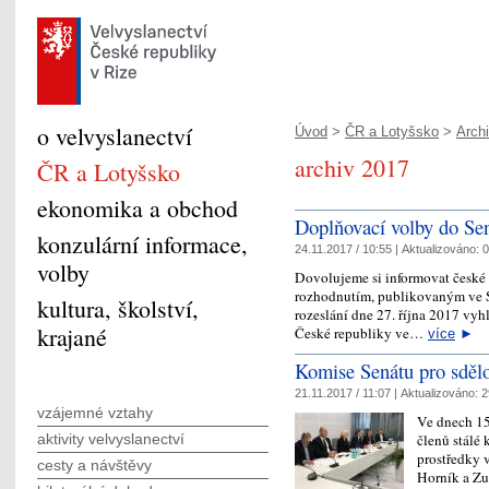
o velvyslanectví
Úvod
>
ČR a Lotyšsko
>
Arch
archiv 2017
ČR a Lotyšsko
ekonomika a obchod
Doplňovací volby do Se
konzulární informace,
24.11.2017 / 10:55 |
Aktualizováno:
0
volby
Dovolujeme si informovat české 
rozhodnutím, publikovaným ve S
kultura, školství,
rozeslání dne 27. října 2017 vy
krajané
České republiky ve…
více
►
Komise Senátu pro sdělo
21.11.2017 / 11:07 |
Aktualizováno:
2
vzájemné vztahy
Ve dnech 15
členů stálé
aktivity velvyslanectví
prostředky v
cesty a návštěvy
Horník a Z