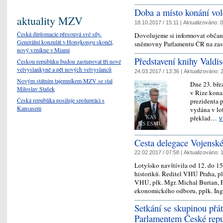
Doba a místo konání vo
aktuality MZV
18.10.2017 / 15:11 |
Aktualizováno:
0
Česká diplomacie přesouvá své síly.
Dovolujeme si informovat občan
Generální konzulát v Hongkongu skončí,
sněmovny Parlamentu ČR na zas
nový vznikne v Miami
Představení knihy Valdi
Českou republiku budou zastupovat tři nové
velvyslankyně a pět nových velvyslanců
24.03.2017 / 13:36 |
Aktualizováno:
2
Novým státním tajemníkem MZV se stal
Dne 23. bře
Miloslav Stašek
v Rize kona
Česká republika posiluje spolupráci s
prezidenta p
Kansasem
vydána v lot
překlad…
v
Cesta delegace Vojenské
22.02.2017 / 07:58 |
Aktualizováno:
1
Lotyšsko navštívila od 12. do 1
historiků. Ředitel VHÚ Praha, pl
VHÚ, plk. Mgr. Michal Burian, P
ekonomického odboru, pplk. I
Setkání se skupinou přát
Parlamentem České repu